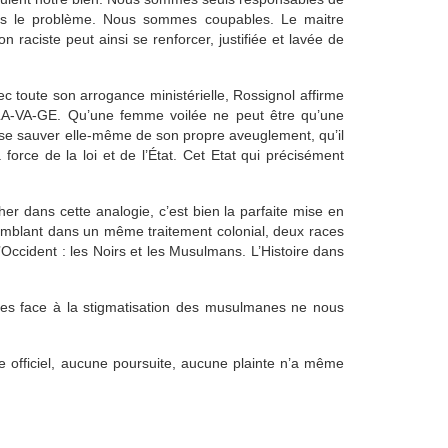
nces le problème. Nous sommes coupables. Le maitre
n raciste peut ainsi se renforcer, justifiée et lavée de
c toute son arrogance ministérielle, Rossignol affirme
-CLA-VA-GE. Qu’une femme voilée ne peut être qu’une
e se sauver elle-même de son propre aveuglement, qu’il
a force de la loi et de l’État. Cet Etat qui précisément
her dans cette analogie, c’est bien la parfaite mise en
semblant dans un même traitement colonial, deux races
Occident : les Noirs et les Musulmans. L’Histoire dans
istes face à la stigmatisation des musulmanes ne nous
e officiel, aucune poursuite, aucune plainte n’a même