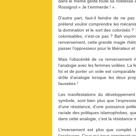
dans le même geste toute sa noblesse au
Rossignol « Je t’emmerde ! ».
D’autre part, faut-il feindre de ne pa
prétend vouloir comprendre les mécanisme
la domination et le sort des colonisés ?
colonisables, n’est-ce pas ? Bah voyon
renversement, cette grande magie rhétori
passer l’oppresseur pour le libérateur et 
Mais l’obscénité de ce renversement rh
l’analogie avec les femmes voilées. La 
foi et de porter un voile est comparable
drôle d’analogie lorsque les deux pro
faussées !
Les manifestations du développement 
symbole, sont bien plus que l’expression
d’une résistance, d’une puissance politi
raciale des politiques islamophobes, que
dans cette analogie, c’est la résistance 
L’inversement est plus que complet. La
l’esclavage. Ceux qui nous oppriment v