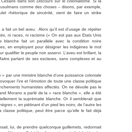
it Césaire dans son
Discours sur le colonialisme.
Si la
es Musulmans comme des choses – disons, par exemple,
let rhétorique de sincérité, vient de faire un strike
a fait un bel aveu. Alors qu’il est d’usage de répéter
s, ni races, ni racisme (« On est pas aux Etats Unis
re blanche fait un parallèle avec la condition noire
bles, en employant pour désigner les indigènes le mot
 qualifier le peuple noir asservi. L’aveu est brillant, la
itre parlant de ses esclaves, sans complexes et au
e » par une ministre blanche d’une puissance coloniale
ovoquer l’ire et l’émotion de toute une classe politique
nchements humanistes affectés. On ne dévoile pas le
d Morano a parlé de la « race blanche », elle a été
iellement la suprématie blanche. Or il semblerait que
gres », en piétinant d’un pied les noirs, de l’autre les
classe politique, peut être parce qu’elle le fait déjà
sait, lui, de prendre quelconque guillemets, redonnait