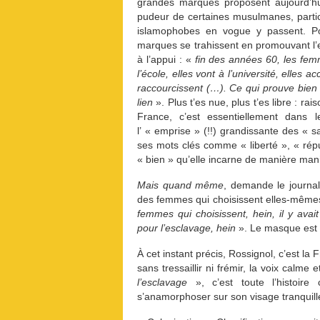
grandes marques proposent aujourd’h
pudeur de certaines musulmanes, particul
islamophobes en vogue y passent. Po
marques se trahissent en promouvant l
à l’appui : «
fin des années 60, les fem
l’école, elles vont à l’université, elle
raccourcissent (…). Ce qui prouve bien q
lien
». Plus t’es nue, plus t’es libre : 
France, c’est essentiellement dans 
l’ « emprise » (!!) grandissante des « sa
ses mots clés comme « liberté », « rép
« bien » qu’elle incarne de manière man
Mais quand même
, demande le journal
des femmes qui choisissent elles-mêmes 
femmes qui choisissent, hein, il y ava
pour l’esclavage, hein
». Le masque est
À cet instant précis, Rossignol, c’est la 
sans tressaillir ni frémir, la voix calme 
l’esclavage
», c’est toute l’histoir
s’anamorphoser sur son visage tranquille