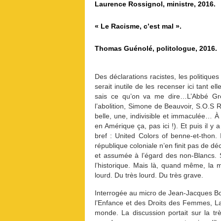
Laurence Rossignol, ministre, 2016.
« Le Racisme, c’est mal ».
Thomas Guénolé, politologue, 2016.
Des déclarations racistes, les politique
serait inutile de les recenser ici tant e
sais ce qu’on va me dire…L’Abbé Gré
l’abolition, Simone de Beauvoir, S.O.S 
belle, une, indivisible et immaculée… À l
en Amérique ça, pas ici !). Et puis il 
bref : United Colors of benne-et-thon. 
république coloniale n’en finit pas de d
et assumée à l’égard des non-Blancs. 
l’historique. Mais là, quand même, la m
lourd. Du très lourd. Du très grave.
Interrogée au micro de Jean-Jacques Bo
l’Enfance et des Droits des Femmes, La
monde. La discussion portait sur la t