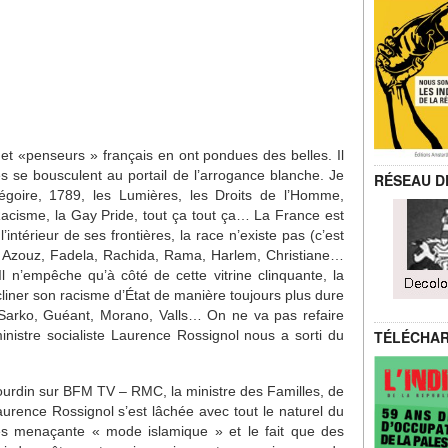
s et «penseurs » français en ont pondues des belles. Il
lles se bousculent au portail de l’arrogance blanche. Je
RÉSEAU D
goire, 1789, les Lumières, les Droits de l’Homme,
Racisme, la Gay Pride, tout ça tout ça… La France est
’intérieur de ses frontières, la race n’existe pas (c’est
y a Azouz, Fadela, Rachida, Rama, Harlem, Christiane…
Il n’empêche qu’à côté de cette vitrine clinquante, la
écliner son racisme d’État de manière toujours plus dure
Sarko, Guéant, Morano, Valls… On ne va pas refaire
inistre socialiste Laurence Rossignol nous a sorti du
TÉLÉCHA
urdin sur BFM TV – RMC, la ministre des Familles, de
urence Rossignol s’est lâchée avec tout le naturel du
rès menaçante « mode islamique » et le fait que des