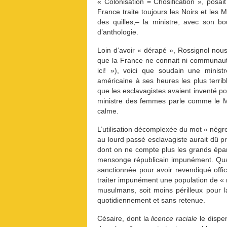
« Colonisation = Chosification », posa
France traite toujours les Noirs et l
des quilles,– la ministre, avec son bou
d’anthologie.
Loin d’avoir « dérapé », Rossignol nous 
que la France ne connait ni communauté
ici! »), voici que soudain une minist
américaine à ses heures les plus terri
que les esclavagistes avaient inventé pour
ministre des femmes parle comme le Ma
calme.
L’utilisation décomplexée du mot « nègr
au lourd passé esclavagiste aurait dû pr
dont on ne compte plus les grands épa
mensonge républicain impunément. Quan
sanctionnée pour avoir revendiqué offic
traiter impunément une population de « nè
musulmans, soit moins périlleux pour la 
quotidiennement et sans retenue.
Césaire, dont la
licence raciale
le dispen