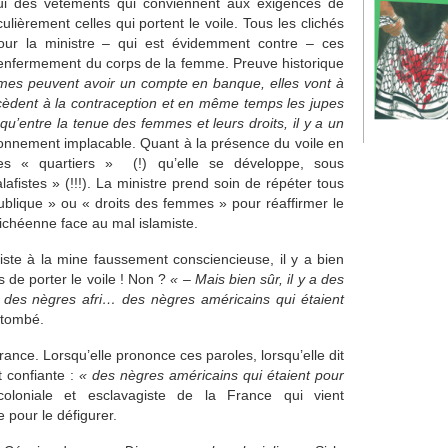
ui des vêtements qui conviennent aux exigences de
ièrement celles qui portent le voile. Tous les clichés
ur la ministre – qui est évidemment contre – ces
’enfermement du corps de la femme. Preuve historique
mes peuvent avoir un compte en banque, elles vont à
s accèdent à la contraception et en même temps les jupes
u’entre la tenue des femmes et leurs droits, il y a un
raisonnement implacable. Quant à la présence du voile en
les « quartiers » (!) qu’elle se développe, sous
lafistes » (!!!). La ministre prend soin de répéter tous
ublique » ou « droits des femmes » pour réaffirmer le
ichéenne face au mal islamiste.
iste à la mine faussement consciencieuse, il y a bien
de porter le voile ! Non ?
« – Mais bien sûr, il y a des
it des nègres afri… des nègres américains qui étaient
 tombé.
France. Lorsqu’elle prononce ces paroles, lorsqu’elle dit
et confiante :
« des nègres américains qui étaient pour
e coloniale et esclavagiste de la France qui vient
 pour le défigurer.