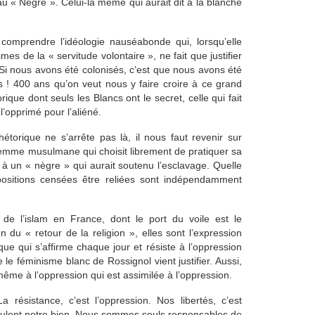
 « Nègre ». Celui-là même qui aurait dit à la blanche
s comprendre l’idéologie nauséabonde qui, lorsqu’elle
s de la « servitude volontaire », ne fait que justifier
 Si nous avons été colonisés, c’est que nous avons été
s ! 400 ans qu’on veut nous y faire croire à ce grand
que dont seuls les Blancs ont le secret, celle qui fait
l’opprimé pour l’aliéné.
étorique ne s’arrête pas là, il nous faut revenir sur
femme musulmane qui choisit librement de pratiquer sa
 à un « nègre » qui aurait soutenu l’esclavage. Quelle
positions censées être reliées sont indépendamment
de l’islam en France, dont le port du voile est le
 du « retour de la religion », elles sont l’expression
que qui s’affirme chaque jour et résiste à l’oppression
 le féminisme blanc de Rossignol vient justifier. Aussi,
même à l’oppression qui est assimilée à l’oppression.
 résistance, c’est l’oppression. Nos libertés, c’est
eulent notre bien. Nous sommes seuls responsables de