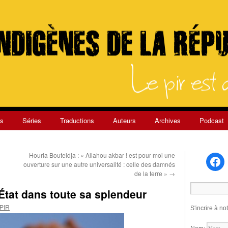
s
Séries
Traductions
Auteurs
Archives
Podcast
Houria Bouteldja : « Allahou akbar ! est pour moi une
ouverture sur une autre universalité : celle des damnés
de la terre »
→
’État dans toute sa splendeur
 PIR
S'incrire à no