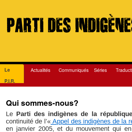
Le
Actualités
Communiqués
Séries
Traduct
Aller
P.I.R.
au
contenu
Qui sommes-nous?
Le
Parti des indigènes de la républiqu
continuité de l’«
Appel des indigènes de la r
en janvier 2005, et du mouvement qui en