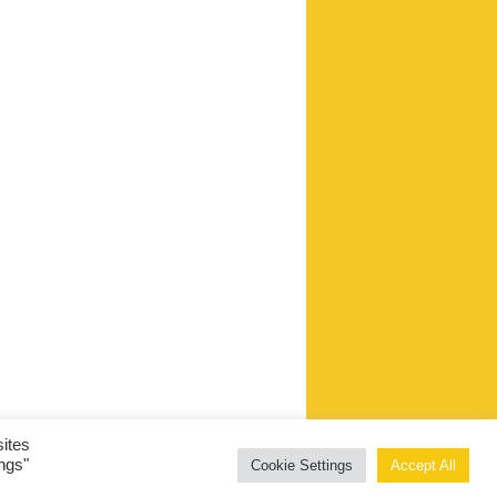
sites
ings"
Cookie Settings
Accept All
Fièrement propulsé par WordPress