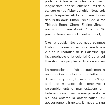
politique. À l’instar de notre frère Élias
longue date, non seulement du fait de s
sa lutte contre l’islamophobie. Nous sa
parmi lesquelles Abdourahmane Ridouan
depuis fin août, l’imam Ismail de la m
Thibault, Bouna Chems Eddine Mbaye de
nos sœurs Imane Maarifi, Amira de Nic
procès. Nous savons le coût matériel, mo
C’est à double titre que nous sommes r
D’abord unir nos forces pour faire face à 
vue de la libération de la Palestine, 
l’islamophobie et la colonialité de la sol
libération des peuples en France et dans 
La répression qui s’abat actuellement n
une constante historique des luttes en 
dernière séquence, les membres d’Urgenc
subi des menaces, des tentatives d’
rassemblements et manifestations ont 
l’intérieur, conduisant à une pluie d’ar
n’a pas entamé la détermination, qui
gouvernement français. Et nous a rapp