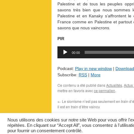
Palestine et de tous les peuples oppr
savons très bien que nous sommes l
Palestine et en Kanaky s’affrontent le 
France comme en Palestine et partout o
savons que nous vaincrons.
PIR
Lecteur
audio
00:00
Podcast:
Play in new window
|
Downloa
Subscribe:
RSS
|
More
Ce contenu a été publié dans
Actualités
,
Actus
mettre en favoris avec
ce permalien
.
←
Le sionisme n’est pas seulement en train d’
il est en train d’être vaincu
Nous utilisons des cookies sur notre site Web pour vous offrir l'
répétées. En cliquant sur “Accept All”, vous consentez à l'utilisa
Indigènes de la République
pour fournir un consentement contrôlé.