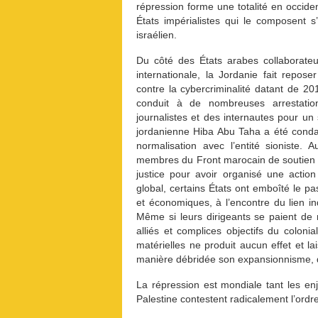
répression forme une totalité en occiden
États impérialistes qui le composent s’
israélien.
Du côté des États arabes collaborateur
internationale, la Jordanie fait repos
contre la cybercriminalité datant de 2
conduit à de nombreuses arrestatio
journalistes et des internautes pour un
jordanienne Hiba Abu Taha a été conda
normalisation avec l’entité sioniste.
membres du Front marocain de soutien à 
justice pour avoir organisé une actio
global, certains États ont emboîté le pa
et économiques, à l’encontre du lien in
Même si leurs dirigeants se paient de 
alliés et complices objectifs du coloni
matérielles ne produit aucun effet et la
manière débridée son expansionnisme, de
La répression est mondiale tant les en
Palestine contestent radicalement l’ordre