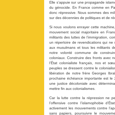
Elle s’appuie sur une propagande islamo
du génocide. En France comme en Pales
donc répressive. Nous sommes des mill
sur des décennies de politiques et de réci
Si nous voulons enrayer cette machine,
mouvement social majoritaire en Fran
militants des luttes de l’immigration, co
un répertoire de revendications qui ne s
aux musulmans et tous les militants de
notre volonté commune de construir
coloniaux. Construire des fronts avec
l’État colonialiste français, nos et 
peuples se dressent contre le colonialis
libération de notre frère Georges Ibr
prochaine échéance importante est le 
une justice décoloniale avec détermina
mettre fin aux colonialismes.
Car la lutte contre la répression ne p
l’offensive contre l’islamophobie d’É
activement les mouvements contre l’apar
sans papiers, poursuivre le mouvemen