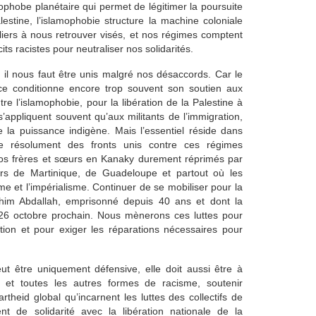
phobe planétaire qui permet de légitimer la poursuite
tine, l’islamophobie structure la machine coloniale
iers à nous retrouver visés, et nos régimes comptent
ts racistes pour neutraliser nos solidarités.
 il nous faut être unis malgré nos désaccords. Car le
ce conditionne encore trop souvent son soutien aux
ntre l’islamophobie, pour la libération de la Palestine à
’appliquent souvent qu’aux militants de l’immigration,
 la puissance indigène. Mais l’essentiel réside dans
e résolument des fronts unis contre ces régimes
 nos frères et sœurs en Kanaky durement réprimés par
sœurs de Martinique, de Guadeloupe et partout où les
me et l’impérialisme. Continuer de se mobiliser pour la
ahim Abdallah, emprisonné depuis 40 ans et dont la
26 octobre prochain. Nous mènerons ces luttes pour
tion et pour exiger les réparations nécessaires pour
eut être uniquement défensive, elle doit aussi être à
tat et toutes les autres formes de racisme, soutenir
theid global qu’incarnent les luttes des collectifs de
t de solidarité avec la libération nationale de la