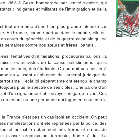
ien, déjà à Gaza, bombardée par l’entité sioniste, qui
stants : indigènes et militants de l’immigration et de la
 est tout de même d’une bien plus grande intensité car
de. En France, comme partout dans le monde, elle est
on en cours du génocide et de la guerre coloniale qui se
s semaines contre nos sœurs et frères libanais .
fiées, tentatives d’intimidations, procédures baillons, la
épuiser les activistes de la cause palestinienne, qu’ils
 manifestants, des étudiants. On ne doit pas hésiter à
onnelles » usant et abusant de l’arsenal juridique de
u terrorisme » et la loi séparatisme ont étendu le champ
 toujours plus le spectre de ses cibles. Une parole d’un
bjet d’un signalement et l’envoyer en garde à vue. Ces
n un enfant ou une personne qui tague en soutien à la
, la France n’est pas un cas isolé en occident. On peut
es manifestations ont été réprimées par la police, des
 lieu et ont ciblé notamment nos frères et sœurs de
 classer organisation terroriste, honte à lui. La