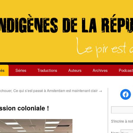
és
Séries
Traductions
Auteurs
Archives
Podcast
échouer,
Ce qui s’est passé à Amsterdam est maintenant clair
→
ssion coloniale !
S'incrire à no