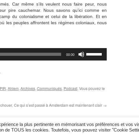
imés. Car même s’ils veulent nous faire peur, nous
eur pire cauchemar. Nous savons qu’ici comme en
camp du colonialisme et celui de la libération. Et en
ù les peuples affrontent les régimes coloniaux, nous
Utilisez
00:00
les
flèches
haut/bas
pour
d
augmenter
ou
diminuer
 PIR
,
Ahlem
,
Archives
,
Communiqués
,
Podcast
. Vous pouvez le
le
volume.
échouer,
Ce qui s’est passé à Amsterdam est maintenant clair
→
expérience la plus pertinente en mémorisant vos préférences et vos vi
tion de TOUS les cookies. Toutefois, vous pouvez visiter "Cookie Sett