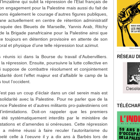
 d’Imzalène qui subit la répression de l’État français de
on engagement pour la Palestine mais aussi du fait de
luons également le courage d’autres figures publiques,
e actuellement en centre de rétention administratif
osquée des Bleuets de Marseille, Yannis Arab, Ritchy
 la Brigade panafricaine pour la Palestine ainsi que
e toujours en détention provisoire en attente de son
ral et physique d’une telle répression tout azimut.
RÉSEAU D
éunis ici dans la Bourse du travail d’Aubervilliers.
la répression. Ensuite, poursuivre la lutte collective en
qui suppose de combattre résolument et conjointement
idarité dont l’effet majeur est d’affaiblir le camp de la
tout l’occident.
’est pas un coup d’éclair dans un ciel serein mais est
solidarité avec la Palestine. Pour ne parler que de la
TÉLÉCHA
e Palestine et d’autres militants pro-palestiniens ont
intimidations. Doit-on rappeler que les premiers
été systématiquement interdits par le ministère de
restations et d’amendes si onéreuses. Cette répression
 a même réussi à faire reculer l’autoritarisme du
elé celle à l’oeuvre il y a dix ans à Barbès lors de