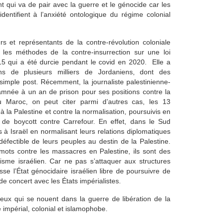
t qui va de pair avec la guerre et le génocide car les
identifient à l’anxiété ontologique du régime colonial
s et représentants de la contre-révolution coloniale
er les méthodes de la contre-insurrection sur une loi
015 qui a été durcie pendant le covid en 2020. Elle a
ns de plusieurs milliers de Jordaniens, dont des
 simple post. Récemment, la journaliste palestinienne-
mnée à un an de prison pour ses positions contre la
 Au Maroc, on peut citer parmi d’autres cas, les 13
la Palestine et contre la normalisation, poursuivis en
n de boycott contre Carrefour. En effet, dans le Sud
s à Israël en normalisant leurs relations diplomatiques
défectible de leurs peuples au destin de la Palestine.
mots contre les massacres en Palestine, ils sont des
alisme israélien. Car ne pas s’attaquer aux structures
isse l’État génocidaire israélien libre de poursuivre de
 concert avec les États impérialistes.
jeux qui se nouent dans la guerre de libération de la
 impérial, colonial et islamophobe.