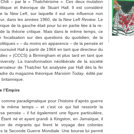
au Chili – par le « Thatchérisme ». Ces deux mutation
litique et théorique de Stuart Hall. Il est considéré
de la
New Left
, sur laquelle il eut une influence non
eur, dans les années 1960, de la
New Left Review
. Le
ique de la gauche était pour lui en partie liée à la re-
 de la théorie critique. Mais dans le même temps, ce
 focalisation sur des questions du quotidien, de la
politiques » – du moins en apparence – de la pensée et
poursuivit Hall à partir de 1964 en tant que directeur du
dies
» (CCCS) à Birmingham et plus tard en tant que
iversity
. La transformation néolibérale de la société
rvateur de Thatcher fut analysée par Hall dès la fin
adre du magazine théorique
Marxism Today
, édité par
 britannique.
e l’Empire
nsi comme paradigmatique pour l’histoire d’après guerre
le même temps – et c’est ce qui fait ressortir la
e sa pensée – il fut également une figure particulière,
re. Étant né et ayant grandi à Kingston, en Jamaïque, il
ion de migrants qui firent le voyage des colonies
rès la Seconde Guerre Mondiale. Une bourse lui permit