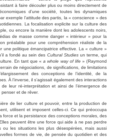
nsistant à faire découler plus ou moins directement de
 économiques d’une société, toutes les dynamiques
 par exemple l’attitude des partis, la « conscience » des
otidiennes. La focalisation explicite sur la culture des
ple, ou encore la manière dont les adolescents noirs,
médias de masse comme danger « intérieur » pour la
tion préalable pour une compréhension réaliste de la
our une politique émancipatrice effective. La « culture »
u’il a fondé au sein des
Cultural Studies
un terme, qui
culture. En tant que «
a whole way of life
» (Raymond
errain de négociations, de significations, de limitations
élargissement des conceptions de l’identité, de la
es. À l’inverse, il s’agissait également des interactions
, de leur ré-interprétation et ainsi de l’émergence de
 penser et de rêver.
ière de lier culture et pouvoir, entre la production de
sent, utilisent et imposent celles-ci. Ce qui préoccupa
 la force et la persistance des conceptions morales, des
Elles peuvent être une force qui aide à ne pas perdre
s ou les situations les plus désespérées, mais aussi
elles formes de vie, de pensée du quotidien et des