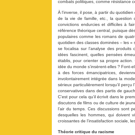
combats politiques, comme résistance co
À l’inverse, il pose, à partir du quotidien
de la vie de famille, etc., la questi
convictions endurcies et difficiles à fa
référence théorique central, puisque dès
populaires comme les romans de quatre 
quotidien des classes dominées – les « s
se focalisa sur l’analyse des produit
idées fascinent, quelles pensées émeuv
établis, pour orienter sa propre action.
idée du monde s’insèrent-elles ? Font-el
à des forces émancipatrices, devienne
involontairement intégrée dans la moder
sérieux particulièrement lorsqu’il perçu
conservatives dans des partis de gauche
C’est pour cela qu’il écrivit dans le prem
discutons de films ou de culture de jeu
l’air du temps. Ces discussions sont pe
desquelles les hommes, qui doivent vi
croissantes de l’insatisfaction sociale,
Théorie critique du racisme