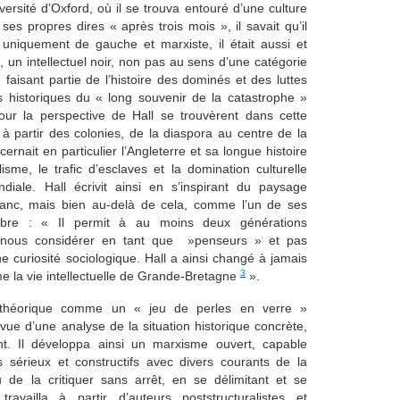
iversité d’Oxford, où il se trouva entouré d’une culture
ses propres dires « après trois mois », il savait qu’il
as uniquement de gauche et marxiste, il était aussi et
, un intellectuel noir, non pas au sens d’une catégorie
e faisant partie de l’histoire des dominés et des luttes
 historiques du « long souvenir de la catastrophe »
ur la perspective de Hall se trouvèrent dans cette
r à partir des colonies, de la diaspora au centre de la
cernait en particulier l’Angleterre et sa longue histoire
isme, le trafic d’esclaves et la domination culturelle
ale. Hall écrivit ainsi en s’inspirant du paysage
 blanc, mais bien au-delà de cela, comme l’un de ses
nèbre : « Il permit à au moins deux générations
 de nous considérer en tant que »penseurs » et pas
 curiosité sociologique. Hall a ainsi changé à jamais
3
me la vie intellectuelle de Grande-Bretagne
».
on théorique comme un « jeu de perles en verre »
n vue d’une analyse de la situation historique concrète,
t. Il développa ainsi un marxisme ouvert, capable
 sérieux et constructifs avec divers courants de la
eu de la critiquer sans arrêt, en se délimitant et se
travailla à partir d’auteurs poststructuralistes et