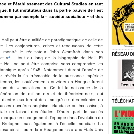
nce et l’établissement des Cultural Studies en tant
ue. Il fut instituteur dans la partie pauvre de l’est
omme par exemple la « société socialiste » et des
de Hall peut être qualifiée de paradigmatique de celle de
re. Les conjonctures, crises et renouveaux de cette
a montré le réalisateur John Akomfrah dans son
RÉSEAU D
2
ct »
– tout au long de la biographie de Hall. Et
le de Hall ne peut être comprise sans comprendre les
ritannique après 1945. Notamment durant l’année de
z révéla la fin irrévocable de la puissance impériale
temps, les soulèvements ouvriers en Hongrie furent
 nom du « socialisme ». Ce fut la naissance de la
ération de militant-e-s et de théoricien-ne-s, qui
p d’entre eux furent des immigré-e-s des colonies ou
TÉLÉCHA
asses ouvrières anglaise, irlandaise ou écossaise, à
ciale en faisant des études. D’autre part, le succès
9 marqua un changement d’époque dans l’évolution du
 Bretagne, mais également à l’échelle mondiale. La
mposa ainsi – outre la « Reaganomics » aux États-Unis