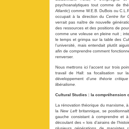
psychoanalytiques tout comme de théor
Atlantic
) comme W.E.B. DuBois ou C.L.R. 
occupait à la direction du
Centre for 
verrait pas naître de nouvelle générat
des ressources et des positions de pouvoir
comme une voleuse en pleine nuit ; interr
le temps et grimpa sur la table des
Cul
l’université, mais entendait plutôt aigu
afin de comprendre comment fonctionnent
renverser.
Nous mettrons ici l’accent sur trois poi
travail de Hall: sa focalisation sur 
développement d’une
théorie critiq
libéralisme
.
Cultural Studies : la compréhension c
La rénovation théorique du marxisme, à l
la
New Left
britannique, se positionnai
gauche consistant à comprendre et à
découlant des « lois d’airains de l’hist
plusieurs générations de marxistes 