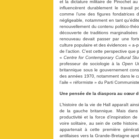
et la dictature militaire de Pinochet 
influencèrent durablement le travail po
comme l’une des figures fondatrices 
négligeable, notamment en tant qu’édit
renouvellement du contenu politico-théor
découverte de traditions marginalisées
renouveau devait passer par une forte
culture populaire et des évidences « a-
de l’action. C’est cette perspective que 
«
Centre for Contemporary Cultural Stu
professeur de sociologie à la
Open Un
britannique sous le gouvernement conse
des années 1970, notamment dans le c
l’aile « réformiste » du Parti Communiste
Une pensée de la diaspora au cœur d
L’histoire de la vie de Hall apparaît ai
de la gauche britannique. Mais dans 
productivité et la force d’inspiration d
voire solitaire, au sein de cette histoi
appartenait à cette première générat
antillaises vers la Grande-Bretagne ap