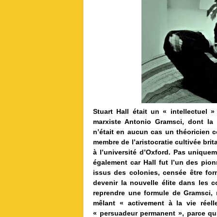
Stuart Hall était un « intellectuel
marxiste Antonio Gramsci, dont la 
n’était en aucun cas un théoricien c
membre de l’aristocratie cultivée brit
à l’université d’Oxford. Pas uniqueme
également car Hall fut l’un des pion
issus des colonies, censée être fo
devenir la nouvelle élite dans les c
reprendre une formule de Gramsci,
mêlant « activement à la vie réel
« persuadeur permanent », parce qu’i