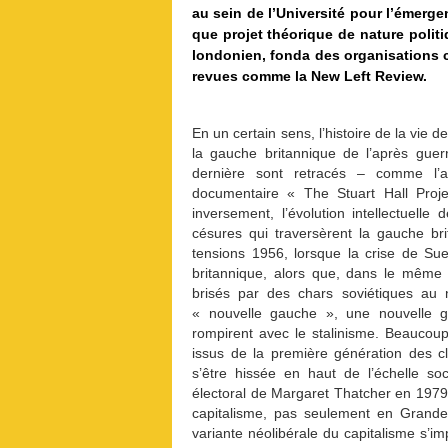
au sein de l’Université pour l’émerge
que projet théorique de nature politiq
londonien, fonda des organisations c
revues comme la New Left Review.
En un certain sens, l’histoire de la vie 
la gauche britannique de l’après guer
dernière sont retracés – comme l’
documentaire « The Stuart Hall Proje
inversement, l’évolution intellectuel
césures qui traversèrent la gauche b
tensions 1956, lorsque la crise de Sue
britannique, alors que, dans le même 
brisés par des chars soviétiques au
« nouvelle gauche », une nouvelle gén
rompirent avec le stalinisme. Beaucou
issus de la première génération des cl
s’être hissée en haut de l’échelle so
électoral de Margaret Thatcher en 197
capitalisme, pas seulement en Grande
variante néolibérale du capitalisme s’i