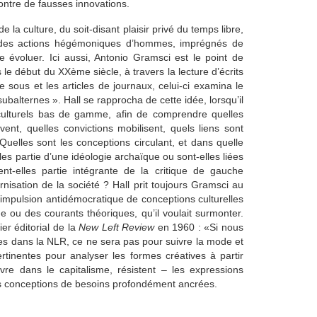
ntre de fausses innovations.
 de la culture, du soit-disant plaisir privé du temps libre,
on des actions hégémoniques d’hommes, imprégnés de
ire évoluer. Ici aussi, Antonio Gramsci est le point de
 le début du XXème siècle, à travers la lecture d’écrits
sous et les articles de journaux, celui-ci examina le
ubalternes ». Hall se rapprocha de cette idée, lorsqu’il
s culturels bas de gamme, afin de comprendre quelles
ent, quelles convictions mobilisent, quels liens sont
 Quelles sont les conceptions circulant, et dans quelle
les partie d’une idéologie archaïque ou sont-elles liées
nt-elles partie intégrante de la critique de gauche
nisation de la société ? Hall prit toujours Gramsci au
 l’impulsion antidémocratique de conceptions culturelles
 ou des courants théoriques, qu’il voulait surmonter.
ier éditorial de la
New Left Review
en 1960 : «Si nous
nes dans la NLR, ce ne sera pas pour suivre la mode et
rtinentes pour analyser les formes créatives à partir
vre dans le capitalisme, résistent – les expressions
 les conceptions de besoins profondément ancrées.