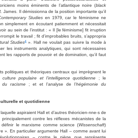
iciens moins éminents de l’atlantique noire (
black
James. Il démissionna de la position importante qu’il
Contemporary Studies
en 1979, car le féminisme ne
ion simplement en écoutant patiemment et nécessitait
 au sein de l’institut : « Il [le féminisme] fit irruption
ompit le travail ; fit d’improbables bruits, s’appropria
4
tural Studies
». Hall ne voulait pas suivre la mode à
iser les instruments analytiques, qui sont nécessaires
 les rapports de pouvoir et de domination, qu’il faut
nts politiques et théoriques centraux qui imprègnent le
la
culture populaire et l’intelligence quotidienne
; le
ue du racisme
; et et l’analyse de l’
hégémonie du
ulturelle et quotidienne
aquelle aspiraient Hall et d’autres théoricien-nne-s de
t principalement contre les réflexes mécanistes de la
 définir le marxisme comme science (
Wissenschaft
)
oire ». En particulier argumente Hall – comme avant lui
révolutionnaires – contre le piège que représente