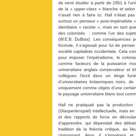
de venir étudier à partir de 1951 à l’un
de la «
upper-class
» blanche et selon 
n’avait rien à faire ici. Hall n’était p
surtout un penseur « post-impérialiste »
identitaire « raciste », mais en tant qu
des colonisés : comme l’un des sujets
(W.E.B. DuBois). Les conséquences po
formule, il s’agissait pour lui de pense
société capitaliste occidentale. Cela con
pour imposer l’impérialisme, le colonial
comme facteurs de la puissance mondi
universitaire anglais conservateur et
collègues l’écrit dans un éloge fu
d’universitaires britanniques noirs,
uniquement comme objets d’une certaine
le paysage universitaire blanc tout com
Hall ne pratiquait pas la producti
(
Glasperlenspiel
) intellectuelle, mais e
et des rapports de force en découlan
d’apprendre, qui dépendait des débats
tradition de la théorie critique, au li
cloisonnant. Ainsi, il s’imprégna et 