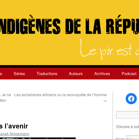
s
Séries
Traductions
Auteurs
Archives
Podcast
. Je ne
Les socialismes africains ou la reconquête de l’homme
tien
→
s l’avenir
S'incrire à no
 Janek Niggemann