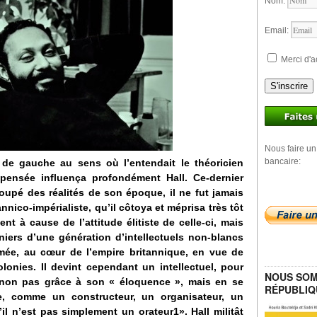
Nom:
Email:
Merci d'a
S'inscrire
Nous faire un
bancaire:
 » de gauche au sens où l’entendait le théoricien
pensée influença profondément Hall. Ce-dernier
oupé des réalités de son époque, il ne fut jamais
annico-impérialiste, qu’il côtoya et méprisa très tôt
nt à cause de l’attitude élitiste de celle-ci, mais
niers d’une génération d’intellectuels non-blancs
rmée, au cœur de l’empire britannique, en vue de
olonies. Il devint cependant un intellectuel, pour
NOUS SOM
 non pas grâce à son « éloquence », mais en se
RÉPUBLIQ
le, comme un constructeur, un organisateur, un
l n’est pas simplement un orateur1». Hall militât