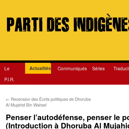
Actualités
Le
Communiqués
Séries
Traduct
Aller
P.I.R.
au
contenu
←
Recension des Écrits politiques de Dhoruba
Al Mujahid Bin Wahad
Penser l’autodéfense, penser le p
(Introduction à Dhoruba Al Mujah