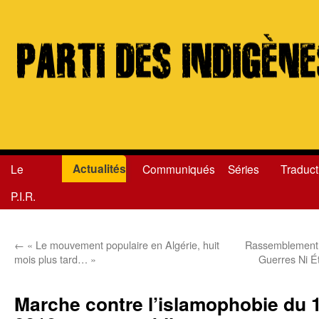
Actualités
Le
Communiqués
Séries
Traduct
Aller
P.I.R.
au
contenu
←
« Le mouvement populaire en Algérie, huit
Rassemblement à l
mois plus tard… »
Guerres Ni É
Marche contre l’islamophobie du