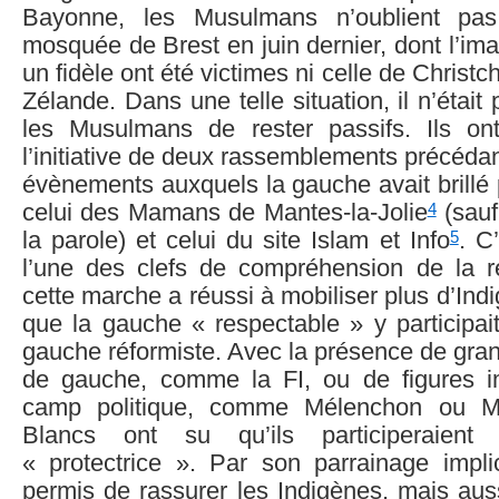
Bayonne, les Musulmans n’oublient pas
mosquée de Brest en juin dernier, dont l’im
un fidèle ont été victimes ni celle de Christ
Zélande. Dans une telle situation, il n’était
les Musulmans de rester passifs. Ils ont
l’initiative de deux rassemblements précéda
évènements auxquels la gauche avait brillé
4
celui des Mamans de Mantes-la-Jolie
(sauf
5
la parole) et celui du site Islam et Info
. C
l’une des clefs de compréhension de la r
cette marche a réussi à mobiliser plus d’Ind
que la gauche « respectable » y participait
gauche réformiste. Avec la présence de gra
de gauche, comme la FI, ou de figures i
camp politique, comme Mélenchon ou Ma
Blancs ont su qu’ils participeraie
« protectrice ». Par son parrainage impli
permis de rassurer les Indigènes, mais auss