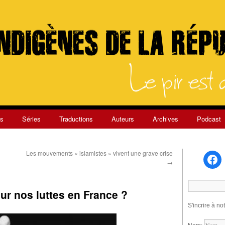
s
Séries
Traductions
Auteurs
Archives
Podcast
Les mouvements « islamistes » vivent une grave crise
→
r nos luttes en France ?
S'incrire à no