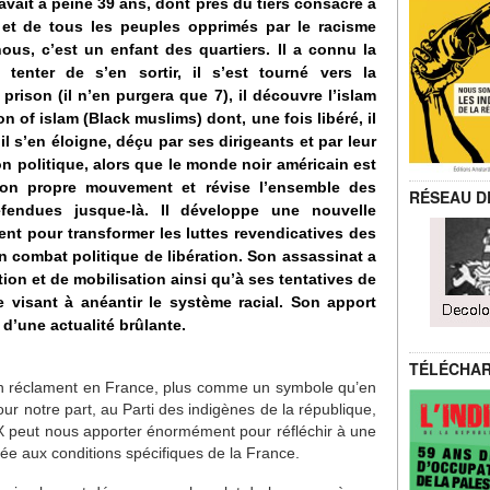
l avait à peine 39 ans, dont près du tiers consacré à
s et de tous les peuples opprimés par le racisme
ous, c’est un enfant des quartiers. Il a connu la
tenter de s’en sortir, il s’est tourné vers la
ison (il n’en purgera que 7), il découvre l’islam
on of islam (Black muslims) dont, une fois libéré, il
 il s’en éloigne, déçu par ses dirigeants et par leur
on politique, alors que le monde noir américain est
 son propre mouvement et révise l’ensemble des
RÉSEAU D
défendues jusque-là. Il développe une nouvelle
nt pour transformer les luttes revendicatives des
un combat politique de libération. Son assassinat a
tion et de mobilisation ainsi qu’à ses tentatives de
e visant à anéantir le système racial. Son apport
d’une actualité brûlante.
TÉLÉCHA
n réclament en France, plus comme un symbole qu’en
our notre part, au Parti des indigènes de la république,
peut nous apporter énormément pour réfléchir à une
tée aux conditions spécifiques de la France.