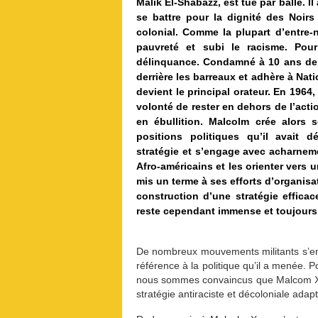
Malik El-Shabazz, est tué par balle. I
se battre pour la dignité des Noir
colonial. Comme la plupart d’entre-n
pauvreté et subi le racisme. Pour 
délinquance. Condamné à 10 ans de pr
derrière les barreaux et adhère à Nati
devient le principal orateur. En 1964,
volonté de rester en dehors de l’acti
en ébullition. Malcolm crée alors
positions politiques qu’il avait 
stratégie et s’engage avec acharneme
Afro-américains et les orienter vers 
mis un terme à ses efforts d’organisa
construction d’une stratégie efficac
reste cependant immense et toujours 
De nombreux mouvements militants s’e
référence à la politique qu’il a menée. P
nous sommes convaincus que Malcom X 
stratégie antiraciste et décoloniale adap