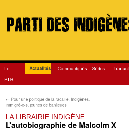
Actualités
Le
Communiqués
Séries
Traduct
Aller
P.I.R.
au
contenu
←
Pour une politique de la racaille. Indigènes,
immigré-e-s, jeunes de banlieues
LA LIBRAIRIE INDIGÈNE
L’autobiographie de Malcolm X