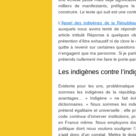
milliers de manifestants, préfigure
construire. Le texte qui suit est une cont
L’
Appel des indigènes de la Républiq
auxquels nous avons tenté de répondr
article intitulé Réponse à quelques o
prétention d’être exhaustif ni de clore le
quitte à revenir sur certaines questions
n’engagent que ma personne. Si je parle
prétends nullement me faire le porte-par
Les indigènes contre l’ind
Evidente pour les uns, problématique 
sommes les indigènes de la républiqu
avantages… « Indigène » ne fait év
dictionnaires. « Nous sommes les indi
prétend égalitaire et universelle ; elle 
code continue d’innerver institutions, p
en France même. Nous employons donc
politique dont nous voulons souligner l’
s’agit donc d’un constat. Mettre le doig