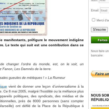
Nom:
Email:
Merci d'a
S'inscrire
 de manifestants, préfigure le mouvement indigène
e. Le texte qui suit est une contribution dans ce
Nous faire un
bancaire:
 de changer l’ordre du monde, est, on le voit, un
z Fanon, Les Damnés de la terre.
s sales gueules de métèques ! » La Rumeur
ique
vient de donner une leçon d’universalisme à la
e. Ce 8 mai 2005, malgré l’hostilité ou la méfiance plus
NOUS SOM
ppareils politiques, des syndicats, des médias et de
RÉPUBLIQ
aditionnelles, près de 8000 personnes (sans compter
Marseille) ont défilé de la Place de la République à