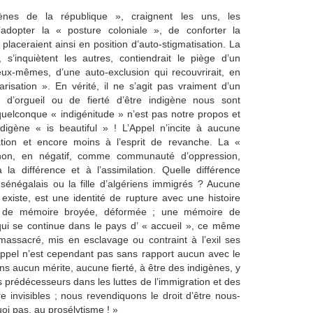
nes de la république », craignent les uns, les
’adopter la « posture coloniale », de conforter la
se placeraient ainsi en position d’auto-stigmatisation. La
 s’inquiètent les autres, contiendrait le piège d’un
x-mêmes, d’une auto-exclusion qui recouvrirait, en
isation ». En vérité, il ne s’agit pas vraiment d’un
 d’orgueil ou de fierté d’être indigène nous sont
 quelconque « indigénitude » n’est pas notre propos et
igène « is beautiful » ! L’Appel n’incite à aucune
tion et encore moins à l’esprit de revanche. La «
sinon, en négatif, comme communauté d’oppression,
la différence et à l’assimilation. Quelle différence
ier sénégalais ou la fille d’algériens immigrés ? Aucune
 existe, est une identité de rupture avec une histoire
tité de mémoire broyée, déformée ; une mémoire de
 qui se continue dans le pays d’ « accueil », ce même
 massacré, mis en esclavage ou contraint à l’exil ses
’Appel n’est cependant pas sans rapport aucun avec le
s aucun mérite, aucune fierté, à être des indigènes, y
 prédécesseurs dans les luttes de l’immigration et des
e invisibles ; nous revendiquons le droit d’être nous-
uoi pas, au prosélytisme ! »