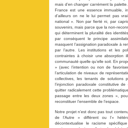
mais d’en changer carrément la palette. 
France est une essence immuable, ir
d’ailleurs on ne le lui permet pas vr
national ». Non par fierté ni, par capri
souvenirs, mais parce que la non-reconna
qui déterminent la pluralité des identités
par conséquent le principe assimilati
masquent l’assignation paradoxale à re
par l’autre. Les institutions et les p
contraintes à choisir une absorption 
communauté quelle qu’elle soit. En propo
» (avec l’intention ou non de favoris
l’articulation de niveaux de représentat
collectives, les tenants de solutions
l’injonction paradoxale constitutive de
quitter radicalement cette problématiqu
passage entre les deux zones », po
reconstituer l’ensemble de l’espace.
Notre projet n’est donc pas tout contenu
de l’Autre » différent ou l’« hété
décontextualise le racisme spécifiqu