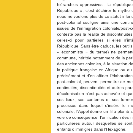
hiérarchies oppressives : la républiq
République », c’est déchirer le mythe de
nous ne voulons plus de ce statut infério
post-colonial souligne ainsi une continu
issues de l’immigration coloniale/post-c
conteste pas la réalité de discontinuités 
celles-ci pour partielles si elles n’i
République. Sans être caducs, les outils
« économiste » du terme) ne permett
commune, héritée notamment de la pério
des anciennes colonies, à la situation d
la politique française en Afrique ou au
précisément et d’en affiner l’élaboratio
post-colonial, peuvent permettre de m
continuités, discontinuités et autres pa
décolonisation n’est pas achevée et que
ses lieux, ses contenus et ses formes
processus dans lequel s’insère le m
coloniale, l’Appel donne un fil à plomb 
voie de conséquence, l’unification des m
particulières autour desquelles se sont
enfants d’immigrés dans l’Hexagone.