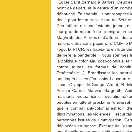
l’Eglise Saint Bernard à Barbès. Deux es
point de départ, et le centre d’un comba
débouché. En chemin, ils ont rebaptisé l
deuil, pour les autres : « rue de Sétif
Des milliers de manifestants, jeunes 
leur grande majorité de l’immigration col
Maghreb, des Antilles et d’ailleurs, des
nationale des sans papiers, le CMF, le M
Togo, la FTCR, les habitants en lutte de
derrière la banderole « Nous sommes le
la politique coloniale, post-coloniale e
contre toutes les formes de domina
Tchétchénie…). Brandissant les portraits
anti-impérialistes (Toussaint Louvertu
Jihad, Olympe de Gouge, Arafat, Abde
Amilcar Cabral, Marwan Bargouthi, Abde
résistants vietnamiens, révolutionnaire
peuples en lutte et proclamé l’universel 
que le combat anti-colonial est loin d’
discriminations, les violences « sécuritai
personnes issues de l’immigration. Cer
déplacées en masse. Exclues de l’espace
une échelle petite mais déjà significat