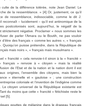
 culte de la différence tolérée, note Jean Daniel. Le
rche de la ressemblance. » [4] Or, justement, ce qu’il
nce de ressemblance, indissociable, comme le dit J.
 il reconnaît – lucidement – qu’il est antinomique de la
es postcolonisés sont, aujourd’hui, le négatif de la
est strictement négative. Proclamer « nous sommes les
efuser de parler l’Amara ou le Boutih, ne pas vouloir
r d’être des français « comme les autres », « français
». Quoiqu’on puisse prétendre, dans la République de
rançais mais noirs », « français mais musulmans ».
el « francité » cela renvoie-t-il sinon à la « francité »
« français » renvoie à « citoyen » mais la réalité
fusion de l’Etat et de la nation et la nation dont il est
ux origines, l’ensemble des citoyens, mais bien la
rance » éternelle et « gauloise » ; une construction
’entreprise coloniale et l’invention de l’indigène comme
its. Le citoyen universel de la République existante est
 Tant du moins que cette « francité » fétichisée reste le
sel [5].
quelques gouttes de mélanine dans le drapeau français