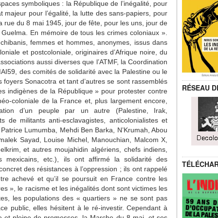
paces symboliques : la République de l’inégalité, pour
t majeur pour l’égalité, la lutte des sans-papiers, pour
a rue du 8 mai 1945, jour de fête, pour les uns, jour de
 et Guelma. En mémoire de tous les crimes coloniaux ».
et chibanis, femmes et hommes, anonymes, issus dans
oniale et postcoloniale, originaires d’Afrique noire, du
 associations aussi diverses que l’ATMF, la Coordination
AI59, des comités de solidarité avec la Palestine ou le
s foyers Sonacotra et tant d’autres se sont rassemblés
RÉSEAU D
s indigènes de la République » pour protester contre
t néo-coloniale de la France et, plus largement encore,
tion d’un peuple par un autre (Palestine, Irak,
 de militants anti-esclavagistes, anticolonialistes et
re, Patrice Lumumba, Mehdi Ben Barka, N’Krumah, Abou
lmalek Sayad, Louise Michel, Manouchian, Malcom X,
lkrim, et autres moujahidin algériens, chefs indiens,
s mexicains, etc.), ils ont affirmé la solidarité des
TÉLÉCHA
concret des résistances à l’oppression ; ils ont rappelé
être achevé et qu’il se poursuit en France contre les
res », le racisme et les inégalités dont sont victimes les
tes, les populations des « quartiers » ne se sont pas
 public, elles hésitent à le ré-investir. Cependant à
ive et pleine de promesses, la Marche du 8 mai, et ses