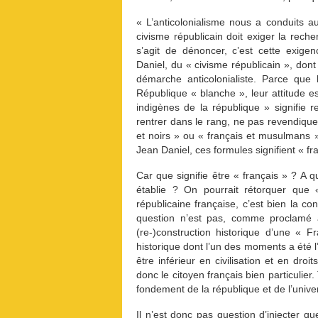
« L’anticolonialisme nous a conduits au
civisme républicain doit exiger la reche
s’agit de dénoncer, c’est cette exige
Daniel, du « civisme républicain », dont
démarche anticolonialiste. Parce que l
République « blanche », leur attitude 
indigènes de la république » signifie r
rentrer dans le rang, ne pas revendique
et noirs » ou « français et musulmans 
Jean Daniel, ces formules signifient « f
Car que signifie être « français » ? A qu
établie ? On pourrait rétorquer que 
républicaine française, c’est bien la con
question n’est pas, comme proclamé a
(re-)construction historique d’une « F
historique dont l’un des moments a été l
être inférieur en civilisation et en dro
donc le citoyen français bien particulier.
fondement de la république et de l’univer
Il n’est donc pas question d’injecter 