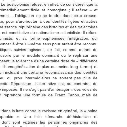
Le postcolonisé refuse, en effet, de considérer que la
rémédiablement fixée et homogène ; il refuse – et
aiment – l’obligation de se fondre dans ce « creuset
ce, pour s’arc-bouter à des identités figées et autres
issance républicaine des histoires et des trajectoires
 est constitutive du nationalisme colonialiste. Il refuse
onniste, et sa forme euphémisée l’intégration, qui
noncer à être lui-même sans pour autant être reconnu
olitiques suivies agissent, de fait, comme autant de
illusoire par le modèle dominant ou le repli sur une
sant, la tolérance d’une certaine dose de « différence
er l’homogénéisation à plus ou moins long terme) et
ion incluant une certaine reconnaissance des identités
 peu ou prou intermédiaires ne sortent pas plus de
 cette République. L’alternative est, au contraire, de
e imposée. Il ne s’agit pas d’aménager « des voies de
ur reprendre une formule de Franz Fanon, mais de
 dans la lutte contre le racisme en général, la « haine
rophobie ». Une telle démarche dé-historicise et
e dont sont victimes les personnes originaires des