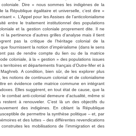
ue coloniale. Dire « nous sommes les indigènes de la
 la République égalitaire et universelle, c’est dire «
risant ». L’Appel pour les Assises de l’anticolonialisme
ité entre le traitement institutionnel des populations
oloniale et la gestion coloniale proprement dite. Il ne
ni la pertinence d’autres grilles d’analyse mais il tient
ntègrent pas la critique de l’héritage colonial de la
 que fournissent la notion d’impérialisme (dans le sens
ent pas de rendre compte du lien ou de la matrice
de coloniale, à la « gestion » des populations issues
es territoires et départements français d’Outre-Mer et à
 Maghreb. A condition, bien sûr, de les explorer plus
n, les notions de continuum colonial et de colonialisme
ettre en évidence cette matrice commune en intégrant
radoxes. Elles suggèrent, en tout état de cause, que la
 le combat anti-colonial demeure d’actualité, même si
 restent à renouveler. C’est là un des objectifs du
ouvement des indigènes. En ciblant la République
susceptible de permettre la synthèse politique – et, par
émoires et des luttes – des différentes revendications
 construites les mobilisations de l’immigration et des