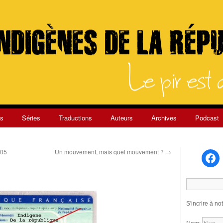
s
Séries
Traductions
Auteurs
Archives
Podcast
005
Un mouvement, mais quel mouvement ?
→
S'incrire à no