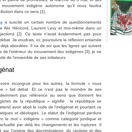
 le mouvement indigène autonome qu’il nous faudra
ribution dans ce sens [1].
ue
a suscité un certain nombre de questionnements
e Alix Héricord, Laurent Levy et moi-même dans un
bjections [2]. Ce texte n’avait évidemment pas pour
 débat. Je voudrais, ici, poursuivre la réflexion entamée
 déjà abordées. Il va de soi que les lignes qui suivent
 de l’intérieur du mouvement des indigènes [3], je ne
ole de l’ensemble de ses initiateurs.
igénat
voire incongrue pour les autres, la formule « nous
e » fait débat. Et ce n’est pas le moindre de ses
idemment pas référence au sens que donnent les
gènes de la république » signifie : la république se
prétend avoir aboli le code de l’indigénat et pourtant ce
ratiques et idéologies. Le statut de l’indigénat perdure
 le mot « indigène » comme catégorie juridique et
actualité par delà les changements et les ruptures. Il
t sur l’origine des discriminations, du racisme et des