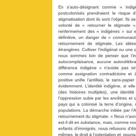
En s’auto-désignant comme « indigè
postcolonisés prendraient le risque d
stigmatisation dont ils sont l’objet. Ils 
volonté de « retourner le stigmate »,
renfermement des « indigènes » sur eu
définitive, un danger de « communautar
retournement de stigmate. Les idées
étrangères. Cultiver l’indigénat ou une
nous sommes loin de penser que l’ind
autocomplaisance, aucune autocélébra
différence indigène » n’existe pas 
comme assignation contradictoire et à 
positive unifie l’antillais, le sans-pap
évidemment. L’identité indigène, si elle
(des histoires multiples), une iden
l’oppression subie par les ancêtres et
pays qui a colonisé la terre d’origine,
populations. La démarche initiée par l
retournement du stigmate. « Nous n’avon
est-il dit en substance, mais, comme nos
enfants d’immigrés, nous refusons d’êtr
mêmes, le droit à l’ostentation et, pourq