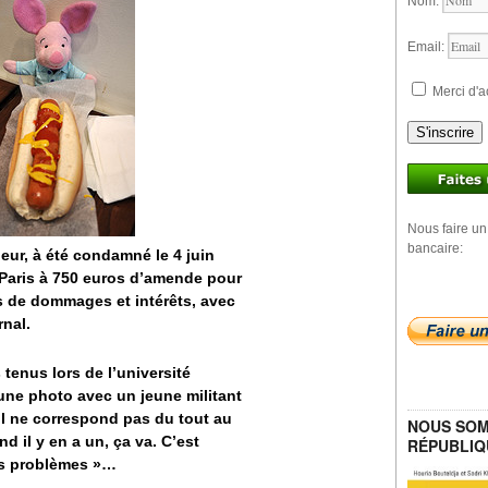
Nom:
Email:
Merci d'a
S'inscrire
Nous faire un
bancaire:
rieur, à été condamné le 4 juin
e Paris à 750 euros d’amende pour
os de dommages et intérêts, avec
nal.
 tenus lors de l’université
une photo avec un jeune militant
 Il ne correspond pas du tout au
NOUS SOM
d il y en a un, ça va. C’est
RÉPUBLIQ
des problèmes »…