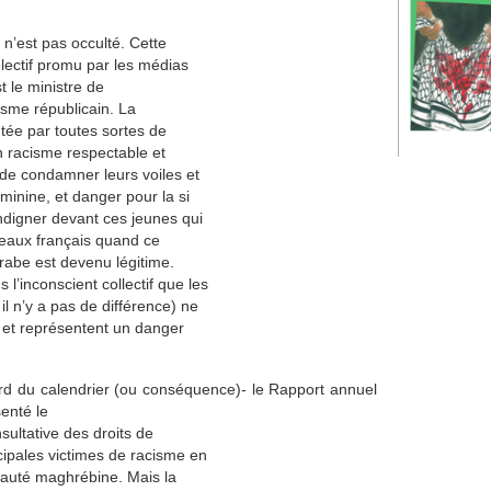
 n’est pas occulté. Cette
sélectif promu par les médias
st le ministre de
cisme républicain. La
tée par toutes sortes de
n racisme respectable et
 de condamner leurs voiles et
minine, et danger pour la si
ndigner devant ces jeunes qui
apeaux français quand ce
arabe est devenu légitime.
’inconscient collectif que les
l n’y a pas de différence) ne
 et représentent un danger
d du calendrier (ou conséquence)- le Rapport annuel
senté le
sultative des droits de
ipales victimes de racisme en
auté maghrébine. Mais la