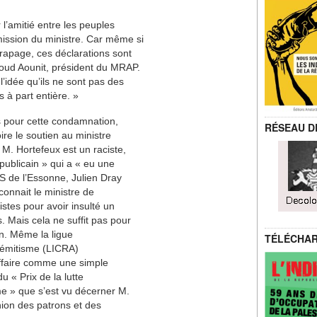
l’amitié entre les peuples
ission du ministre. Car même si
rapage, ces déclarations sont
loud Aounit, président du MRAP.
l’idée qu’ils ne sont pas des
 à part entière. »
s pour cette condamnation,
RÉSEAU D
ire le soutien au ministre
M. Hortefeux est un raciste,
publicain » qui a « eu une
PS de l’Essonne, Julien Dray
connait le ministre de
cistes pour avoir insulté un
 Mais cela ne suffit pas pour
ain. Même la ligue
TÉLÉCHA
isémitisme (LICRA)
affaire comme une simple
du « Prix de la lutte
sme » que s’est vu décerner M.
ion des patrons et des