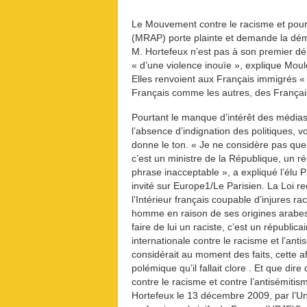
Le Mouvement contre le racisme et pour 
(MRAP) porte plainte et demande la dém
M. Hortefeux n’est pas à son premier dé
« d’une violence inouïe », explique Mou
Elles renvoient aux Français immigrés « 
Français comme les autres, des Français
Pourtant le manque d’intérêt des média
l’absence d’indignation des politiques, vo
donne le ton. « Je ne considère pas que 
c’est un ministre de la République, un ré
phrase inacceptable », a expliqué l’élu 
invité sur Europe1/Le Parisien. La Loi re
l’Intérieur français coupable d’injures ra
homme en raison de ses origines arabes.
faire de lui un raciste, c’est un républic
internationale contre le racisme et l’ant
considérait au moment des faits, cette 
polémique qu’il fallait clore . Et que dire 
contre le racisme et contre l’antisémiti
Hortefeux le 13 décembre 2009, par l’Un