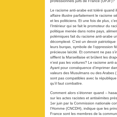
professionnels juifs de France (UPJF)?
Le racisme anti-arabe est toléré quand il
affaire illustre parfaitement le racisme 
et les politiciens. Et une fois de plus, c’e
l’Intérieur qui se fait le promoteur du ra
politique menée dans notre pays, alimen
polémiques fait du racisme anti-arabe u
décomplexé. C’est un devoir patriotique
leurs burqas, symbole de l’oppression fé
précieuse laïcité. Et comment ne pas s’i
sifflent la Marseillaise et brûlent les dr
n’est pas les voitures? Le racisme anti-
Ayant pour conséquence d’imprimer dans l
valeurs des Musulmans ou des Arabes ( i
sont pas compatibles avec la république
qu’il faut combattre.
Comment alors s’étonner quand – hasar
sur les actes racistes et antisémites pré
1er juin par la Commission nationale con
l’Homme (CNCDH), indique que les princ
France sont les membres de la commun