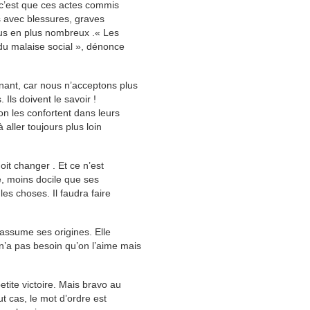
, c’est que ces actes commis
s avec blessures, graves
plus en plus nombreux .« Les
du malaise social », dénonce
ant, car nous n’acceptons plus
 Ils doivent le savoir !
on les confortent dans leurs
 aller toujours plus loin
oit changer . Et ce n’est
ve, moins docile que ses
les choses. Il faudra faire
 assume ses origines. Elle
n’a pas besoin qu’on l’aime mais
tite victoire. Mais bravo au
t cas, le mot d’ordre est