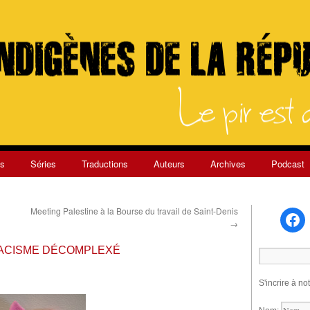
s
Séries
Traductions
Auteurs
Archives
Podcast
Meeting Palestine à la Bourse du travail de Saint-Denis
→
 RACISME DÉCOMPLEXÉ
S'incrire à no