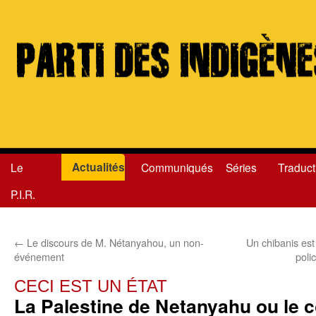
Actualités
Le
Communiqués
Séries
Traduct
Aller
P.I.R.
au
contenu
←
Le discours de M. Nétanyahou, un non-
Un chibanis est
événement
poli
CECI EST UN ÉTAT
La Palestine de Netanyahu ou le 