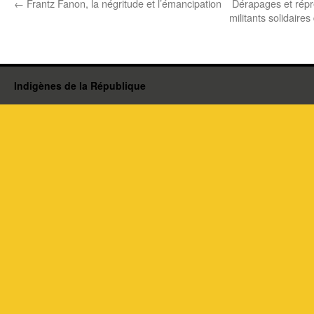
←
Frantz Fanon, la négritude et l’émancipation
Dérapages et répre
militants solidaire
Indigènes de la République