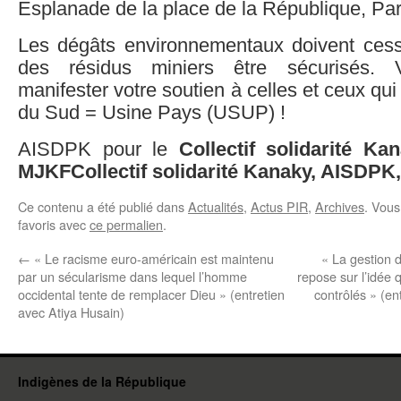
Esplanade de la place de la République, Pa
Les dégâts environnementaux doivent cess
des résidus miniers être sécurisés.
manifester votre soutien à celles et ceux qui
du Sud = Usine Pays (USUP) !
AISDPK pour le
Collectif solidarité Ka
MJKFCollectif solidarité Kanaky, AISDPK
Ce contenu a été publié dans
Actualités
,
Actus PIR
,
Archives
. Vous
favoris avec
ce permalien
.
←
« Le racisme euro-américain est maintenu
« La gestion 
par un sécularisme dans lequel l’homme
repose sur l’idée qu
occidental tente de remplacer Dieu » (entretien
contrôlés » (en
avec Atiya Husain)
Indigènes de la République