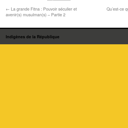
←
La grande Fitna : Pouvoir séculier et
Qu’est-ce q
avenir(s) musulman(s) – Partie 2
Indigènes de la République