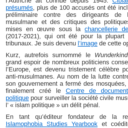
l’Autriche ait connue depuis 1945.
Cibla
présumés
, plus de 100 accusés ont été inc
préliminaire contre des dirigeants de l
musulmane et des critiques des politiques
mises en œuvre sous la
chancellerie d
(2017-2021), qui ont été pour la plupart
tribunaux. Je suis devenu
l’image
de cette o
Kurz, autrefois surnommé le
Wunderkind
grand espoir de nombreux politiciens conse
l’Europe, est devenu tristement célèbre po
anti-musulmanes. Au nom de la lutte contre 
son gouvernement a fermé des mosquées, int
finalement créé le
Centre de documenta
politique
pour surveiller la société civile mu
l’ « islam politique » un délit pénal.
En tant qu’éditeur fondateur de la rev
Islamophobia Studies Yearbook
et coédit