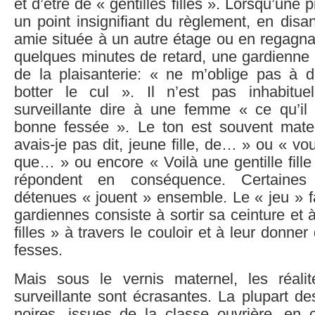
et d’être de « gentilles filles ». Lorsqu’une p
un point insignifiant du règlement, en disa
amie située à un autre étage ou en regagn
quelques minutes de retard, une gardienne lu
de la plaisanterie: « ne m’oblige pas à 
botter le cul ». Il n’est pas inhabitue
surveillante dire à une femme « ce qu’il 
bonne fessée ». Le ton est souvent mat
avais-je pas dit, jeune fille, de… » ou « vo
que… » ou encore « Voilà une gentille fill
répondent en conséquence. Certaines 
détenues « jouent » ensemble. Le « jeu » f
gardiennes consiste à sortir sa ceinture et 
filles » à travers le couloir et à leur donne
fesses.
Mais sous le vernis maternel, les réali
surveillante sont écrasantes. La plupart d
noires, issues de la classe ouvrière, en 