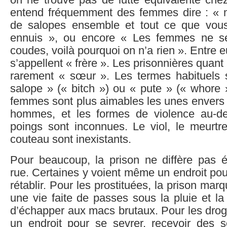
on ne trouve pas de lutte équivalente ch
entend fréquemment des femmes dire : «
de salopes ensemble et tout ce que vous
ennuis », ou encore « Les femmes ne se
coudes, voilà pourquoi on n’a rien ». Entre e
s’appellent « frère ». Les prisonnières quant 
rarement « sœur ». Les termes habituels so
salope » (« bitch ») ou « pute » (« whore 
femmes sont plus aimables les unes envers 
hommes, et les formes de violence au-de
poings sont inconnues. Le viol, le meurtr
couteau sont inexistants.
Pour beaucoup, la prison ne diffère pas e
rue. Certaines y voient même un endroit pou
rétablir. Pour les prostituées, la prison mar
une vie faite de passes sous la pluie et la
d’échapper aux macs brutaux. Pour les drogu
un endroit pour se sevrer, recevoir des s