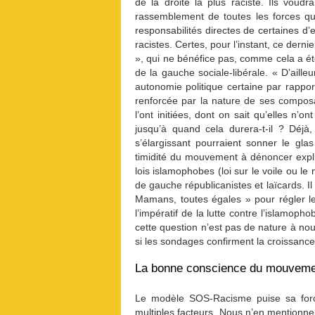
de la droite la plus raciste. Ils voudr
rassemblement de toutes les forces qu
responsabilités directes de certaines d’
racistes. Certes, pour l’instant, ce derni
», qui ne bénéfice pas, comme cela a é
de la gauche sociale-libérale. « D’ail
autonomie politique certaine par rappo
renforcée par la nature de ses composa
l’ont initiées, dont on sait qu’elles n’o
jusqu’à quand cela durera-t-il ? Déjà,
s’élargissant pourraient sonner le gl
timidité du mouvement à dénoncer expli
lois islamophobes (loi sur le voile ou le
de gauche républicanistes et laïcards. Il
Mamans, toutes égales » pour régler le 
l’impératif de la lutte contre l’islamoph
cette question n’est pas de nature à nou
si les sondages confirment la croissance
La bonne conscience du mouvement
Le modèle SOS-Racisme puise sa forc
multiples facteurs. Nous n’en mentionner