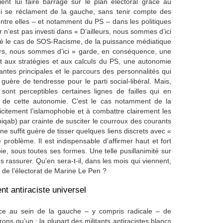
aient lui faire barrage sur le plan électoral grâce au
i se réclament de la gauche, sans tenir compte des
entre elles – et notamment du PS – dans les politiques
er n’est pas investi dans « D’ailleurs, nous sommes d’ici
té le cas de SOS-Racisme, de la puissance médiatique
leurs, nous sommes d’ici » garde, en conséquence, une
rt aux stratégies et aux calculs du PS, une autonomie
ntes principales et le parcours des personnalités qui
nt guère de tendresse pour le parti social-libéral. Mais,
 sont perceptibles certaines lignes de failles qui en
as de cette autonomie. C’est le cas notamment de la
citement l’islamophobie et à combattre clairement les
 niqab) par crainte de susciter le courroux des courants
 ne suffit guère de tisser quelques liens discrets avec «
problème. Il est indispensable d’affirmer haut et fort
obie, sous toutes ses formes. Une telle pusillanimité sur
s rassurer. Qu’en sera-t-il, dans les mois qui viennent,
 de l’électorat de Marine Le Pen ?
 antiraciste universel
e au sein de la gauche – y compris radicale – de
ons qu’un : la plupart des militants antiracistes blancs