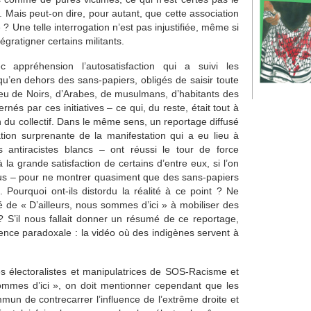
. Mais peut-on dire, pour autant, que cette association
? Une telle interrogation n’est pas injustifiée, même si
gratigner certains militants.
 appréhension l’autosatisfaction qui a suivi les
u’en dehors des sans-papiers, obligés de saisir toute
 peu de Noirs, d’Arabes, de musulmans, d’habitants des
rnés par ces initiatives – ce qui, du reste, était tout à
on du collectif. Dans le même sens, un reportage diffusé
tion surprenante de la manifestation qui a eu lieu à
ts antiracistes blancs – ont réussi le tour de force
à la grande satisfaction de certains d’entre eux, si l’on
nus – pour ne montrer quasiment que des sans-papiers
Pourquoi ont-ils distordu la réalité à ce point ? Ne
é de « D’ailleurs, nous sommes d’ici » à mobiliser des
? S’il nous fallait donner un résumé de ce reportage,
rence paradoxale : la vidéo où des indigènes servent à
ies électoralistes et manipulatrices de SOS-Racisme et
sommes d’ici », on doit mentionner cependant que les
un de contrecarrer l’influence de l’extrême droite et