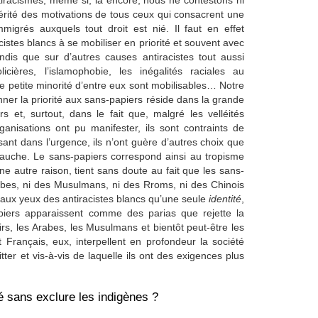
tiracismes, même si, là encore, nous ne contestons ni
cérité des motivations de tous ceux qui consacrent une
igrés auxquels tout droit est nié. Il faut en effet
cistes blancs à se mobiliser en priorité et souvent avec
ndis que sur d’autres causes antiracistes tout aussi
cières, l’islamophobie, les inégalités raciales au
ute petite minorité d’entre eux sont mobilisables… Notre
nner la priorité aux sans-papiers réside dans la grande
rs et, surtout, dans le fait que, malgré les velléités
anisations ont pu manifester, ils sont contraints de
ssant dans l’urgence, ils n’ont guère d’autres choix que
 gauche. Le sans-papiers correspond ainsi au tropisme
Une autre raison, tient sans doute au fait que les sans-
rabes, ni des Musulmans, ni des Rroms, ni des Chinois
nt aux yeux des antiracistes blancs qu’une seule
identité
,
apiers apparaissent comme des parias que rejette la
oirs, les Arabes, les Musulmans et bientôt peut-être les
 Français, eux, interpellent en profondeur la société
tter et vis-à-vis de laquelle ils ont des exigences plus
té sans exclure les indigènes ?