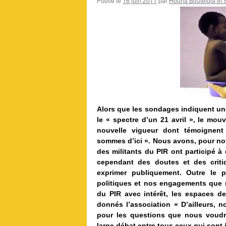
Publié le
16 juin 2011
par
Houria Bouteldja et S
Alors que les sondages indiquent une
le « spectre d’un 21 avril », le mou
nouvelle vigueur dont témoignent l
sommes d’ici ». Nous avons, pour notr
des militants du PIR ont participé à
cependant des doutes et des crit
exprimer publiquement. Outre le 
politiques et nos engagements que 
du PIR avec intérêt, les espaces de
donnés l’association « D’ailleurs, 
pour les questions que nous voudri
large débat entre tous ceux qui sont