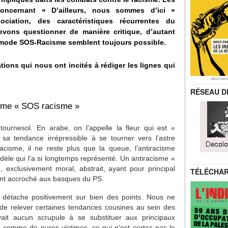
oncernant « D’ailleurs, nous sommes d’ici »
ociation, des caractéristiques récurrentes du
vons questionner de manière critique, d’autant
e mode SOS-Racisme semblent toujours possible.
ions qui nous ont incités à rédiger les lignes qui
RÉSEAU D
pisme « SOS racisme »
tournesol. En arabe, on l’appelle la fleur qui est «
sa tendance irrépressible à se tourner vers l’astre
cisme, il ne reste plus que la queue, l’antiracisme
èle qui l’a si longtemps représenté. Un antiracisme «
 exclusivement moral, abstrait, ayant pour principal
TÉLÉCHA
ment accroché aux basques du PS.
n détache positivement sur bien des points. Nous ne
e relever certaines tendances cousines au sein des
it aucun scrupule à se substituer aux principaux
 comme de pures victimes, ce qui n’est certes pas le