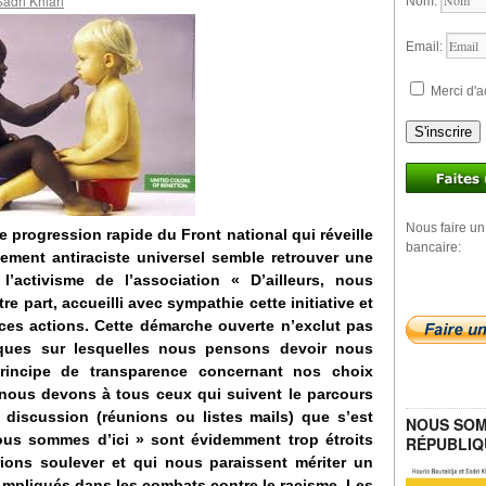
adri Khiari
Nom:
Email:
Merci d'a
S'inscrire
Nous faire un
 progression rapide du Front national qui réveille
bancaire:
vement antiraciste universel semble retrouver une
’activisme de l’association « D’ailleurs, nous
e part, accueilli avec sympathie cette initiative et
 ces actions. Cette démarche ouverte n’exclut pas
iques sur lesquelles nous pensons devoir nous
principe de transparence concernant nos choix
nous devons à tous ceux qui suivent le parcours
 discussion (réunions ou listes mails) que s’est
NOUS SOM
nous sommes d’ici » sont évidemment trop étroits
RÉPUBLIQ
ons soulever et qui nous paraissent mériter un
 impliqués dans les combats contre le racisme. Les