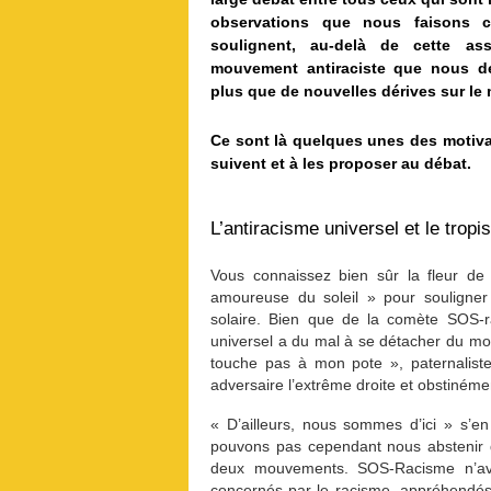
observations que nous faisons c
soulignent, au-delà de cette ass
mouvement antiraciste que nous de
plus que de nouvelles dérives sur l
Ce sont là quelques unes des motivat
suivent et à les proposer au débat.
L’antiracisme universel et le tro
Vous connaissez bien sûr la fleur de 
amoureuse du soleil » pour souligner 
solaire. Bien que de la comète SOS-ra
universel a du mal à se détacher du mod
touche pas à mon pote », paternaliste,
adversaire l’extrême droite et obstiné
« D’ailleurs, nous sommes d’ici » s’e
pouvons pas cependant nous abstenir d
deux mouvements. SOS-Racisme n’ava
concernés par le racisme, appréhendés