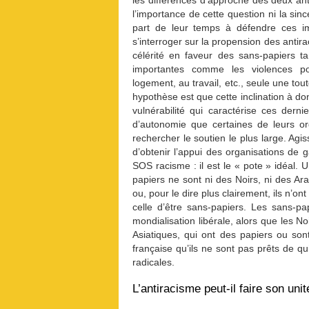
les différences d’approche des deux an
l’importance de cette question ni la sin
part de leur temps à défendre ces imm
s’interroger sur la propension des antira
célérité en faveur des sans-papiers ta
importantes comme les violences poli
logement, au travail, etc., seule une to
hypothèse est que cette inclination à do
vulnérabilité qui caractérise ces dernie
d’autonomie que certaines de leurs org
rechercher le soutien le plus large. Agi
d’obtenir l’appui des organisations de
SOS racisme : il est le « pote » idéal. 
papiers ne sont ni des Noirs, ni des A
ou, pour le dire plus clairement, ils n’o
celle d’être sans-papiers. Les sans-p
mondialisation libérale, alors que les N
Asiatiques, qui ont des papiers ou sont
française qu’ils ne sont pas prêts de qui
radicales.
L’antiracisme peut-il faire son uni