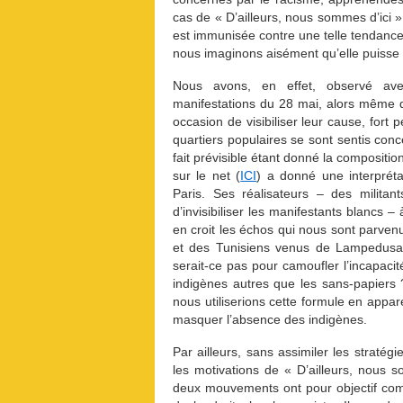
cas de « D’ailleurs, nous sommes d’ici »
est immunisée contre une telle tendance 
nous imaginons aisément qu’elle puisse é
Nous avons, en effet, observé avec
manifestations du 28 mai, alors même q
occasion de visibiliser leur cause, fort
quartiers populaires se sont sentis conce
fait prévisible étant donné la compositi
sur le net (
ICI
) a donné une interpréta
Paris. Ses réalisateurs – des militan
d’invisibiliser les manifestants blancs – 
en croit les échos qui nous sont parve
et des Tunisiens venus de Lampedusa. 
serait-ce pas pour camoufler l’incapacit
indigènes autres que les sans-papiers 
nous utiliserions cette formule en appa
masquer l’absence des indigènes.
Par ailleurs, sans assimiler les stratég
les motivations de « D’ailleurs, nous 
deux mouvements ont pour objectif comm