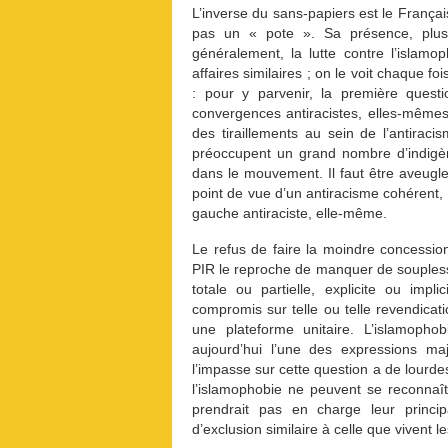
L’inverse du sans-papiers est le Françai
pas un « pote ». Sa présence, plus 
généralement, la lutte contre l’islamop
affaires similaires ; on le voit chaque 
: pour y parvenir, la première questi
convergences antiracistes, elles-mêmes,
des tiraillements au sein de l’antiraci
préoccupent un grand nombre d’indigèn
dans le mouvement. Il faut être aveugle
point de vue d’un antiracisme cohérent, l
gauche antiraciste, elle-même.
Le refus de faire la moindre concessio
PIR le reproche de manquer de souplesse 
totale ou partielle, explicite ou imp
compromis sur telle ou telle revendicati
une plateforme unitaire. L’islamophobi
aujourd’hui l’une des expressions maj
l’impasse sur cette question a de lourd
l’islamophobie ne peuvent se reconnaîtr
prendrait pas en charge leur princip
d’exclusion similaire à celle que vivent l