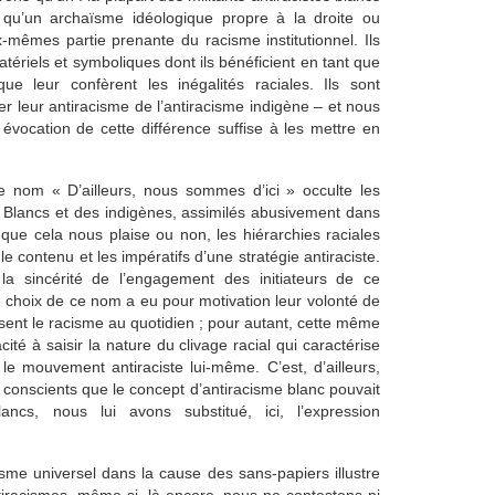
 qu’un archaïsme idéologique propre à la droite ou
x-mêmes partie prenante du racisme institutionnel. Ils
tériels et symboliques dont ils bénéficient en tant que
e leur confèrent les inégalités raciales. Ils sont
r leur antiracisme de l’antiracisme indigène – et nous
évocation de cette différence suffise à les mettre en
le nom « D’ailleurs, nous sommes d’ici » occulte les
s Blancs et des indigènes, assimilés abusivement dans
que cela nous plaise ou non, les hiérarchies raciales
le contenu et les impératifs d’une stratégie antiraciste.
la sincérité de l’engagement des initiateurs de ce
 choix de ce nom a eu pour motivation leur volonté de
issent le racisme au quotidien ; pour autant, cette même
ité à saisir la nature du clivage racial qui caractérise
le mouvement antiraciste lui-même. C’est, d’ailleurs,
 conscients que le concept d’antiracisme blanc pouvait
ancs, nous lui avons substitué, ici, l’expression
sme universel dans la cause des sans-papiers illustre