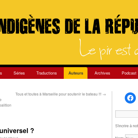
s
Séries
Traductions
Auteurs
Archives
Podcast
Tous et toutes à Marseille pour soutenir le bateau !!!
→
e
alition
S'incrire à no
 universel ?