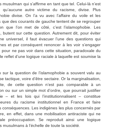
s musulman qui s’affirme en tant que tel. Celui-là n’est
qu’aucune autre victime du racisme, divise. Plus
hobie divise. On l’a vu avec l’affaire du voile et les
fois que des courants de gauche tentent de se regrouper
on que l’on met de côté, c’est l’islamophobie. Les
 butent sur cette question. Autrement dit, pour éviter
sme universel, il faut évacuer l’une des questions qui
es et par conséquent renoncer à les voir s’engager
 pour ne pas voir dans cette situation, paradoxale du
e reflet d’une logique raciale à laquelle est soumise la
n sur la question de l’islamophobie a souvent valu au
tactique, voire d’être sectaire. Or la marginalisation,
licite, de cette question n’est pas comparable à un
on ou sur un simple mot d’ordre, que pourrait justifier
e – et les lois qui l’institutionnalisent – constitue
eures du racisme institutionnel en France et faire
es conséquences. Les indigènes les plus concernés par
e, en effet, dans une mobilisation antiraciste qui ne
ale préoccupation. Se reproduit ainsi une logique
es musulmans à l’échelle de toute la société.