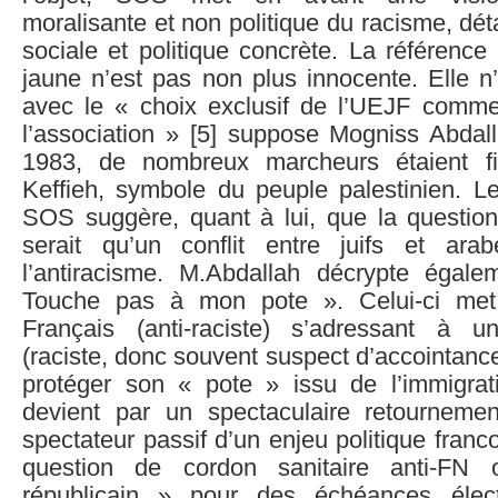
moralisante et non politique du racisme, dét
sociale et politique concrète. La référence i
jaune n’est pas non plus innocente. Elle n
avec le « choix exclusif de l’UEJF comme
l’association » [5] suppose Mogniss Abda
1983, de nombreux marcheurs étaient fi
Keffieh, symbole du peuple palestinien. L
SOS suggère, quant à lui, que la question
serait qu’un conflit entre juifs et ara
l’antiracisme. M.Abdallah décrypte égal
Touche pas à mon pote ». Celui-ci me
Français (anti-raciste) s’adressant à u
(raciste, donc souvent suspect d’accointanc
protéger son « pote » issu de l’immigra
devient par un spectaculaire retournemen
spectateur passif d’un enjeu politique franco
question de cordon sanitaire anti-FN 
républicain » pour des échéances élec