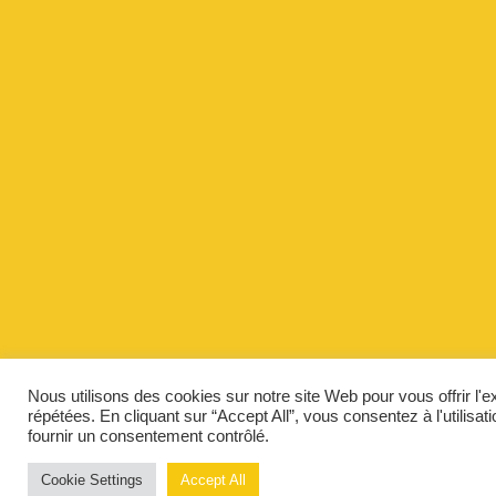
Nous utilisons des cookies sur notre site Web pour vous offrir l'
répétées. En cliquant sur “Accept All”, vous consentez à l'utilis
fournir un consentement contrôlé.
Cookie Settings
Accept All