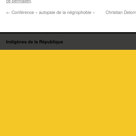
ce permalien
.
←
Conférence « autopsie de la négrophobie »
Christian Delor
Indigènes de la République