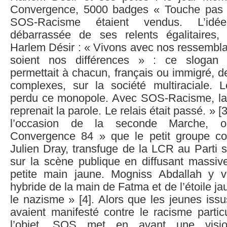
Convergence, 5000 badges « Touche pas
SOS-Racisme étaient vendus. L’id
débarrassée de ses relents égalitaires, 
Harlem Désir : « Vivons avec nos ressembla
soient nos différences » : ce slogan
permettait à chacun, français ou immigré, d
complexes, sur la société multiraciale. 
perdu ce monopole. Avec SOS-Racisme, la 
reprenait la parole. Le relais était passé. » [3
l’occasion de la seconde Marche, o
Convergence 84 » que le petit groupe co
Julien Dray, transfuge de la LCR au Parti so
sur la scène publique en diffusant massi
petite main jaune. Mogniss Abdallah y v
hybride de la main de Fatma et de l’étoile j
le nazisme » [4]. Alors que les jeunes issu
avaient manifesté contre le racisme particu
l’objet, SOS met en avant une visio