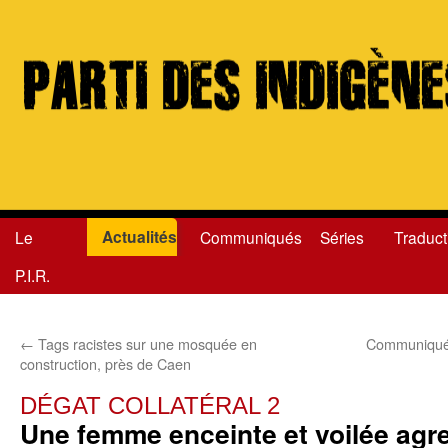
Actualités
Le
Communiqués
Séries
Traduct
Aller
P.I.R.
au
contenu
←
Tags racistes sur une mosquée en
Communiqué 
construction, près de Caen
DÉGAT COLLATÉRAL 2
Une femme enceinte et voilée agr