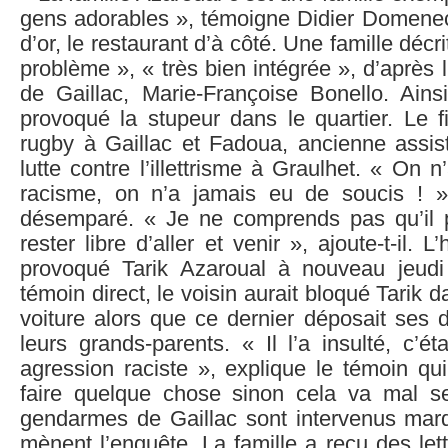
gens adorables », témoigne Didier Domenec
d’or, le restaurant d’à côté. Une famille décr
problème », « très bien intégrée », d’après 
de Gaillac, Marie-Françoise Bonello. Ainsi
provoqué la stupeur dans le quartier. Le fi
rugby à Gaillac et Fadoua, ancienne assist
lutte contre l’illettrisme à Graulhet. « On 
racisme, on n’a jamais eu de soucis ! »
désemparé. « Je ne comprends pas qu’il p
rester libre d’aller et venir », ajoute-t-il.
provoqué Tarik Azaroual à nouveau jeudi
témoin direct, le voisin aurait bloqué Tarik 
voiture alors que ce dernier déposait ses 
leurs grands-parents. « Il l’a insulté, c’ét
agression raciste », explique le témoin qui 
faire quelque chose sinon cela va mal s
gendarmes de Gaillac sont intervenus mardi 
mènent l’enquête. La famille a reçu des let