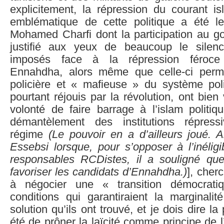
explicitement, la répression du courant is
emblématique de cette politique a été l
Mohamed Charfi dont la participation au g
justifié aux yeux de beaucoup le silenc
imposés face à la répression féroc
Ennahdha, alors même que celle-ci perme
policière et « mafieuse » du système pol
pourtant réjouis par la révolution, ont bien v
volonté de faire barrage à l’islam politiq
démantèlement des institutions répress
régime
(Le pouvoir en a d’ailleurs joué. 
Essebsi lorsque, pour s’opposer à l’inéligi
responsables RCDistes, il a souligné que
favoriser les candidats d’Ennahdha.)
], cher
à négocier une « transition démocrat
conditions qui garantiraient la marginali
solution qu’ils ont trouvé, et je dois dire la
été de prôner la laïcité comme principe de l’