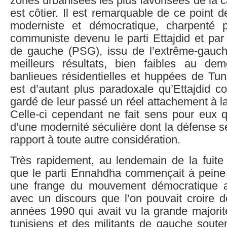
zones urbanisées les plus favorisées de la c
est côtier. Il est remarquable de ce point 
moderniste et démocratique, charpenté p
communiste devenu le parti Ettajdid et par l
de gauche (PSG), issu de l’extrême-gauch
meilleurs résultats, bien faibles au de
banlieues résidentielles et huppées de Tuni
est d’autant plus paradoxale qu’Ettajdid
gardé de leur passé un réel attachement à la
Celle-ci cependant ne fait sens pour eux 
d’une modernité séculière dont la défense ser
rapport à toute autre considération.
Très rapidement, au lendemain de la fuite 
que le parti Ennahdha commençait à peine à
une frange du mouvement démocratique a
avec un discours que l’on pouvait croire d
années 1990 qui avait vu la grande majori
tunisiens et des militants de gauche soute