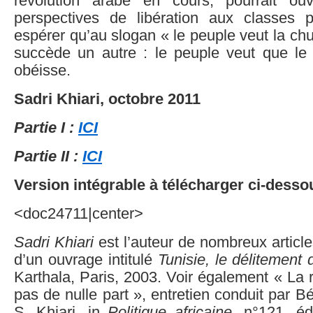
révolution arabe en cours, pourrait ouv
perspectives de libération aux classes po
espérer qu’au slogan « le peuple veut la ch
succède un autre : le peuple veut que le
obéisse.
Sadri Khiari, octobre 2011
Partie I :
ICI
Partie II :
ICI
Version intégrable à télécharger ci-desso
<doc24711|center>
Sadri Khiari
est l’auteur de nombreux article
d’un ouvrage intitulé
Tunisie, le délitement d
Karthala, Paris, 2003. Voir également « La r
pas de nulle part », entretien conduit par B
S. Khiari, in
Politique africaine
, n°121, éd