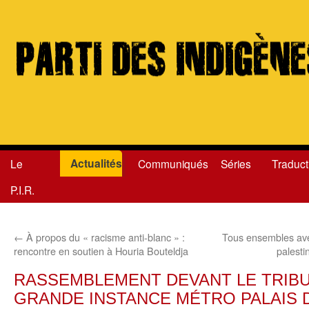
Actualités
Le
Communiqués
Séries
Traduct
Aller
P.I.R.
au
contenu
←
À propos du « racisme anti-blanc » :
Tous ensembles avec
rencontre en soutien à Houria Bouteldja
palesti
RASSEMBLEMENT DEVANT LE TRIBU
GRANDE INSTANCE MÉTRO PALAIS D