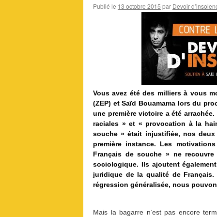
Publié le
13 octobre 2015
par
Devoir d’insolenc
Vous avez été des milliers à vous mo
(ZEP) et Saïd Bouamama lors du procè
une première victoire a été arrachée.
raciales » et « provocation à la hai
souche » était injustifiée, nos de
première instance. Les motivations
Français de souche » ne recouvre a
sociologique. Ils ajoutent égaleme
juridique de la qualité de Français.
régression généralisée, nous pouvons
Mais la bagarre n’est pas encore term