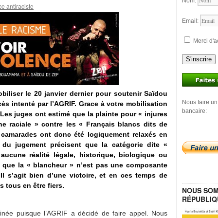
Nom:
e antiraciste
Email:
Merci d'a
S'inscrire
biliser le 20 janvier dernier pour soutenir Saïdou
Nous faire un
s intenté par l’AGRIF. Grace à votre mobilisation
bancaire:
 Les juges ont estimé que la plainte pour « injures
ne raciale » contre les « Français blancs dits de
ux camarades ont donc été logiquement relaxés en
 du jugement précisent que la catégorie dite «
ucune réalité légale, historique, biologique ou
nt que la « blancheur » n’est pas une composante
 Il s’agit bien d’une victoire, et en ces temps de
 tous en être fiers.
NOUS SOM
RÉPUBLIQ
inée puisque l’AGRIF a décidé de faire appel. Nous