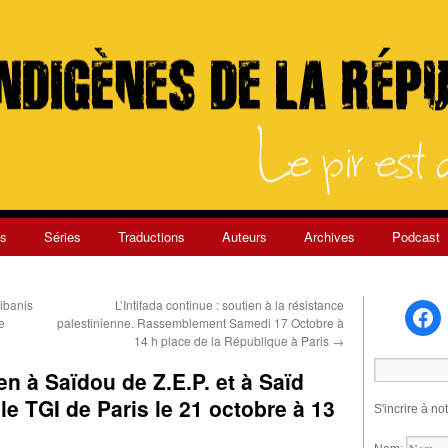
s
Séries
Traductions
Auteurs
Archives
Podcast
hibanis
L’Intifada continue : soutien à la résistance
e
palestinienne. Rassemblement Samedi 17 Octobre à
14 h place de la République à Paris
→
 à Saïdou de Z.E.P. et à Saïd
 TGI de Paris le 21 octobre à 13
S'incrire à no