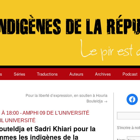
s
Séries
Traductions
Auteurs
Archives
Podcast
Pour la liberté d’expression, en soutien à Houria
Bouteldja
→
 18:00 - AMPHI 09 DE L'UNIVERSITÉ
IL UNIVERSITÉ
teldja et Sadri Khiari pour la
S'incrire à no
ommes les indigènes de la