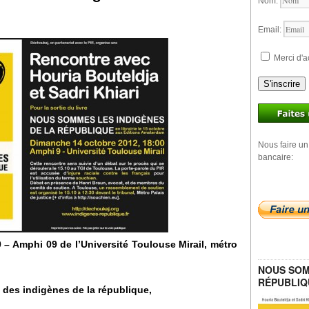
Nom:
Email:
Merci d'a
S'inscrire
Nous faire un
bancaire:
– Amphi 09 de l’Université Toulouse Mirail, métro
NOUS SOM
RÉPUBLIQ
i des indigènes de la république,