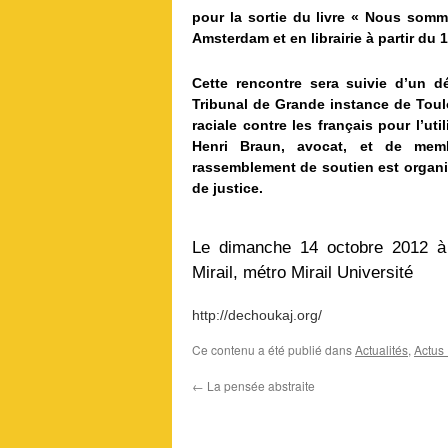
pour la sortie du livre « Nous somm
Amsterdam et en librairie à partir du 
Cette rencontre sera suivie d’un d
Tribunal de Grande instance de Toul
raciale contre les français pour l’u
Henri Braun, avocat, et de mem
rassemblement de soutien est organisé
de justice.
Le dimanche 14 octobre 2012 à 
Mirail, métro Mirail Université
http://dechoukaj.org/
Ce contenu a été publié dans
Actualités
,
Actus
←
La pensée abstraite