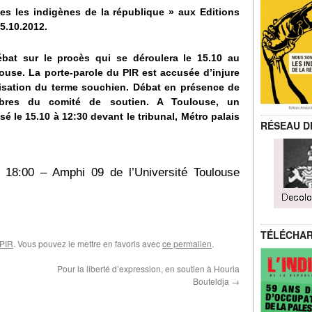
es les indigènes de la république » aux Editions
15.10.2012.
ébat sur le procès qui se déroulera le 15.10 au
ouse. La porte-parole du PIR est accusée d’injure
tilisation du terme souchien. Débat en présence de
bres du comité de soutien. A Toulouse, un
 le 15.10 à 12:30 devant le tribunal, Métro palais
RÉSEAU D
18:00 – Amphi 09 de l’Université Toulouse
TÉLÉCHA
 PIR
. Vous pouvez le mettre en favoris avec
ce permalien
.
Pour la liberté d’expression, en soutien à Houria
Bouteldja
→