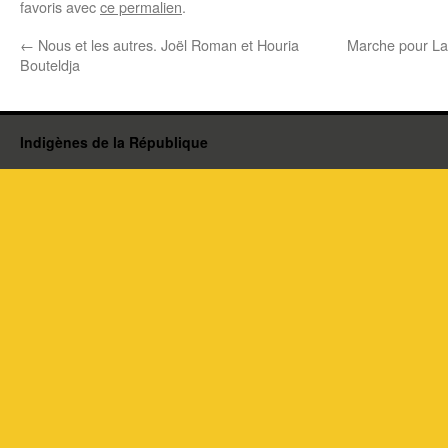
favoris avec
ce permalien
.
←
Nous et les autres. Joël Roman et Houria
Marche pour La
Bouteldja
Indigènes de la République