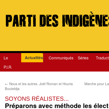
Actualités
Le
Communiqués
Séries
Traduct
Aller
P.I.R.
au
contenu
←
Nous et les autres. Joël Roman et Houria
Marche pour La
Bouteldja
SOYONS RÉALISTES...
Préparons avec méthode les élect