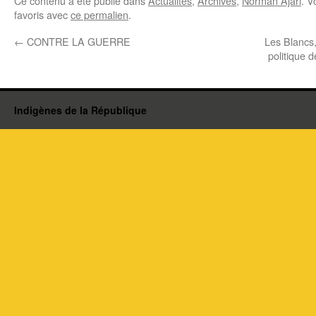
Ce contenu a été publié dans
Actualités
,
Archives
,
Norman Ajari
. V
favoris avec
ce permalien
.
←
CONTRE LA GUERRE
Les Blancs,
politique 
Indigènes de la République