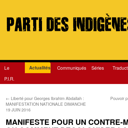
Actualités
Le
Communiqués
Séries
Traduct
Aller
P.I.R.
au
contenu
←
Liberté pour Georges Ibrahim Abdallah :
Pouvoir p
MANIFESTATION NATIONALE DIMANCHE
19 JUIN 2016
MANIFESTE POUR UN CONTRE