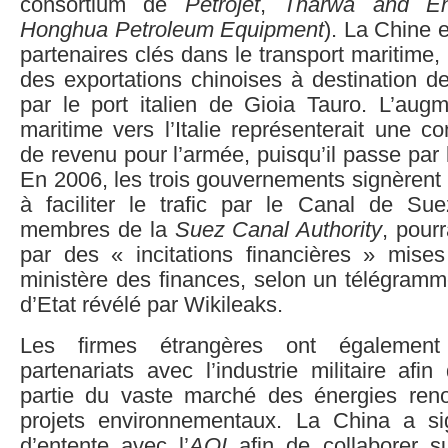
consortium de
Petrojet
,
Tharwa and En
Honghua Petroleum Equipment
). La Chine e
partenaires clés dans le transport maritime,
des exportations chinoises à destination de
par le port italien de Gioia Tauro. L’augm
maritime vers l’Italie représenterait une c
de revenu pour l’armée, puisqu’il passe par
En 2006, les trois gouvernements signèrent
à faciliter le trafic par le Canal de Sue
membres de la
Suez Canal Authority
, pourr
par des « incitations financières » mise
ministère des finances, selon un télégram
d’Etat révélé par Wikileaks.
Les firmes étrangères ont également 
partenariats avec l’industrie militaire afi
partie du vaste marché des énergies ren
projets environnementaux. La China a si
d’entente avec l’
AOI
afin de collaborer s