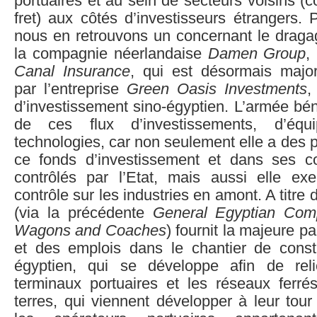
portuaires et au sein de secteurs voisins 
fret) aux côtés d’investisseurs étrangers. 
nous en retrouvons un concernant le dragag
la compagnie néerlandaise
Damen Group
,
Canal Insurance
, qui est désormais major
par l’entreprise
Green Oasis Investments
,
d’investissement sino-égyptien. L’armée bé
de ces flux d’investissements, d’éq
technologies, car non seulement elle a des p
ce fonds d’investissement et dans ses co
contrôlés par l’Etat, mais aussi elle ex
contrôle sur les industries en amont. A titre
(via la précédente
General Egyptian Com
Wagons and Coaches
) fournit la majeure p
et des emplois dans le chantier de constru
égyptien, qui se développe afin de rel
terminaux portuaires et les réseaux ferrés
terres, qui viennent développer à leur tour 