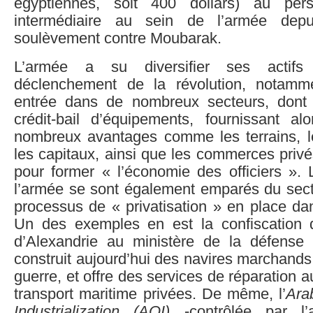
égyptiennes, soit 400 dollars) au per
intermédiaire au sein de l’armée dep
soulèvement contre Moubarak.
L’armée a su diversifier ses actif
déclenchement de la révolution, notam
entrée dans de nombreux secteurs, dont l
crédit-bail d’équipements, fournissant a
nombreux avantages comme les terrains, les
les capitaux, ainsi que les commerces priv
pour former « l’économie des officiers ». 
l’armée se sont également emparés du secte
processus de « privatisation » en place da
Un des exemples en est la confiscation 
d’Alexandrie au ministère de la défense
construit aujourd’hui des navires marchands
guerre, et offre des services de réparation
transport maritime privées. De même, l’
Ara
Industrialization (AOI)
-contrôlée par l’