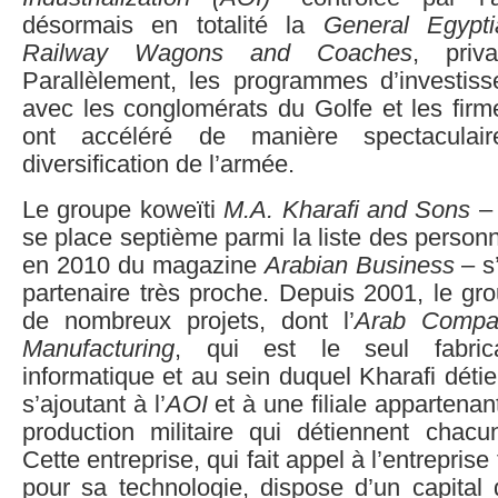
désormais en totalité la
General Egypt
Railway Wagons and Coaches
, priv
Parallèlement, les programmes d’investi
avec les conglomérats du Golfe et les firm
ont accéléré de manière spectaculai
diversification de l’armée.
Le groupe koweïti
M.A. Kharafi and Sons
–
se place septième parmi la liste des personn
en 2010 du magazine
Arabian Business
– s
partenaire très proche. Depuis 2001, le gro
de nombreux projets, dont l’
Arab Compa
Manufacturing
, qui est le seul fabric
informatique et au sein duquel Kharafi déti
s’ajoutant à l’
AOI
et à une filiale appartenan
production militaire qui détiennent chac
Cette entreprise, qui fait appel à l’entrepris
pour sa technologie, dispose d’un capital