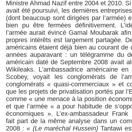
Ministre Ahmad Nazif entre 2004 et 2010. S
avait été poursuivi, les dernières entreprise
(dont beaucoup sont dirigées par l’armée) 
bien pu être fermées définitivement. L’id
l’armée aurait évincé Gamal Moubarak afin
propres intérêts est largement partagée. De
américains étaient déjà bien au courant de c
années auparavant : un télégramme du dé
américain daté de Septembre 2008 avait alo
Wikileaks. L’ambassadrice américaine en
Scobey, voyait les conglomérats de l’
conglomérats « quasi-commerciaux » et cons
que les projets de privatisation portés par l’
comme « une menace à la position économi
et que l’armée « a pour habitude de s’opp
économiques ». L’ex-ambassadeur Frank R
fait part de la même analyse dans un co
2008 : «
(Le maréchal Hussein)
Tantawi es