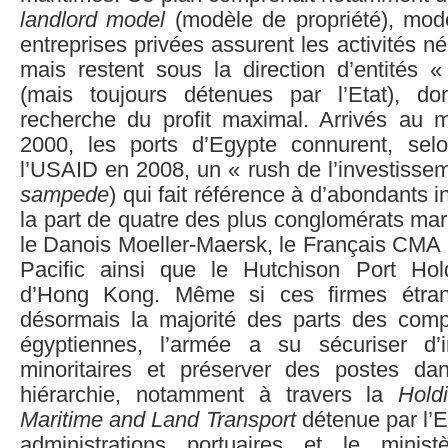
landlord model
(modèle de propriété), modè
entreprises privées assurent les activités n
mais restent sous la direction d’entités 
(mais toujours détenues par l’Etat), do
recherche du profit maximal. Arrivés au 
2000, les ports d’Egypte connurent, sel
l’USAID en 2008, un « rush de l’investissem
sampede
) qui fait référence à d’abondants 
la part de quatre des plus conglomérats ma
le Danois Moeller-Maersk, le Français CMA
Pacific ainsi que le Hutchison Port Hol
d’Hong Kong. Même si ces firmes étran
désormais la majorité des parts des com
égyptiennes, l’armée a su sécuriser d’i
minoritaires et préserver des postes da
hiérarchie, notamment à travers la
Hold
Maritime and Land Transport
détenue par l’Et
administrations portuaires et le minist