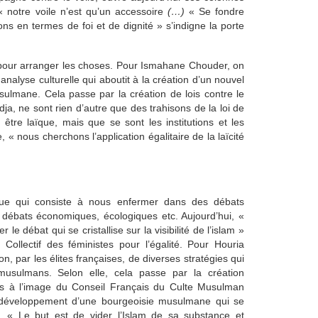
 notre voile n’est qu’un accessoire
(…)
« Se fondre
ons en termes de foi et de dignité » s’indigne la porte
s pour arranger les choses. Pour Ismahane Chouder, on
analyse culturelle qui aboutit à la création d’un nouvel
sulmane. Cela passe par la création de lois contre le
dja, ne sont rien d’autre que des trahisons de la loi de
tre laïque, mais que se sont les institutions et les
 « nous cherchons l’application égalitaire de la laïcité
tique qui consiste à nous enfermer dans des débats
s débats économiques, écologiques etc. Aujourd’hui, «
 débat qui se cristallise sur la visibilité de l’islam »
 Collectif des féministes pour l’égalité. Pour Houria
n, par les élites françaises, de diverses stratégies qui
 musulmans. Selon elle, cela passe par la création
ans à l’image du Conseil Français du Culte Musulman
développement d’une bourgeoisie musulmane qui se
e. « Le but est de vider l’Islam de sa substance et