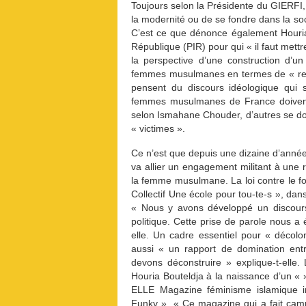
Toujours selon la Présidente du GIERF
la modernité ou de se fondre dans la soci
C’est ce que dénonce également Houria 
République (PIR) pour qui « il faut mettr
la perspective d’une construction d’u
femmes musulmanes en termes de « respe
pensent du discours idéologique qui
femmes musulmanes de France doivent
selon Ismahane Chouder, d’autres se do
« victimes ».
Ce n’est que depuis une dizaine d’année
va allier un engagement militant à une 
la femme musulmane. La loi contre le fou
Collectif Une école pour tou-te-s », da
« Nous y avons développé un discours 
politique. Cette prise de parole nous a 
elle. Un cadre essentiel pour « décolon
aussi « un rapport de domination ent
devons déconstruire » explique-t-elle. L
Houria Bouteldja à la naissance d’un « »
ELLE Magazine féminisme islamique in
Funky ». « Ce magazine qui a fait camp