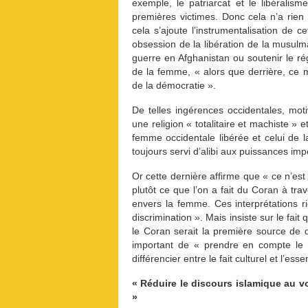
exemple, le patriarcat et le libéralis
premières victimes. Donc cela n’a rien a
cela s’ajoute l’instrumentalisation de c
obsession de la libération de la musulm
guerre en Afghanistan ou soutenir le r
de la femme, « alors que derrière, ce
de la démocratie ».
De telles ingérences occidentales, moti
une religion « totalitaire et machiste » 
femme occidentale libérée et celui de
toujours servi d’alibi aux puissances impé
Or cette dernière affirme que « ce n’est
plutôt ce que l’on a fait du Coran à trav
envers la femme. Ces interprétations ri
discrimination ». Mais insiste sur le fait
le Coran serait la première source de d
important de « prendre en compte le c
différencier entre le fait culturel et l’ess
« Réduire le discours islamique au vo
»