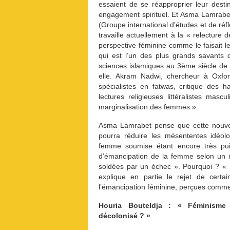
essaient de se réapproprier leur dest
engagement spirituel. Et Asma Lamrabet 
(Groupe international d’études et de réf
travaille actuellement à la « relecture 
perspective féminine comme le faisait 
qui est l’un des plus grands savants 
sciences islamiques au 3ème siècle de l’
elle. Akram Nadwi, chercheur à Oxfo
spécialistes en fatwas, critique des 
lectures religieuses littéralistes ma
marginalisation des femmes ».
Asma Lamrabet pense que cette nouvelle
pourra réduire les mésententes idéolo
femme soumise étant encore très pui
d’émancipation de la femme selon un m
soldées par un échec ». Pourquoi ? «
explique en partie le rejet de certa
l’émancipation féminine, perçues comme u
Houria Bouteldja : « Féminisme
décolonisé ? »