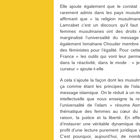
Elle ajoute également que le constat 
rarement admis dans les pays musulma
affirmant que « la religion musulm
Lamrabet c’est un discours qu’il faut
femmes musulmanes ont des droits e
marginalisé l’universalité du message
également Ismahane Chouder membre du C
des féministes pour l’égalité. Pour c
France « les outils qui vont leur per
dans la réactivité, dans le mode : « j
curseur » ajoute-t-elle.
A cela s’ajoute la façon dont les musul
ça comme étant les principes de l’is
message islamique. On le réduit à un mod
intellectuelle que nous enseigne la 
l’universalité de l’islam » résume A
thématique des femmes au cœur du m
raison, la justice et la liberté. En 
d’instaurer une véritable dynamique d
profit d’une lecture purement juridique v
C’est pourquoi, aujourd’hui, de nombr