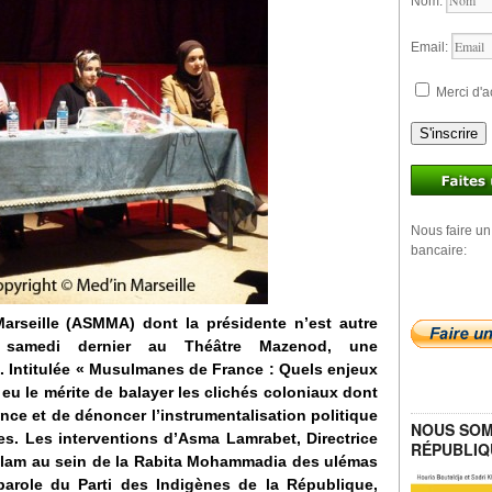
Nom:
Email:
Merci d'a
S'inscrire
Nous faire un
bancaire:
rseille (ASMMA) dont la présidente n’est autre
 samedi dernier au Théâtre Mazenod, une
. Intitulée « Musulmanes de France : Quels enjeux
 eu le mérite de balayer les clichés coloniaux dont
ce et de dénoncer l’instrumentalisation politique
NOUS SOM
s. Les interventions d’Asma Lamrabet, Directrice
RÉPUBLIQ
islam au sein de la Rabita Mohammadia des ulémas
parole du Parti des Indigènes de la République,