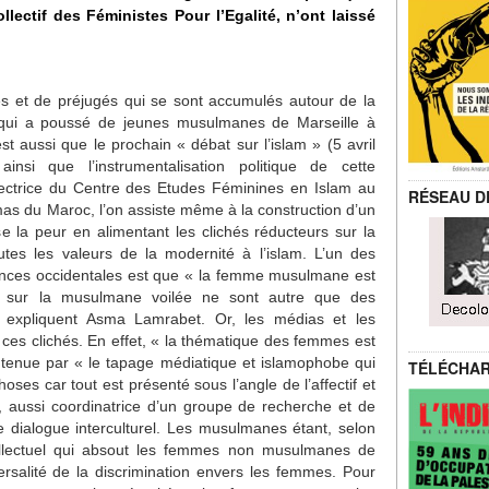
ectif des Féministes Pour l’Egalité, n’ont laissé
es et de préjugés qui se sont accumulés autour de la
ui a poussé de jeunes musulmanes de Marseille à
t aussi que le prochain « débat sur l’islam » (5 avril
insi que l’instrumentalisation politique de cette
ectrice du Centre des Etudes Féminines en Islam au
RÉSEAU D
s du Maroc, l’on assiste même à la construction d’un
e la peur en alimentant les clichés réducteurs sur la
s les valeurs de la modernité à l’islam. L’un des
ences occidentales est que « la femme musulmane est
rs sur la musulmane voilée ne sont autre que des
te expliquent Asma Lamrabet. Or, les médias et les
 ces clichés. En effet, « la thématique des femmes est
ntenue par « le tapage médiatique et islamophobe qui
TÉLÉCHA
oses car tout est présenté sous l’angle de l’affectif et
aussi coordinatrice d’un groupe de recherche et de
 dialogue interculturel. Les musulmanes étant, selon
tellectuel qui absout les femmes non musulmanes de
versalité de la discrimination envers les femmes. Pour