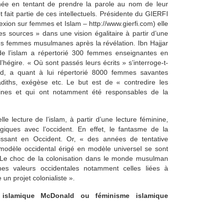
inée en tentant de prendre la parole au nom de leur
fait partie de ces intellectuels. Présidente du GIERFI
lexion sur femmes et Islam – http://www.gierfi.com) elle
des sources » dans une vision égalitaire à partir d’une
les femmes musulmanes après la révélation. Ibn Hajjar
de l’islam a répertorié 300 femmes enseignantes en
hégire. « Où sont passés leurs écrits » s’interroge-t-
rd, a quant à lui répertorié 8000 femmes savantes
hadiths, exégèse etc. Le but est de « contredire les
sculines et qui ont notamment été responsables de la
 lecture de l’islam, à partir d’une lecture féminine,
giques avec l’occident. En effet, le fantasme de la
ssant en Occident. Or, « des années de tentative
odèle occidental érigé en modèle universel se sont
 Le choc de la colonisation dans le monde musulman
ines valeurs occidentales notamment celles liées à
n projet colonialiste ».
 islamique McDonald ou féminisme islamique