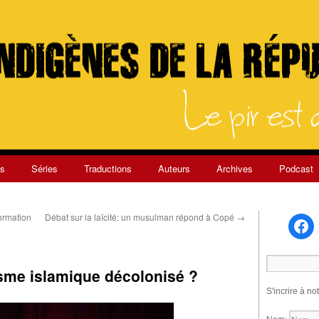
s
Séries
Traductions
Auteurs
Archives
Podcast
ormation
Débat sur la laïcité: un musulman répond à Copé
→
sme islamique décolonisé ?
S'incrire à no