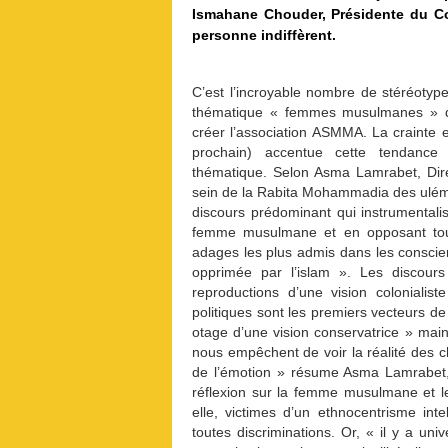
Ismahane Chouder, Présidente du Coll
personne indiffèrent.
C’est l’incroyable nombre de stéréotyp
thématique « femmes musulmanes » q
créer l’association ASMMA. La crainte es
prochain) accentue cette tendance a
thématique. Selon Asma Lamrabet, Dir
sein de la Rabita Mohammadia des uléma
discours prédominant qui instrumentalis
femme musulmane et en opposant toute
adages les plus admis dans les consci
opprimée par l’islam ». Les discou
reproductions d’une vision colonialis
politiques sont les premiers vecteurs de
otage d’une vision conservatrice » mai
nous empêchent de voir la réalité des ch
de l’émotion » résume Asma Lamrabet, 
réflexion sur la femme musulmane et le
elle, victimes d’un ethnocentrisme in
toutes discriminations. Or, « il y a uni