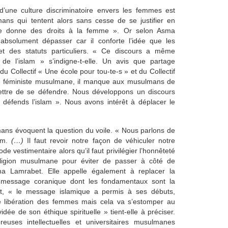
d’une culture discriminatoire envers les femmes est
ns qui tentent alors sans cesse de se justifier en
ane donne des droits à la femme ». Or selon Asma
 absolument dépasser car il conforte l’idée que les
t des statuts particuliers. « Ce discours a même
 de l’islam » s’indigne-t-elle. Un avis que partage
ollectif « Une école pour tou-te-s » et du Collectif
ette féministe musulmane, il manque aux musulmans de
mettre de se défendre. Nous développons un discours
e défends l’islam ». Nous avons intérêt à déplacer le
mans évoquent la question du voile. « Nous parlons de
lam.
(…)
Il faut revoir notre façon de véhiculer notre
e vestimentaire alors qu’il faut privilégier l’honnêteté
religion musulmane pour éviter de passer à côté de
sma Lamrabet. Elle appelle également à replacer la
essage coranique dont les fondamentaux sont la
effet, « le message islamique a permis à ses débuts,
e libération des femmes mais cela va s’estomper au
idée de son éthique spirituelle » tient-elle à préciser.
euses intellectuelles et universitaires musulmanes