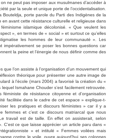
I, on ne peut pas imposer aux musulmanes d’accéder à
été par la seule et unique porte de l’occidentalisation.
Bouteldja, porte parole du Parti des Indigènes de la
e en avant cette résistance culturelle et religieuse dans
n féminisme islamique décolonisé. « Que veulent les
ct », en termes de « social » et surtout ce qu’elles
 stigmatise les hommes de leur communauté ». Les
 impérativement se poser les bonnes questions car
nnent la peine et l’énergie de nous définir comme des
s que l’on assiste à l’organisation d’un mouvement qui
réflexion théorique pour présenter une autre image de
lard à l’école (mars 2004) a favorisé la création du «
ns lequel Ismahane Chouder s’est facilement retrouvée.
féministe de résistance citoyenne et d’organisation
été facilitée dans le cadre de cet espace » explique-t-
iser les pratiques et discours féministes » car il y a
re femmes et c’est ce discours matriarcal que nous
e travail est de taille. En effet on assisterait, selon
. C’est ce que laisse apprécier un article paru dans «
tégrationniste » et intitulé « Femmes voilées mais
agne contre le voile, ouvre aujourd’hui ses colonnes