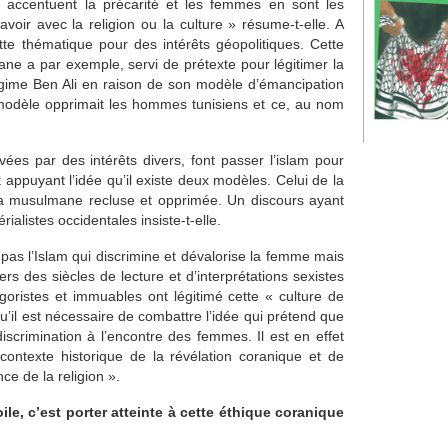
me accentuent la précarité et les femmes en sont les
voir avec la religion ou la culture » résume-t-elle. A
ette thématique pour des intérêts géopolitiques. Cette
ane a par exemple, servi de prétexte pour légitimer la
égime Ben Ali en raison de son modèle d’émancipation
 modèle opprimait les hommes tunisiens et ce, au nom
vées par des intérêts divers, font passer l’islam pour
et appuyant l’idée qu’il existe deux modèles. Celui de la
 la musulmane recluse et opprimée. Un discours ayant
rialistes occidentales insiste-t-elle.
 pas l’Islam qui discrimine et dévalorise la femme mais
ers des siècles de lecture et d’interprétations sexistes
goristes et immuables ont légitimé cette « culture de
 qu’il est nécessaire de combattre l’idée qui prétend que
iscrimination à l’encontre des femmes. Il est en effet
ontexte historique de la révélation coranique et de
ence de la religion ».
ile, c’est porter atteinte à cette éthique coranique