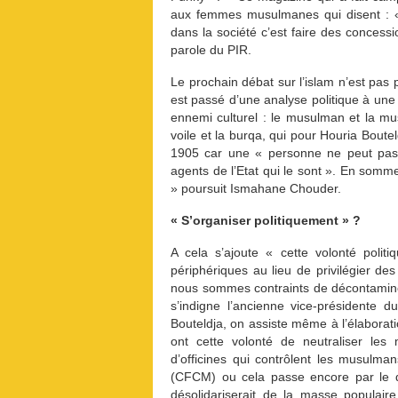
aux femmes musulmanes qui disent : «
dans la société c’est faire des concessi
parole du PIR.
Le prochain débat sur l’islam n’est pa
est passé d’une analyse politique à une 
ennemi culturel : le musulman et la mu
voile et la burqa, qui pour Houria Boutel
1905 car une « personne ne peut pas ê
agents de l’Etat qui le sont ». En somme,
» poursuit Ismahane Chouder.
« S’organiser politiquement » ?
A cela s’ajoute « cette volonté poli
périphériques au lieu de privilégier de
nous sommes contraints de décontaminer le
s’indigne l’ancienne vice-présidente du
Bouteldja, on assiste même à l’élaboratio
ont cette volonté de neutraliser les
d’officines qui contrôlent les musulm
(CFCM) ou cela passe encore par le 
désolidariserait de la masse populair