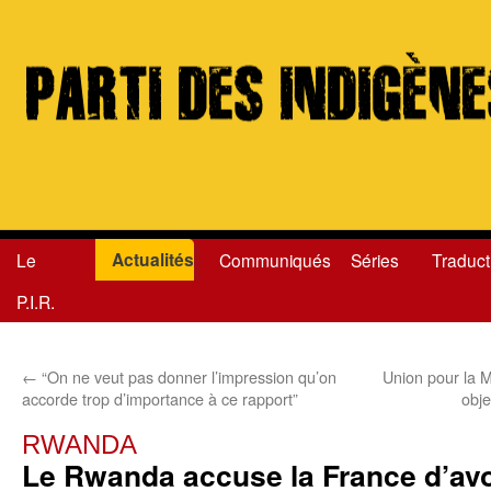
Actualités
Le
Communiqués
Séries
Traduct
Aller
P.I.R.
au
contenu
←
“On ne veut pas donner l’impression qu’on
Union pour la 
accorde trop d’importance à ce rapport”
obje
RWANDA
Le Rwanda accuse la France d’avoi