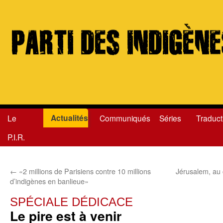
Actualités
Le
Communiqués
Séries
Traduct
Aller
P.I.R.
au
contenu
←
«2 millions de Parisiens contre 10 millions
Jérusalem, au 
d’indigènes en banlieue»
SPÉCIALE DÉDICACE
Le pire est à venir