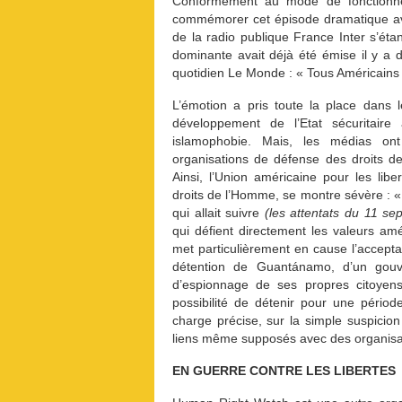
Conformément au mode de fonctionn
commémorer cet épisode dramatique ave
de la radio publique France Inter s’ét
dominante avait déjà été émise il y a 
quotidien Le Monde : « Tous Américains 
L’émotion a pris toute la place dans 
développement de l’Etat sécuritaire
islamophobie. Mais, les médias on
organisations de défense des droits d
Ainsi, l’Union américaine pour les libe
droits de l’Homme, se montre sévère : 
qui allait suivre
(les attentats du 11 se
qui défient directement les valeurs am
met particulièrement en cause l’accepta
détention de Guantánamo, d’un gouve
d’espionnage de ses propres citoyens
possibilité de détenir pour une pério
charge précise, sur la simple suspicion 
liens même supposés avec des organisati
EN GUERRE CONTRE LES LIBERTES