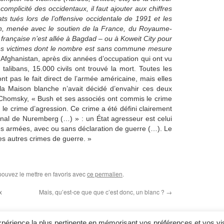
mplicité des occidentaux, il faut ajouter aux chiffres
s tués lors de l’offensive occidentale de 1991 et les
ran, menée avec le soutien de la France, du Royaume-
française n’est allée à Bagdad – ou à Koweit City pour
es victimes dont le nombre est sans commune mesure
 Afghanistan, après dix années d’occupation qui ont vu
talibans, 15.000 civils ont trouvé la mort. Toutes les
nt pas le fait direct de l’armée américaine, mais elles
 la Maison blanche n’avait décidé d’envahir ces deux
 Chomsky, « Bush et ses associés ont commis le crime
 le crime d’agression. Ce crime a été défini clairement
unal de Nuremberg (…) » : un État agresseur est celui
es armées, avec ou sans déclaration de guerre (…). Le
es autres crimes de guerre. »
pouvez le mettre en favoris avec
ce permalien
.
x
Mais, qu’est-ce que que c’est donc, un blanc ?
→
expérience la plus pertinente en mémorisant vos préférences et vos vi