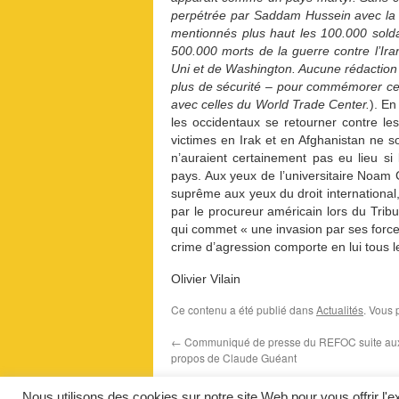
perpétrée par Saddam Hussein avec la co
mentionnés plus haut les 100.000 soldat
500.000 morts de la guerre contre l’I
Uni et de Washington. Aucune rédaction 
plus de sécurité – pour commémorer c
avec celles du World Trade Center.
). En
les occidentaux se retourner contre les 
victimes en Irak et en Afghanistan ne so
n’auraient certainement pas eu lieu si
pays. Aux yeux de l’universitaire Noam
suprême aux yeux du droit international,
par le procureur américain lors du Trib
qui commet « une invasion par ses forc
crime d’agression comporte en lui tous l
Olivier Vilain
Ce contenu a été publié dans
Actualités
. Vous 
←
Communiqué de presse du REFOC suite au
propos de Claude Guéant
Nous utilisons des cookies sur notre site Web pour vous offrir l'