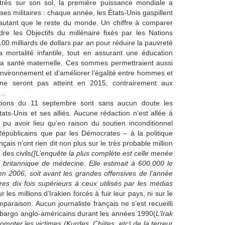
étrés sur son sol, la première puissance mondiale a
s militaires : chaque année, les États-Unis gaspillent
 autant que le reste du monde. Un chiffre à comparer
re les Objectifs du millénaire fixés par les Nations
 100 milliards de dollars par an pour réduire la pauvreté
 mortalité infantile, tout en assurant une éducation
e la santé maternelle. Ces sommes permettraient aussi
’environnement et d’améliorer l’égalité entre hommes et
 ne seront pas atteint en 2015, contrairement aux
t…
ions du 11 septembre sont sans aucun doute les
ts-Unis et ses alliés. Aucune rédaction n’est allée à
pu avoir lieu qu’en raison du soutien inconditionnel
épublicains que par les Démocrates – à la politique
ais n’ont rien dit non plus sur le très probable million
des civils
([L’enquête la plus complète est celle menée
 britannique de médecine. Elle estimait à 600.000 le
en 2006, soit avant les grandes offensives de l’année
res dix fois supérieurs à ceux utilisés par les médias
sur les millions d’Irakien forcés à fuir leur pays, ni sur le
mparaison. Aucun journaliste français ne s’est recueilli
mbargo anglo-américains durant les années 1990(
L’Irak
pter les victimes (Kurdes, Chiites, etc) de la terreur