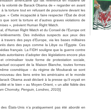
isation américaine qui fait référence en matière de
re la volonté de Barack Obama de « regarder en avant
n à la torture tout en refusant de poursuivre devant les
que. « Cette incapacité à faire respecter l’État de droit
ts que sont la torture et d’autres graves violations de
rmises », prévient Human Right Watch.
nal, d’Human Right Watch et du Conseil de l’Europe ont
d’enlèvements. Des individus suspects aux yeux des
 à travers des pays d’Europe, via les bases militaires
rturés dans des pays comme la Libye ou l’Égypte. Ces
édias français. La FIDH souligne que la guerre contre
ts autoritaires d’adopter des législations encore plus
t criminaliser toute forme de protestation sociale,
ctuel occupant de la Maison Blanche, toutes formes
 – même cosmétique – du régime de Moubarak se sont
renouveau des liens entre les américains et le monde
Barack Obama avait déclaré à la presse qu’il voyait en
lité et le bien » au Moyen-Orient, « un allié fidèle des
am Chomsky, Penguin, Londres, 2010)
]
e des États-Unis n’a pratiquement pas été abordé en