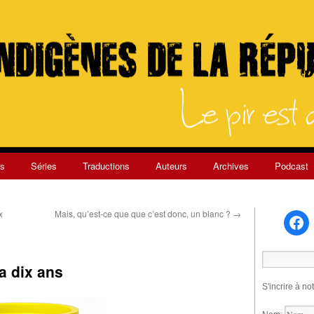
s
Séries
Traductions
Auteurs
Archives
Podcast
x
Mais, qu’est-ce que que c’est donc, un blanc ?
→
a dix ans
S'incrire à no