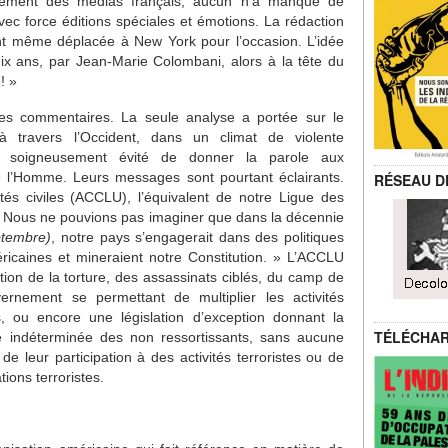
ement des médias français, aucun n’a manqué de
c force éditions spéciales et émotions. La rédaction
ant même déplacée à New York pour l’occasion. L’idée
dix ans, par Jean-Marie Colombani, alors à la tête du
! »
les commentaires. La seule analyse a portée sur le
 à travers l’Occident, dans un climat de violente
t soigneusement évité de donner la parole aux
e l’Homme. Leurs messages sont pourtant éclairants.
RÉSEAU D
rtés civiles (ACCLU), l’équivalent de notre Ligue des
« Nous ne pouvions pas imaginer que dans la décennie
ptembre)
, notre pays s’engagerait dans des politiques
éricaines et mineraient notre Constitution. » L’ACCLU
tion de la torture, des assassinats ciblés, du camp de
rnement se permettant de multiplier les activités
, ou encore une législation d’exception donnant la
TÉLÉCHA
de indéterminée des non ressortissants, sans aucune
de leur participation à des activités terroristes ou de
ons terroristes.