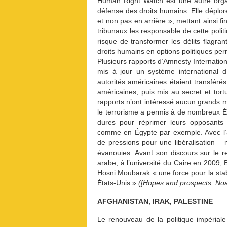
Human Right Watch est une autre organ
défense des droits humains. Elle déplo
et non pas en arrière », mettant ainsi fi
tribunaux les responsable de cette politi
risque de transformer les délits flagran
droits humains en options politiques pe
Plusieurs rapports d’Amnesty Internatio
mis à jour un système international 
autorités américaines étaient transférés
américaines, puis mis au secret et to
rapports n’ont intéressé aucun grands m
le terrorisme a permis à de nombreux Éta
dures pour réprimer leurs opposants e
comme en Égypte par exemple. Avec l’a
de pressions pour une libéralisation
évanouies. Avant son discours sur le 
arabe, à l’université du Caire en 2009, 
Hosni Moubarak « une force pour la stabi
États-Unis ».
([Hopes and prospects, No
AFGHANISTAN, IRAK, PALESTINE
Le renouveau de la politique impérial