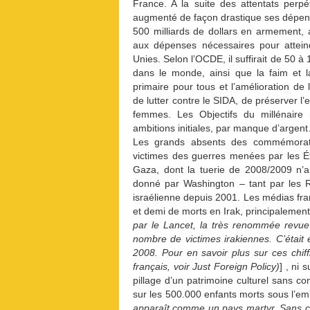
France. A la suite des attentats perp
augmenté de façon drastique ses dépense
500 milliards de dollars en armement,
aux dépenses nécessaires pour atteind
Unies. Selon l’OCDE, il suffirait de 50 à
dans le monde, ainsi que la faim et la
primaire pour tous et l’amélioration d
de lutter contre le SIDA, de préserver l
femmes. Les Objectifs du millénaire
ambitions initiales, par manque d’argen
Les grands absents des commémorat
victimes des guerres menées par les Éta
Gaza, dont la tuerie de 2008/2009 n’a 
donné par Washington – tant par les R
israélienne depuis 2001. Les médias franç
et demi de morts en Irak, principalement 
par le Lancet, la très renommée revue
nombre de victimes irakiennes. C’était 
2008. Pour en savoir plus sur ces chiff
français, voir Just Foreign Policy)
] , ni 
pillage d’un patrimoine culturel sans co
sur les 500.000 enfants morts sous l’e
apparaît comme un pays martyr. Sans com