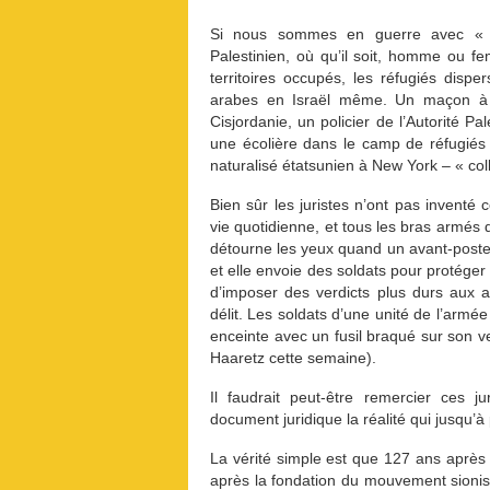
Si nous sommes en guerre avec « le
Palestinien, où qu’il soit, homme ou f
territoires occupés, les réfugiés disp
arabes en Israël même. Un maçon à 
Cisjordanie, un policier de l’Autorité 
une écolière dans le camp de réfugié
naturalisé étatsunien à New York – « colle
Bien sûr les juristes n’ont pas inventé 
vie quotidienne, et tous les bras armés
détourne les yeux quand un avant-poste « 
et elle envoie des soldats pour protége
d’imposer des verdicts plus durs aux 
délit. Les soldats d’une unité de l’ar
enceinte avec un fusil braqué sur son v
Haaretz cette semaine).
Il faudrait peut-être remercier ces 
document juridique la réalité qui jusqu’à
La vérité simple est que 127 ans après
après la fondation du mouvement sioniste