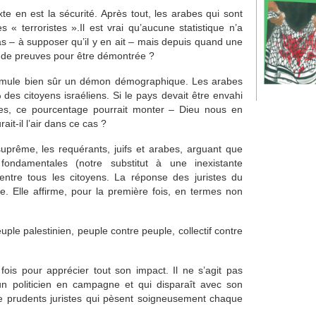
e en est la sécurité. Après tout, les arabes qui sont
s « terroristes ».Il est vrai qu’aucune statistique n’a
as – à supposer qu’il y en ait – mais depuis quand une
in de preuves pour être démontrée ?
ssimule bien sûr un démon démographique. Les arabes
es citoyens israéliens. Si le pays devait être envahi
bes, ce pourcentage pourrait monter – Dieu nous en
ait-il l’air dans ce cas ?
uprême, les requérants, juifs et arabes, arguant que
fondamentales (notre substitut à une inexistante
é entre tous les citoyens. La réponse des juristes du
e. Elle affirme, pour la première fois, en termes non
euple palestinien, peuple contre peuple, collectif contre
s fois pour apprécier tout son impact. Il ne s’agit pas
n politicien en campagne et qui disparaît avec son
de prudents juristes qui pèsent soigneusement chaque