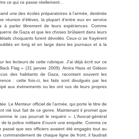
ntre ce qui ce passe réellement…
quand une des écoles préparatoires à l’armée, destinée
ne réunion d’élèves, la plupart d’entre eux en service
gea à parler librement de leurs expériences. Comme
guerre de Gaza et que les choses brûlaient dans leurs
étails choquants furent dévoilés. Ceux-ci se frayèrent
ubliés en long et en large dans les journaux et à la
r les lecteurs de cette rubrique. J’ai déjà écrit sur ce
Black Flag » (31 janvier 2009). Amira Hass et Gideon
écus des habitants de Gaza, racontant souvent les
ence : cette fois-ci, les faits sont divulgués par les
cipé aux événements ou les ont vus de leurs propres
e. Le Menteur officiel de l’armée, qui porte le titre de
nt nié tout fait de ce genre. Maintenant il promet que
comme le cas pourrait le requérir ». L’Avocat-général
r de la police militaire d’ouvrir une enquête. Comme ce
 passé que ses officiers avaient été engagés tout au
e commandement de chaque ligne de front, il faudrait