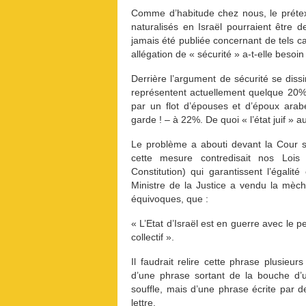
Comme d’habitude chez nous, le prétext
naturalisés en Israël pourraient être de
jamais été publiée concernant de tels c
allégation de « sécurité » a-t-elle beso
Derrière l’argument de sécurité se di
représentent actuellement quelque 20% d
par un flot d’épouses et d’époux ara
garde ! – à 22%. De quoi « l’état juif » aur
Le problème a abouti devant la Cour s
cette mesure contredisait nos Lois 
Constitution) qui garantissent l’égalit
Ministre de la Justice a vendu la mèch
équivoques, que :
« L’Etat d’Israël est en guerre avec le p
collectif ».
Il faudrait relire cette phrase plusieur
d’une phrase sortant de la bouche d’u
souffle, mais d’une phrase écrite par 
lettre.