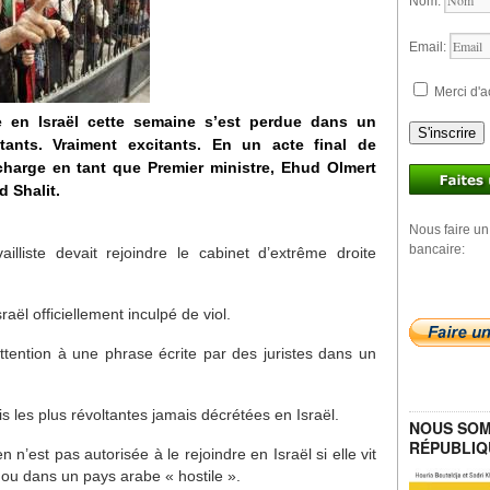
Nom:
Email:
Merci d'a
e en Israël cette semaine s’est perdue dans un
S'inscrire
tants. Vraiment excitants. En un acte final de
 charge en tant que Premier ministre, Ehud Olmert
d Shalit.
Nous faire un
bancaire:
illiste devait rejoindre le cabinet d’extrême droite
raël officiellement inculpé de viol.
attention à une phrase écrite par des juristes dans un
is les plus révoltantes jamais décrétées en Israël.
NOUS SOM
RÉPUBLIQ
n n’est pas autorisée à le rejoindre en Israël si elle vit
s ou dans un pays arabe « hostile ».