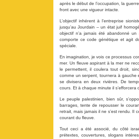
après le début de l’occupation, la guerre
front avec une vigueur intacte.
L’objectif inhérent à l’entreprise sion
jusqu’au Jourdain – un état juif homogèn
objectif n’a jamais été abandonné un s
comporte ce code génétique et agit do
spéciale.
En imagination, je vois ce processus co
mer. Un fleuve aspirant à la mer ne recon
le permettent, il coulera tout droit, si
comme un serpent, tournera à gauche et 
se divisera en deux rivières. De tem
cours. Et à chaque minute il s’efforcera 
Le peuple palestinien, bien sûr, s’op
barrages, tente de repousser le courant
retrait, mais jamais il ne s’est rendu. 
courant du fleuve.
Tout ceci a été associé, du côté isra
prétextes, couvertures, slogans intér