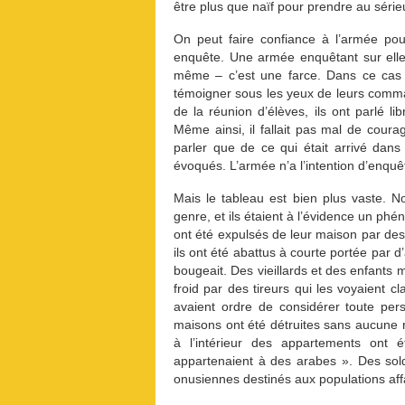
être plus que naïf pour prendre au série
On peut faire confiance à l’armée pou
enquête. Une armée enquêtant sur elle
même – c’est une farce. Dans ce cas c
témoigner sous les yeux de leurs comm
de la réunion d’élèves, ils ont parlé l
Même ainsi, il fallait pas mal de cour
parler que de ce qui était arrivé dan
évoqués. L’armée n’a l’intention d’enquê
Mais le tableau est bien plus vaste.
genre, et ils étaient à l’évidence un 
ont été expulsés de leur maison par des 
ils ont été abattus à courte portée par d’
bougeait. Des vieillards et des enfants 
froid par des tireurs qui les voyaient cl
avaient ordre de considérer toute p
maisons ont été détruites sans aucune r
à l’intérieur des appartements ont ét
appartenaient à des arabes ». Des sol
onusiennes destinés aux populations affa