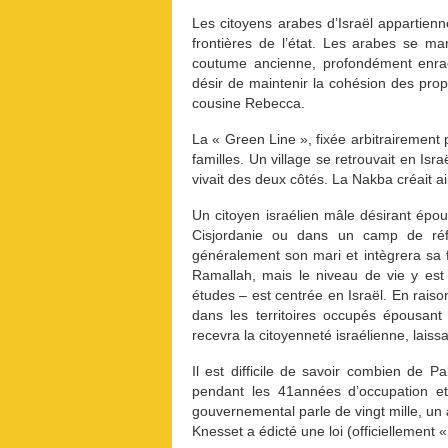
Les citoyens arabes d’Israël appartien
frontières de l’état. Les arabes se m
coutume ancienne, profondément enrac
désir de maintenir la cohésion des propr
cousine Rebecca.
La « Green Line », fixée arbitrairement
familles. Un village se retrouvait en Israë
vivait des deux côtés. La Nakba créait a
Un citoyen israélien mâle désirant ép
Cisjordanie ou dans un camp de réf
généralement son mari et intègrera sa fa
Ramallah, mais le niveau de vie y est 
études – est centrée en Israël. En rais
dans les territoires occupés épousant
recevra la citoyenneté israélienne, laissa
Il est difficile de savoir combien de 
pendant les 41années d’occupation et
gouvernemental parle de vingt mille, un 
Knesset a édicté une loi (officiellemen