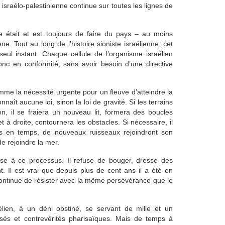
 israélo-palestinienne continue sur toutes les lignes de
iste était et est toujours de faire du pays – au moins
e. Tout au long de l’histoire sioniste israélienne, cet
eul instant. Chaque cellule de l’organisme israélien
nc en conformité, sans avoir besoin d’une directive
mme la nécessité urgente pour un fleuve d’atteindre la
naît aucune loi, sinon la loi de gravité. Si les terrains
non, il se fraiera un nouveau lit, formera des boucles
à droite, contournera les obstacles. Si nécessaire, il
ps en temps, de nouveaux ruisseaux rejoindront son
de rejoindre la mer.
pose à ce processus. Il refuse de bouger, dresse des
. Il est vrai que depuis plus de cent ans il a été en
Il continue de résister avec la même persévérance que le
élien, à un déni obstiné, se servant de mille et un
essés et contrevérités pharisaïques. Mais de temps à