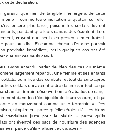
ux cette déclaration.
r garantir que rien de tangible n’émergera de cette
-même – comme toute institution enquêtant sur elle-
’est encore plus farce, puisque les soldats devront
andants, pendant que leurs camarades écoutent. Lors
ibrement, croyant que seuls les présents entendraient.
age pour tout dire. Et comme chacun d’eux ne pouvait
s sa proximité immédiate, seuls quelques cas ont été
ter que sur ces seuls cas-là.
 Nous avons entendu parler de bien des cas du même
phénomène largement répandu. Une femme et ses enfants
soldats, au milieu des combats, et tout de suite après
autres soldats qui avaient ordre de tirer sur tout ce qui
marchant en terrain découvert ont été abattus de sang-
airement dans les téléobjectifs de leurs viseurs, et qui
ersonne en mouvement comme un « terroriste ». Des
aison, simplement parce qu’elles étaient là. Les biens
é vandalisés juste pour le plaisir, « parce qu’ils
dats ont éventré des sacs de nourriture des agences
mées, parce qu’ils « allaient aux arabes ».