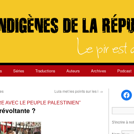
s
Séries
Traductions
Auteurs
Archives
Podcast
des
Lula met les points sur les i
→
RE AVEC LE PEUPLE PALESTINIEN"
 révoltante ?
S'incrire à no