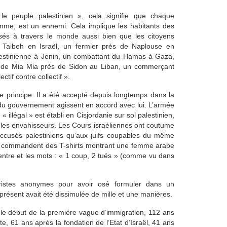
 peuple palestinien », cela signifie que chaque
emme, est un ennemi. Cela implique les habitants des
ersés à travers le monde aussi bien que les citoyens
Taibeh en Israël, un fermier près de Naplouse en
Palestinienne à Jenin, un combattant du Hamas à Gaza,
s de Mia Mia près de Sidon au Liban, un commerçant
ctif contre collectif ».
ce principe. Il a été accepté depuis longtemps dans la
 du gouvernement agissent en accord avec lui. L’armée
illégal » est établi en Cisjordanie sur sol palestinien,
r les envahisseurs. Les Cours israéliennes ont coutume
accusés palestiniens qu’aux juifs coupables du même
mée commandent des T-shirts montrant une femme arabe
entre et les mots : « 1 coup, 2 tués » (comme vu dans
juristes anonymes pour avoir osé formuler dans un
 présent avait été dissimulée de mille et une manières.
 le début de la première vague d’immigration, 112 ans
, 61 ans après la fondation de l’Etat d’Israël, 41 ans