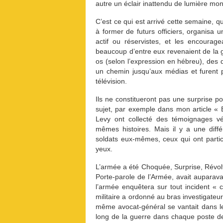
autre un éclair inattendu de lumière mo
C’est ce qui est arrivé cette semaine, 
à former de futurs officiers, organisa u
actif ou réservistes, et les encoura
beaucoup d’entre eux revenaient de la 
os (selon l’expression en hébreu), des d
un chemin jusqu’aux médias et furent p
télévision.
Ils ne constitueront pas une surprise pou
sujet, par exemple dans mon article « 
Levy ont collecté des témoignages v
mêmes histoires. Mais il y a une différ
soldats eux-mêmes, ceux qui ont parti
yeux.
L’armée a été Choquée, Surprise, Révolté
Porte-parole de l’Armée, avait auparava
l’armée enquêtera sur tout incident « 
militaire a ordonné au bras investigateu
même avocat-général se vantait dans le
long de la guerre dans chaque poste d