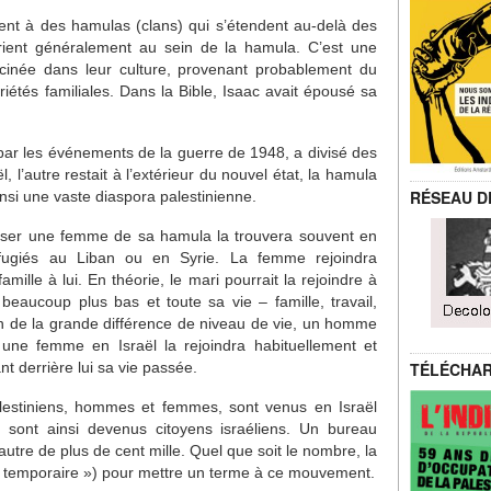
nent à des hamulas (clans) qui s’étendent au-delà des
arient généralement au sein de la hamula. C’est une
inée dans leur culture, provenant probablement du
iétés familiales. Dans la Bible, Isaac avait épousé sa
 par les événements de la guerre de 1948, a divisé des
l, l’autre restait à l’extérieur du nouvel état, la hamula
RÉSEAU D
insi une vaste diaspora palestinienne.
ouser une femme de sa hamula la trouvera souvent en
ugiés au Liban ou en Syrie. La femme rejoindra
mille à lui. En théorie, le mari pourrait la rejoindre à
beaucoup plus bas et toute sa vie – famille, travail,
on de la grande différence de niveau de vie, un homme
 une femme en Israël la rejoindra habituellement et
nt derrière lui sa vie passée.
TÉLÉCHA
Palestiniens, hommes et femmes, sont venus en Israël
 sont ainsi devenus citoyens israéliens. Un bureau
autre de plus de cent mille. Quel que soit le nombre, la
t « temporaire ») pour mettre un terme à ce mouvement.