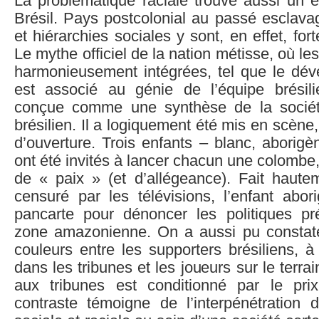
La problématique raciale trouve aussi un é
Brésil. Pays postcolonial au passé esclavagi
et hiérarchies sociales y sont, en effet, for
Le mythe officiel de la nation métisse, où le
harmonieusement intégrées, tel que le déve
est associé au génie de l’équipe brésili
conçue comme une synthèse de la socié
brésilien. Il a logiquement été mis en scène
d’ouverture. Trois enfants – blanc, aborigè
ont été invités à lancer chacun une colom
de « paix » (et d’allégeance). Fait hauteme
censuré par les télévisions, l’enfant abor
pancarte pour dénoncer les politiques pr
zone amazonienne. On a aussi pu constate
couleurs entre les supporters brésiliens, à
dans les tribunes et les joueurs sur le terra
aux tribunes est conditionné par le pri
contraste témoigne de l’interpénétration de