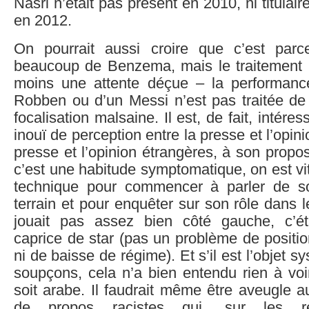
Nasri n’était pas présent en 2010, ni titulai
en 2012.
On pourrait aussi croire que c’est parc
beaucoup de Benzema, mais le traitement 
moins une attente déçue – la performanc
Robben ou d’un Messi n’est pas traitée de 
focalisation malsaine. Il est, de fait, intéres
inouï de perception entre la presse et l’opini
presse et l’opinion étrangères, à son propos
c’est une habitude symptomatique, on est vit
technique pour commencer à parler de so
terrain et pour enquêter sur son rôle dans le
jouait pas assez bien côté gauche, c’ét
caprice de star (pas un problème de positi
ni de baisse de régime). Et s’il est l’objet s
soupçons, cela n’a bien entendu rien à voir 
soit arabe. Il faudrait même être aveugle au
de propos racistes qui, sur les ré