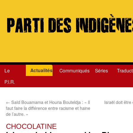
Actualités
Le
Communiqués
Séries
Traduct
Aller
P.I.R.
au
contenu
←
Saïd Bouamama et Houria Bouteldja : « Il
Israël doit êtr
faut faire la différence entre racisme et haine
de l’autre. »
CHOCOLATINE