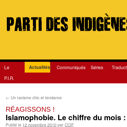
Actualités
Le
Communiqués
Séries
Traduct
Aller
P.I.R.
au
contenu
←
Un racisme chic et tendance
RÉAGISSONS !
Islamophobie. Le chiffre du mois :
Publié le
12 novembre 2010
par
CCIF