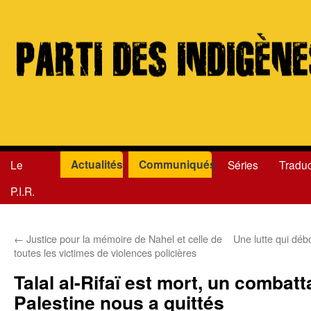
Actualités
Communiqués
Le
Séries
Traduc
Aller
P.I.R.
au
contenu
←
Justice pour la mémoire de Nahel et celle de
Une lutte qui déb
toutes les victimes de violences policières
Talal al-Rifaï est mort, un combatt
Palestine nous a quittés