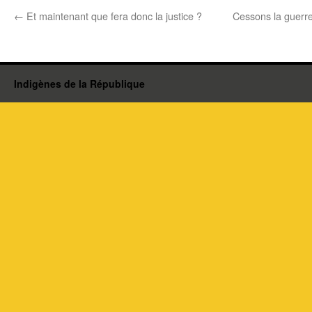
←
Et maintenant que fera donc la justice ?
Cessons la guerre
Indigènes de la République