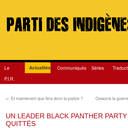
Actualités
Le
Communiqués
Séries
Traduct
Aller
P.I.R.
au
contenu
←
Et maintenant que fera donc la justice ?
Cessons la guerre
UN LEADER BLACK PANTHER PARTY
QUITTÉS