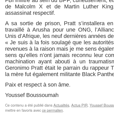
FBI infiltré au sein du BPP, curieusement, é
de Malcolm X et de Martin Luther King,
assassinat respectif.
A sa sortie de prison, Pratt s’installera e
travaillé à Arusha pour une ONG, l’Allianc
Unis d’Afrique, les neuf dernières années de
« Je suis à la fois soulagé que les autorité
revenues à la raison mais je me sens égalem
sens qu’elles n’ont jamais reconnu leur com
machination ayant abouti à un traumati
Geronimo Pratt était le parrain du rappeur
la mère fut également militante Black Panthe
Paix et respect à son âme.
Youssef Boussoumah
Ce contenu a été publié dans
Actualités
,
Actus PIR
,
Youssef Bous
mettre en favoris avec
ce permalien
.