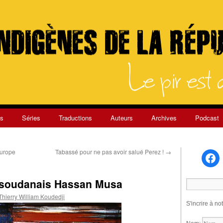
s
Séries
Traductions
Auteurs
Archives
Podcast
Europe
Tabassé pour ne pas avoir salué Perez !
→
re soudanais Hassan Musa
Thierry William Koudedji
S'incrire à no