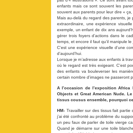
pas d’« illustrations ». Ce sont avant t
enfants mais ce sont souvent les parent
souvent aux parents pour leur dire « ça,
Mais au-delà du regard des parents, je p
extraordinaire, une expérience visuel
exemple, un enfant de dix ans aujourd’h
gérer trois foyers d’actions dans le ca
temps, et encore il faut qu’il manipule le 
C’est une expérience visuelle d’une co
d’aujourd’hui.
Lorsque je m’adresse aux enfants à trave
où le regard est très exigeant. C’est p
des enfants va bouleverser les manièr
certain nombre d’images ne passeront p
A l’occasion de l’exposition Afric
Objects et Great American Nude. Le
tissus cousus ensemble, pourquoi ce
HM-
Travailler sur des tissus fait part
j’ai été confronté au problème du suppor
un peu faux de parler de toile vierge car
Quand je démarre sur une toile blanche