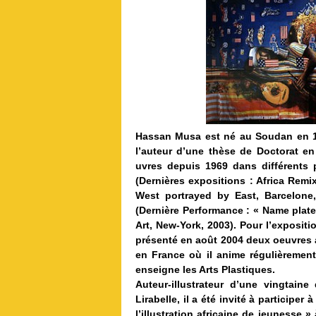
Hassan Musa est né au Soudan en 19
l’auteur d’une thèse de Doctorat en H
uvres depuis 1969 dans différents 
(Dernières expositions : Africa Remi
West portrayed by East, Barcelone,
(Dernière Performance : « Name plat
Art, New-York, 2003). Pour l’expositio
présenté en août 2004 deux oeuvres au
en France où il anime régulièrement d
enseigne les Arts Plastiques.
Auteur-illustrateur d’une vingtain
Lirabelle, il a été invité à participe
l’illustration africaine de jeunesse 