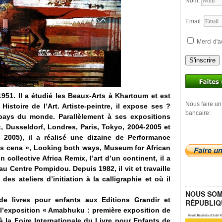
Nom:
Email:
Merci d'a
S'inscrire
51. Il a étudié les Beaux-Arts à Khartoum et est
Nous faire un
istoire de l’Art. Artiste-peintre, il expose ses ?
bancaire:
pays du monde. Parallèlement à ses expositions
x, Dusseldorf, Londres, Paris, Tokyo, 2004-2005 et
 2005), il a réalisé une dizaine de Performance
es cena », Looking both ways, Museum for African
n collective Africa Remix, l’art d’un continent, il a
 Centre Pompidou. Depuis 1982, il vit et travaille
es ateliers d’initiation à la calligraphie et où il
NOUS SOM
e de livres pour enfants aux Editions Grandir et
RÉPUBLIQ
r à l’exposition « Amabhuku : première exposition de
» à la Foire Internationale du Livre pour Enfants de