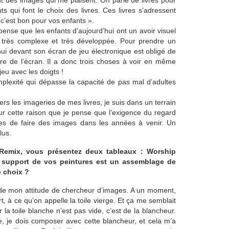
out des images qui me plaisent. On parle de livres pour
s qui font le choix des livres. Ces livres s’adressent
 c’est bon pour vos enfants ».
ense que les enfants d’aujourd’hui ont un avoir visuel
le très complexe et très développée. Pour prendre un
ui devant son écran de jeu électronique est obligé de
dre de l’écran. Il a donc trois choses à voir en même
jeu avec les doigts !
mplexité qui dépasse la capacité de pas mal d’adultes
rs les imageries de mes livres, je suis dans un terrain
our cette raison que je pense que l’exigence du regard
es de faire des images dans les années à venir. Un
lus.
a Remix, vous présentez deux tableaux : Worship
 support de vos peintures est un assemblage de
 choix ?
ie de mon attitude de chercheur d’images. A un moment,
t, à ce qu’on appelle la toile vierge. Et ça me semblait
 la toile blanche n’est pas vide, c’est de la blancheur.
, je dois composer avec cette blancheur, et cela m’a