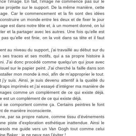
e l’image. En fait, l’image ne commence pas sur le
 se projette sur le support. De la même manière, cette
image. Car le commencement et la fin sont des idées
construire un monde entre les deux et de fixer le jour
mage est dans notre tête et, à un moment donné, on lui
ler et la partager avec les autres. Une fois qu’elle est
pas qu’elle est finie, on la voit dans sa tête et il faut
 au niveau du support, j’ai travaillé au début sur du
e ses traces et ses motifs, qui a sa propre histoire à
 fini. J’ai donc procédé comme quelqu’un qui joue avec
suel sur le papier peint. J’ai cherché la faille dans son
staller mon monde à moi, afin de m’approprier le tout.
 j’y suis. Ainsi, je suis devenu attentif à la qualité du
 draps imprimés et j’ai essayé d’intégrer ma manière de
 images comme un complément de ce qui existe déjà.
est un complément de ce qui existe déjà.
qui se comportent comme ça. Certains peintres le font
nt de manière inconsciente.
ionne, par sa propre nature, comme tissu d’événements
ne piste d’exploration esthétique inattendue. Ainsi le
rnesols me guide vers un Van Gogh tout comme celui
e Baker ; je ne peux pas l’éviter !