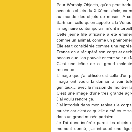
Pour Worship Objects, qu’on peut traduire
avec des objets du XIXème siècle, ça m
au monde des objets de musée. A cett
Bartman, celle qu’on appelle « la Vénus 
l’imaginaire contemporain m’ont interpell
Cette jeune fille africaine a été em
comme un animal, comme un phénomène d
Elle était considérée comme une représe
France on a récupéré son corps et déc
bocaux que l’on pouvait encore voir au 
C’est une icône de ce grand malente
reconnue.
L’image que j’ai utilisée est celle d’un
image ont voulu la donner à voir telle
génitaux… avec la mission de montrer la 
C’est une image d’une très grande agres
J’ai voulu rendre ça.
J’ai introduit dans mon tableau le cor
musée car c’est ce qu’elle a été toute 
dans un grand musée parisien.
Je l’ai donc insérée parmi les objets
moment donné, j’ai introduit une figu