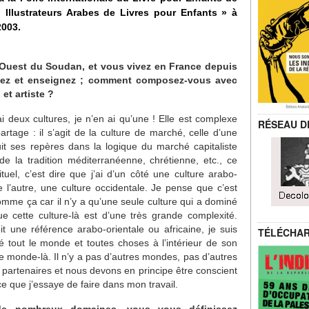
 Illustrateurs Arabes de Livres pour Enfants » à
2003.
l’Ouest du Soudan, et vous vivez en France depuis
ez et enseignez ; comment composez-vous avec
et artiste ?
ai deux cultures, je n’en ai qu’une ! Elle est complexe
RÉSEAU D
tage : il s’agit de la culture de marché, celle d’une
it ses repères dans la logique du marché capitaliste
de la tradition méditerranéenne, chrétienne, etc., ce
tuel, c’est dire que j’ai d’un côté une culture arabo-
 l’autre, une culture occidentale. Je pense que c’est
omme ça car il n’y a qu’une seule culture qui a dominé
ue cette culture-là est d’une très grande complexité.
t une référence arabo-orientale ou africaine, je suis
TÉLÉCHA
ré tout le monde et toutes choses à l’intérieur de son
 ce monde-là. Il n’y a pas d’autres mondes, pas d’autres
partenaires et nous devons en principe être conscient
ce que j’essaye de faire dans mon travail.