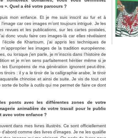
 de nombreux domaines, vous vous définissez
s ». Quel a été votre parcours ?
puis mon enfance. Et je me suis inscrit au fur et à
l’image car ces images m’ont toujours intrigué. Je les
es revues et les publications, sur les cartes postales,
’ai donc voulu faire ces images-là car elles révélaient
 l’école de Khartoum, j’ai appris les techniques de
e m’approprier les images de la tradition européenne.
s, ou lorsque j’en parle, je m’inscris dans l’histoire de
dition et je m’en sens parfaitement héritier même si je
ue les Européens de ma génération ignorent peut-être.
oirs : il y a le tiroir de la calligraphie arabe, le tiroir
’aquarelle chinoise et ainsi de suite. Je vis de tout cet
sorte de boîte à outils qui me permet de faire ce dont
des ponts avec les différentes zones de votre
magerie animalière de votre travail pour le public
nt avec votre enfance ?
vent dans mes livres illustrés. Ce sont officiellement
e d’abord comme des livres d’images. Je ne les qualifie