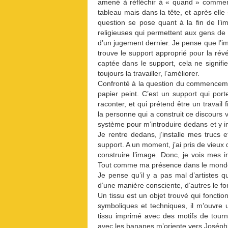
amené à réfléchir à « quand » commenc
tableau mais dans la tête, et après elle
question se pose quant à la fin de l’
religieuses qui permettent aux gens de 
d’un jugement dernier. Je pense que l’i
trouve le support approprié pour la révé
captée dans le support, cela ne signifie 
toujours la travailler, l’améliorer.
Confronté à la question du commencement
papier peint. C’est un support qui port
raconter, et qui prétend être un travail
la personne qui a construit ce discours vi
système pour m’introduire dedans et y in
Je rentre dedans, j’installe mes trucs et
support. A un moment, j’ai pris de vieux
construire l’image. Donc, je vois mes
Tout comme ma présence dans le monde 
Je pense qu’il y a pas mal d’artistes 
d’une manière consciente, d’autres le fo
Un tissu est un objet trouvé qui fonct
symboliques et techniques, il m’ouvre u
tissu imprimé avec des motifs de tou
avec les bananes m’oriente vers Joséphin