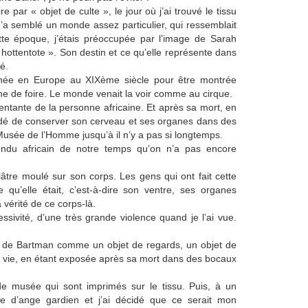
 par « objet de culte », le jour où j’ai trouvé le tissu
’a semblé un monde assez particulier, qui ressemblait
e époque, j’étais préoccupée par l’image de Sarah
hottentote ». Son destin et ce qu’elle représente dans
é.
menée en Europe au XIXème siècle pour être montrée
e foire. Le monde venait la voir comme au cirque.
ntante de la personne africaine. Et après sa mort, en
idé de conserver son cerveau et ses organes dans des
Musée de l’Homme jusqu’à il n’y a pas si longtemps.
ndu africain de notre temps qu’on n’a pas encore
 plâtre moulé sur son corps. Les gens qui ont fait cette
 qu’elle était, c’est-à-dire son ventre, ses organes
vérité de ce corps-là.
sivité, d’une très grande violence quand je l’ai vue.
ps de Bartman comme un objet de regards, un objet de
sa vie, en étant exposée après sa mort dans des bocaux
 de musée qui sont imprimés sur le tissu. Puis, à un
re d’ange gardien et j’ai décidé que ce serait mon