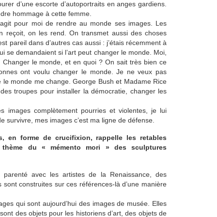
ntourer d’une escorte d’autoportraits en anges gardiens.
endre hommage à cette femme.
s’agit pour moi de rendre au monde ses images. Les
 reçoit, on les rend. On transmet aussi des choses
est pareil dans d’autres cas aussi : j’étais récemment à
ui se demandaient si l’art peut changer le monde. Moi,
! Changer le monde, et en quoi ? On sait très bien ce
onnes ont voulu changer le monde. Je ne veux pas
ue le monde me change. George Bush et Madame Rice
des troupes pour installer la démocratie, changer les
 images complètement pourries et violentes, je lui
de survivre, mes images c’est ma ligne de défense.
 en forme de crucifixion, rappelle les retables
le thème du « mémento mori » des sculptures
arenté avec les artistes de la Renaissance, des
sont construites sur ces références-là d’une manière
mages qui sont aujourd’hui des images de musée. Elles
sont des objets pour les historiens d’art, des objets de