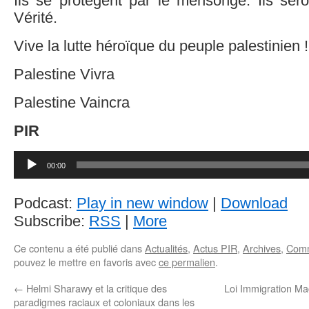
Ils se protègent par le mensonge. Ils sero
Vérité.
Vive la lutte héroïque du peuple palestinien !
Palestine Vivra
Palestine Vaincra
PIR
Lecteur
audio
00:00
Podcast:
Play in new window
|
Download
Subscribe:
RSS
|
More
Ce contenu a été publié dans
Actualités
,
Actus PIR
,
Archives
,
Com
pouvez le mettre en favoris avec
ce permalien
.
←
Helmi Sharawy et la critique des
Loi Immigration Ma
paradigmes raciaux et coloniaux dans les