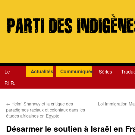
Actualités
Communiqués
Le
Séries
Traduc
Aller
P.I.R.
au
contenu
←
Helmi Sharawy et la critique des
Loi Immigration Ma
paradigmes raciaux et coloniaux dans les
études africaines en Egypte
Désarmer le soutien à Israël en Fr