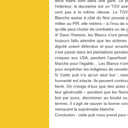
deux trains sont dans une gare. Le 
l’intérieur, le deuxième est un TGV av
vont pas à la même vitesse. Le TGV a
Blanche assise à côté du Noir pouvait pa
militer au PIR, elle restera – à l’insu d
qu’elle peut choisir de combattre ou de 
4/ Dans l’histoire, les Blancs n’ont jam
toujours fallu attendre que les victimes
dignité soient défendus et pour arrache
s’est passé dans les plantations pendan
civiques aux USA, pendant l’apartheid
Marche pour l’égalité… Les Blancs n’ont f
pour empêcher les indigènes de remettre
5/ Cette pub n’a qu’un seul but : ras
humanité est intacte. Ils peuvent contin
fierté. On n’exige d’eux que des actes 
leur générosité – pendant que les Noir
fois par jours, discriminer au boulot o
termes, il s’agit de sauver la bonne cons
menacent la suprématie blanche.
Conclusion : cette pub nous prend pour 