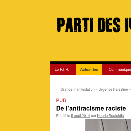
Le P.I.R.
Actualités
Communiqué
Aller
au
←
Grande manifestation « Urgence Palestine »
contenu
PUB
De l’antiracisme raciste
Publié le
5 août 2014
par
Houria Bouteldja