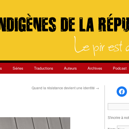
s
Séries
Traductions
Auteurs
Archives
Podcast
Quand la résistance devient une identité
→
S'incrire à no