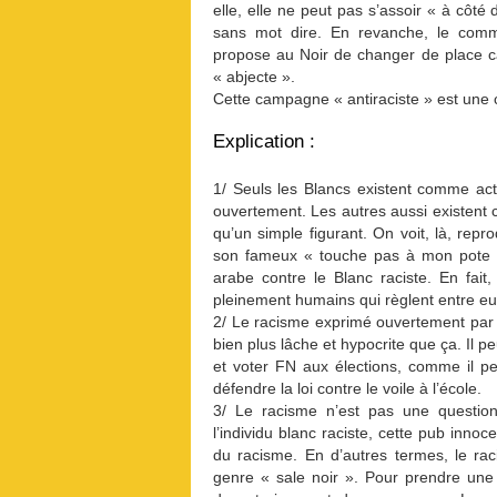
elle, elle ne peut pas s’assoir « à côté d
sans mot dire. En revanche, le comma
propose au Noir de changer de place c
« abjecte ».
Cette campagne « antiraciste » est une
Explication :
1/ Seuls les Blancs existent comme acte
ouvertement. Les autres aussi existent c
qu’un simple figurant. On voit, là, rep
son fameux « touche pas à mon pote ».
arabe contre le Blanc raciste. En fait,
pleinement humains qui règlent entre eux
2/ Le racisme exprimé ouvertement par c
bien plus lâche et hypocrite que ça. Il p
et voter FN aux élections, comme il p
défendre la loi contre le voile à l’école.
3/ Le racisme n’est pas une question 
l’individu blanc raciste, cette pub inno
du racisme. En d’autres termes, le rac
genre « sale noir ». Pour prendre une 