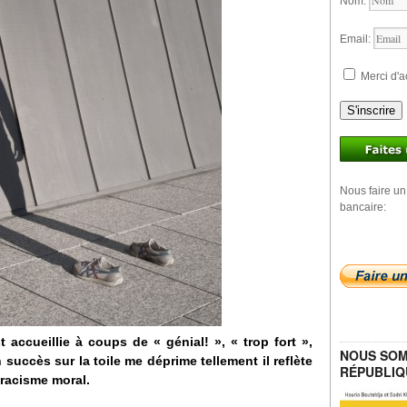
Nom:
Email:
Merci d'a
S'inscrire
Nous faire un
bancaire:
t accueillie à coups de « génial! », « trop fort »,
NOUS SOM
n succès sur la toile me déprime tellement il reflète
RÉPUBLIQ
iracisme moral.