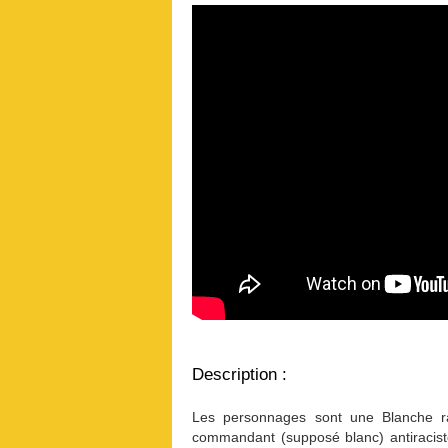
Description :
Les personnages sont une Blanche rac
commandant (supposé blanc) antiracist