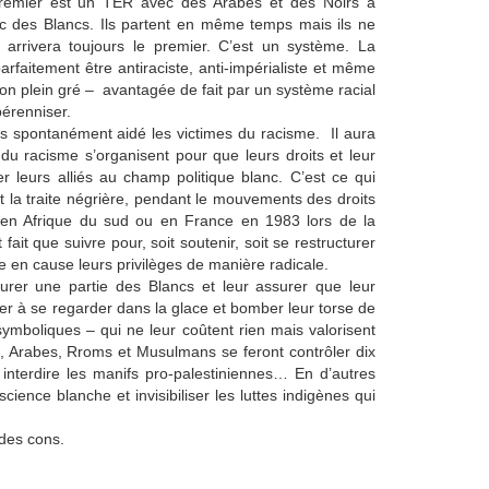
premier est un TER avec des Arabes et des Noirs à
ec des Blancs. Ils partent en même temps mais ils ne
rrivera toujours le premier. C’est un système. La
rfaitement être antiraciste, anti-impérialiste et même
e son plein gré – avantagée de fait par un système racial
pérenniser.
ais spontanément aidé les victimes du racisme. Il aura
 du racisme s’organisent pour que leurs droits et leur
r leurs alliés au champ politique blanc. C’est ce qui
t la traite négrière, pendant le mouvements des droits
 en Afrique du sud ou en France en 1983 lors de la
ait que suivre pour, soit soutenir, soit se restructurer
 en cause leurs privilèges de manière radicale.
surer une partie des Blancs et leur assurer que leur
uer à se regarder dans la glace et bomber leur torse de
symboliques – qui ne leur coûtent rien mais valorisent
s, Arabes, Rroms et Musulmans se feront contrôler dix
u interdire les manifs pro-palestiniennes… En d’autres
cience blanche et invisibiliser les luttes indigènes qui
des cons.