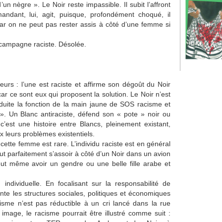
’un nègre ». Le Noir reste impassible. Il subit l’affront
ndant, lui, agit, puisque, profondément choqué, il
ar on ne peut pas rester assis à côté d’une femme si
 campagne raciste. Désolée.
urs : l’une est raciste et affirme son dégoût du Noir
ar ce sont eux qui proposent la solution. Le Noir n’est
roduite la fonction de la main jaune de SOS racisme et
 Un Blanc antiraciste, défend son « pote » noir ou
 c’est une histoire entre Blancs, pleinement existant,
 leurs problèmes existentiels.
ette femme est rare. L’individu raciste est en général
eut parfaitement s’assoir à côté d’un Noir dans un avion
eut même avoir un gendre ou une belle fille arabe et
individuelle. En focalisant sur la responsabilité de
cente les structures sociales, politiques et économiques
isme n’est pas réductible à un cri lancé dans la rue
image, le racisme pourrait être illustré comme suit :