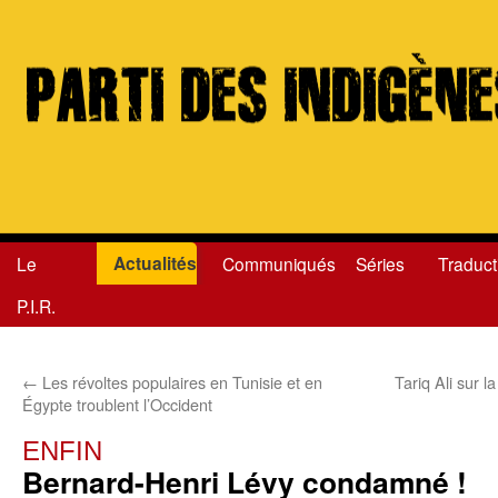
Actualités
Le
Communiqués
Séries
Traduct
Aller
P.I.R.
au
contenu
←
Les révoltes populaires en Tunisie et en
Tariq Ali sur l
Égypte troublent l’Occident
ENFIN
Bernard-Henri Lévy condamné !