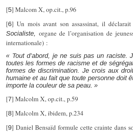
[
] Malcom X, op.cit., p.96
5
[
] Un mois avant son assassinat, il déclarai
6
organe de l’organisation de jeun
Socialiste,
internationale) :
« Tout d’abord, je ne suis pas un raciste.
toutes les formes de racisme et de ségrégat
formes de discrimination. Je crois aux dro
humaine et au fait que toute personne doit ê
importe la couleur de sa peau. »
[
] Malcolm X, op.cit., p.59
7
[
] Malcolm X, ibidem, p.234
8
[
] Daniel Bensaïd formule cette crainte dans s
9