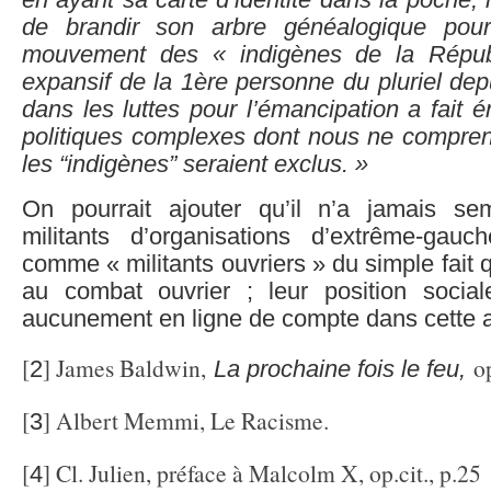
en ayant sa carte d’identité dans la poche, 
de brandir son arbre généalogique pour
mouvement des « indigènes de la Répub
expansif de la 1ère personne du pluriel de
dans les luttes pour l’émancipation a fait 
politiques complexes dont nous ne compre
les “indigènes” seraient exclus. »
On pourrait ajouter qu’il n’a jamais se
militants d’organisations d’extrême-gau
comme « militants ouvriers » du simple fait qu’
au combat ouvrier ; leur position sociale
aucunement en ligne de compte dans cette au
[
] James Baldwin,
op
2
La prochaine fois le feu,
[
] Albert Memmi, Le Racisme.
3
[
] Cl. Julien, préface à Malcolm X, op.cit., p.25
4