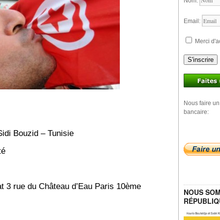
Nom:
Email:
Merci d'a
S'inscrire
Nous faire un
bancaire:
idi Bouzid – Tunisie
té
izat 3 rue du Château d’Eau Paris 10ème
NOUS SOM
RÉPUBLIQ