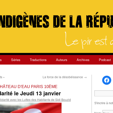
s
Séries
Traductions
Auteurs
Archives
Podcast
ts »
La force de la désobéissance
→
CHÂTEAU D'EAU PARIS 10ÈME
arité le Jeudi 13 janvier
lidarité avec les Luttes des Habitants de Sidi Bouzid
S'incrire à no