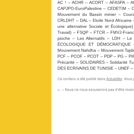
AC ! – ACHR – ACORT – AFASPA – A
CAPJPO-EuroPalestine – CEDETIM – C
Mouvement du Bassin minier – Coura
CRLDHT – DAL – Etoile Nord Africaine 
une alternative Sociale et Écologique
Travail) – FSQP – FTCR – FMVJ-France 
pioche – Les Alternatifs – LDH 
ÉCOLOGIQUE ET DÉMOCRATIQUE – 
Mouvement Nahdha – Mouvement Tajdi
PCF – PCOF – PCOT – PDP – PG – PIR – 
Précarité – SOLIDAIRES – Solidarit
DES ECRIVAINS DE TUNISIE – UNEF – UT
Ce contenu a été publié dans
Actualités
. Vous 
←
« Nous ne nous excuserons pas d’être vivan