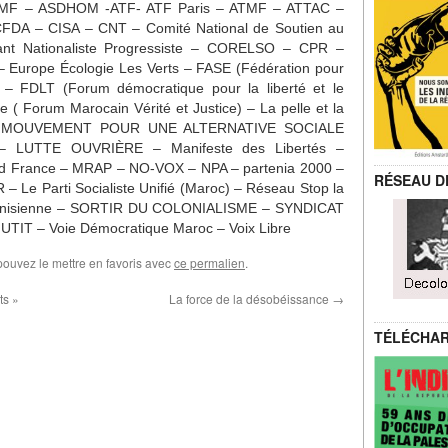
MF – ASDHOM -ATF- ATF Paris – ATMF – ATTAC –
FDA – CISA – CNT – Comité National de Soutien au
nt Nationaliste Progressiste – CORELSO – CPR –
– Europe Écologie Les Verts – FASE (Fédération pour
) – FDLT (Forum démocratique pour la liberté et le
( Forum Marocain Vérité et Justice) – La pelle et la
– Le MOUVEMENT POUR UNE ALTERNATIVE SOCIALE
LUTTE OUVRIÈRE – Manifeste des Libertés –
d France – MRAP – NO-VOX – NPA – partenia 2000 –
RÉSEAU D
Le Parti Socialiste Unifié (Maroc) – Réseau Stop la
é Tunisienne – SORTIR DU COLONIALISME – SYNDICAT
IT – Voie Démocratique Maroc – Voix Libre
pouvez le mettre en favoris avec
ce permalien
.
ts »
La force de la désobéissance
→
TÉLÉCHA