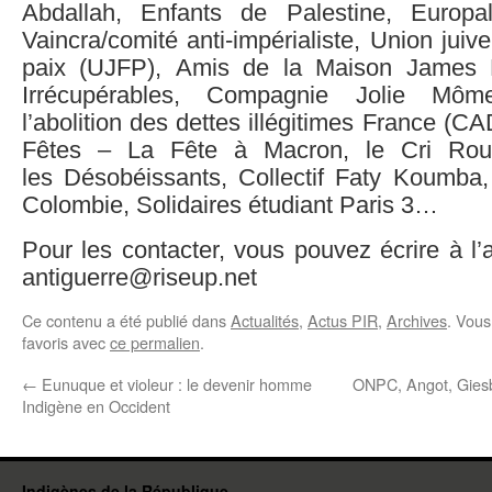
Abdallah, Enfants de Palestine, Europal
Vaincra/comité anti-impérialiste, Union juiv
paix (UJFP), Amis de la Maison James Ba
Irrécupérables, Compagnie Jolie Mô
l’abolition des dettes illégitimes France (
Fêtes – La Fête à Macron, le Cri Rou
les Désobéissants, Collectif Faty Koumba,
Colombie, Solidaires étudiant Paris 3…
Pour les contacter, vous pouvez écrire à l’
antiguerre@riseup.net
Ce contenu a été publié dans
Actualités
,
Actus PIR
,
Archives
. Vous
favoris avec
ce permalien
.
←
Eunuque et violeur : le devenir homme
ONPC, Angot, Giesbe
Indigène en Occident
Indigènes de la République