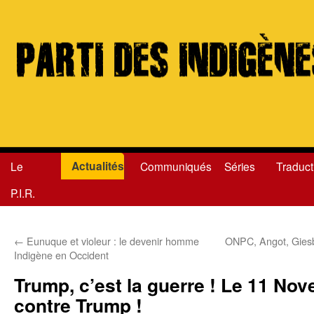
Actualités
Le
Communiqués
Séries
Traduct
Aller
P.I.R.
au
contenu
←
Eunuque et violeur : le devenir homme
ONPC, Angot, Giesbe
Indigène en Occident
Trump, c’est la guerre ! Le 11 No
contre Trump !