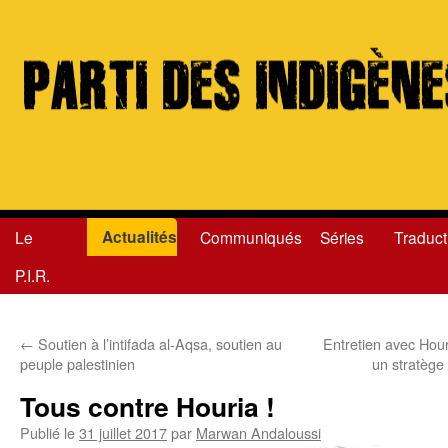
Actualités
Le
Communiqués
Séries
Traduct
Aller
P.I.R.
au
contenu
←
Soutien à l’intifada al-Aqsa, soutien au
Entretien avec Hour
peuple palestinien
un stratège 
Tous contre Houria !
Publié le
31 juillet 2017
par
Marwan Andaloussi