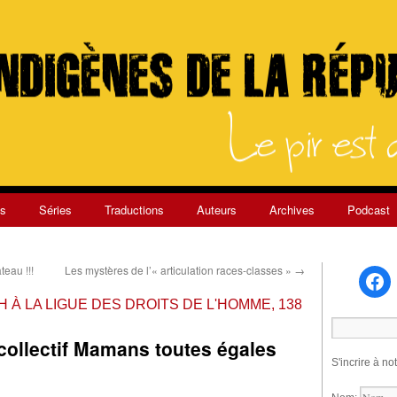
s
Séries
Traductions
Auteurs
Archives
Podcast
teau !!!
Les mystères de l’« articulation races-classes »
→
5H À LA LIGUE DES DROITS DE L'HOMME, 138
collectif Mamans toutes égales
S'incrire à no