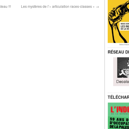
teau !!!
Les mystères de l’« articulation races-classes »
→
RÉSEAU D
TÉLÉCHA