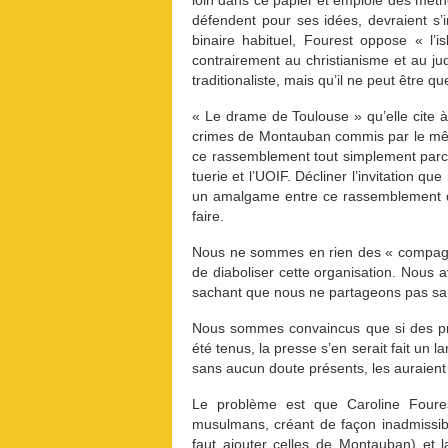
loin dans ce papier et emploie des métho
défendent pour ses idées, devraient s
binaire habituel, Fourest oppose « l’is
contrairement au christianisme et au ju
traditionaliste, mais qu’il ne peut être q
« Le drame de Toulouse » qu’elle cite à
crimes de Montauban commis par le mê
ce rassemblement tout simplement parce
tuerie et l’UOIF. Décliner l’invitation q
un amalgame entre ce rassemblement 
faire.
Nous ne sommes en rien des « compagn
de diaboliser cette organisation. Nous a
sachant que nous ne partageons pas sa f
Nous sommes convaincus que si des pr
été tenus, la presse s’en serait fait un l
sans aucun doute présents, les auraient
Le problème est que Caroline Foures
musulmans, créant de façon inadmissible
faut ajouter celles de Montauban) et