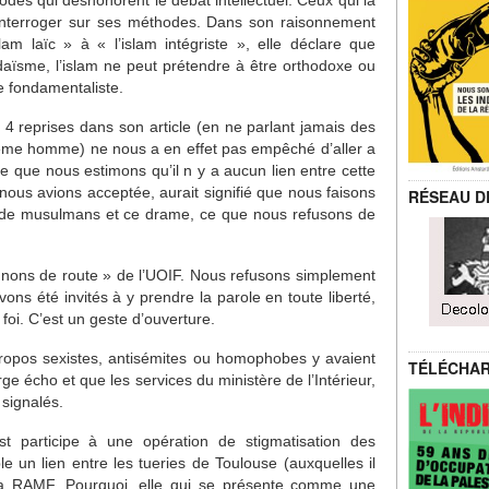
des qui déshonorent le débat intellectuel. Ceux qui la
’interroger sur ses méthodes. Dans son raisonnement
lam laïc » à « l’islam intégriste », elle déclare que
daïsme, l’islam ne peut prétendre à être orthodoxe ou
ue fondamentaliste.
 4 reprises dans son article (en ne parlant jamais des
me homme) ne nous a en effet pas empêché d’aller a
 que nous estimons qu’il n y a aucun lien entre cette
ue nous avions acceptée, aurait signifié que nous faisons
RÉSEAU D
de musulmans et ce drame, ce que nous refusons de
ons de route » de l’UOIF. Nous refusons simplement
vons été invités à y prendre la parole en toute liberté,
oi. C’est un geste d’ouverture.
opos sexistes, antisémites ou homophobes y avaient
TÉLÉCHA
arge écho et que les services du ministère de l’Intérieur,
 signalés.
t participe à une opération de stigmatisation des
 un lien entre les tueries de Toulouse (auxquelles il
 la RAMF. Pourquoi, elle qui se présente comme une