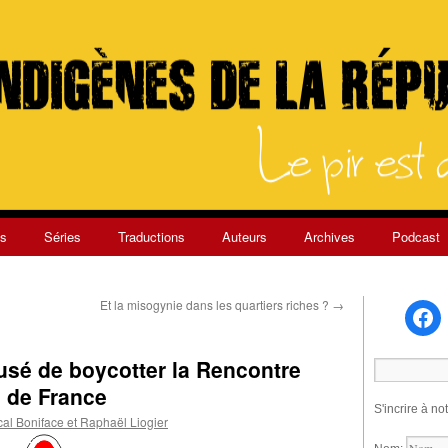
s
Séries
Traductions
Auteurs
Archives
Podcast
Et la misogynie dans les quartiers riches ?
→
usé de boycotter la Rencontre
 de France
S'incrire à no
al Boniface et Raphaël Liogier