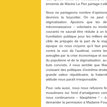
ennemie de Marine Le Pen partage-t-ell
Nous ne partageons nombre d’opinions
devrions la boycotter. On ne peut à 
stigmatisation. Ajoutons que les 
méconnaissance – volontaire ou involon
courants ne saurait être réduite à un b
humiliation publique pour les milliers
cible de préjugés de la part de la ma
époque où nous croyons qu’il faut pre
contre la voix de l’audimat, contre l
aveuglée par la crise économique et soci
du populisme et de la stigmatisation, a
buts concrets, il nous semble que M
croissant des politiques d’extrême droite
grande valeur républicaine, la fratern
attitude nous paraît irresponsable.
Pour cela aussi, nous nous refusons fe
musulmans sur fond d’amalgames contra
nous continuerons – blasphème ! – à
demander la permission à Madame Four