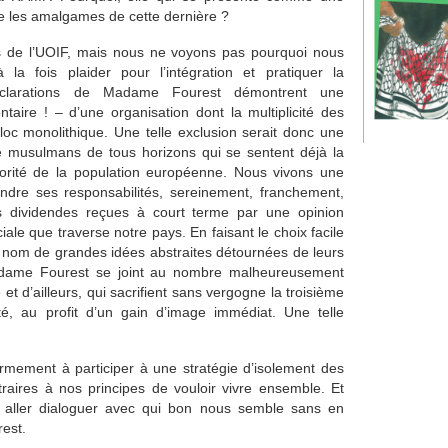
e les amalgames de cette dernière ?
 de l’UOIF, mais nous ne voyons pas pourquoi nous
la fois plaider pour l’intégration et pratiquer la
déclarations de Madame Fourest démontrent une
taire ! – d’une organisation dont la multiplicité des
loc monolithique. Une telle exclusion serait donc une
 de musulmans de tous horizons qui se sentent déjà la
jorité de la population européenne. Nous vivons une
ndre ses responsabilités, sereinement, franchement,
es dividendes reçues à court terme par une opinion
ale que traverse notre pays. En faisant le choix facile
u nom de grandes idées abstraites détournées de leurs
adame Fourest se joint au nombre malheureusement
 et d’ailleurs, qui sacrifient sans vergogne la troisième
ité, au profit d’un gain d’image immédiat. Une telle
rmement à participer à une stratégie d’isolement des
ires à nos principes de vouloir vivre ensemble. Et
 aller dialoguer avec qui bon nous semble sans en
est.