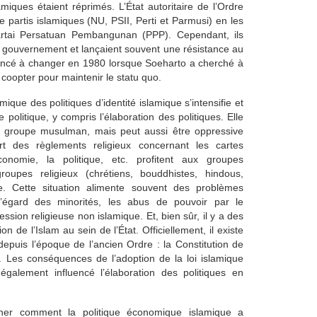
miques étaient réprimés. L’État autoritaire de l’Ordre
 partis islamiques (NU, PSII, Perti et Parmusi) en les
artai Persatuan Pembangunan (PPP). Cependant, ils
le gouvernement et lançaient souvent une résistance au
mencé à changer en 1980 lorsque Soeharto a cherché à
 coopter pour maintenir le statu quo.
que des politiques d’identité islamique s’intensifie et
politique, y compris l’élaboration des politiques. Elle
du groupe musulman, mais peut aussi être oppressive
rt des règlements religieux concernant les cartes
’économie, la politique, etc. profitent aux groupes
oupes religieux (chrétiens, bouddhistes, hindous,
le. Cette situation alimente souvent des problèmes
l’égard des minorités, les abus de pouvoir par le
ession religieuse non islamique. Et, bien sûr, il y a des
on de l’Islam au sein de l’État. Officiellement, il existe
depuis l’époque de l’ancien Ordre : la Constitution de
ue. Les conséquences de l’adoption de la loi islamique
également influencé l’élaboration des politiques en
ner comment la politique économique islamique a