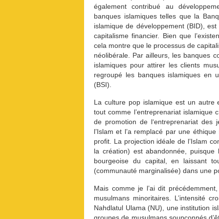
également contribué au développeme
banques islamiques telles que la Ban
islamique de développement (BID), est 
capitalisme financier. Bien que l’exist
cela montre que le processus de capitalis
néolibérale. Par ailleurs, les banques 
islamiques pour attirer les clients mu
regroupé les banques islamiques en un
(BSI).
La culture pop islamique est un autre
tout comme l’entreprenariat islamique
de promotion de l‘entreprenariat des 
l’Islam et l’a remplacé par une éthique 
profit. La projection idéale de l’Islam
la création) est abandonnée, puisque l
bourgeoise du capital, en laissant to
(communauté marginalisée) dans une pos
Mais comme je l’ai dit précédemment, 
musulmans minoritaires. L’intensité c
Nahdlatul Ulama (NU), une institution i
groupes de musulmans soupçonnés d’être 