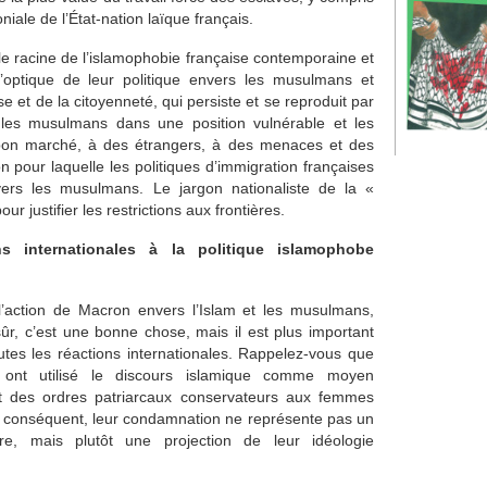
oniale de l’État-nation laïque français.
pale racine de l’islamophobie française contemporaine et
’optique de leur politique envers les musulmans et
sse et de la citoyenneté, qui persiste et se reproduit par
ce les musulmans dans une position vulnérable et les
bon marché, à des étrangers, à des menaces et des
on pour laquelle les politiques d’immigration françaises
vers les musulmans. Le jargon nationaliste de la «
r justifier les restrictions aux frontières.
 internationales à la politique islamophobe
action de Macron envers l’Islam et les musulmans,
ûr, c’est une bonne chose, mais il est plus important
utes les réactions internationales. Rappelez-vous que
ont utilisé le discours islamique comme moyen
 des ordres patriarcaux conservateurs aux femmes
 conséquent, leur condamnation ne représente pas un
ire, mais plutôt une projection de leur idéologie