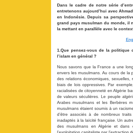
Dans le cadre de notre série d’ent
entretenons aujourd’hui avec Ahmad 
en Indonésie. Depuis sa perspective
grand pays musulman du monde, il no
la mettant en parallèle avec le conte
Eng
1.Que pensez-vous de la politique 
l’islam en général ?
Nous savons que la France a une longu
envers les musulmans. Au cours de la p
des relations économiques, sexuelles, r
biais de lois oppressives. Par exemple,
racialisées de citoyenneté en Algérie bas
de valeurs séculières. Le peuple algérie
Arabes musulmans et les Berbères mus
musulmans étaient soumis à un racisme
d’être associés à de nombreux traits n
inadaptés à la laïcité française. Un autr
des musulmans en Algérie et dans d’a
l’exploitation capitaliste par l’extraction