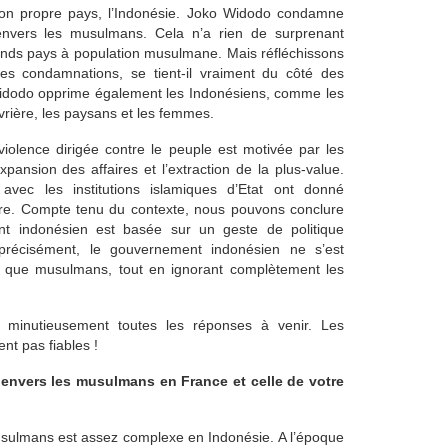
on propre pays, l’Indonésie. Joko Widodo condamne
envers les musulmans. Cela n’a rien de surprenant
rands pays à population musulmane. Mais réfléchissons
s condamnations, se tient-il vraiment du côté des
Widodo opprime également les Indonésiens, comme les
rière, les paysans et les femmes.
violence dirigée contre le peuple est motivée par les
expansion des affaires et l’extraction de la plus-value.
avec les institutions islamiques d’Etat ont donné
taire. Compte tenu du contexte, nous pouvons conclure
t indonésien est basée sur un geste de politique
us précisément, le gouvernement indonésien ne s’est
t que musulmans, tout en ignorant complètement les
 minutieusement toutes les réponses à venir. Les
t pas fiables !
 envers les musulmans en France et celle de votre
usulmans est assez complexe en Indonésie. A l’époque