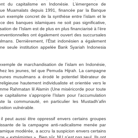
nt du capitalisme en Indonésie. L’émergence de
que Muamalats depuis 1991, financée par la Banque
un exemple concret de la synthèse entre l’islam et le
ence des banques islamiques ne soit pas significative,
ation de l’Islam est de plus en plus financiarisé à l’ère
conventionnelles ont également ouvert des succursales
sulmans. Dernièrement, l’État indonésien a également
e seule institution appelée Bank Syariah Indonesia
 exemple de marchandisation de l’islam en Indonésie,
 chez les jeunes, tel que Pemuda Hijrah. La campagne
jeunes musulmans a érodé le potentiel libérateur de
religieuse hautement individualiste et orientée vers le
 comme Rahmatan lil Alamin (Une miséricorde pour toute
e capitalisme s’approprie l’Islam pour l’accumulation
ute la communauté, en particulier les Mustadh’afin
ition vulnérable.
il peut aussi être oppressif envers certains groupes
roissante de la campagne anti-radicalisme menée par
slamique modérée, a accru la suspicion envers certains
« extrémistes ». Bien sûr, NU n’est pas seul. Ils ont