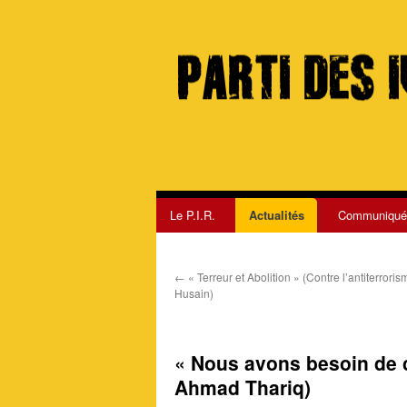
Le P.I.R.
Actualités
Communiqué
Aller
au
←
« Terreur et Abolition » (Contre l’antiterroris
contenu
Husain)
« Nous avons besoin de c
Ahmad Thariq)