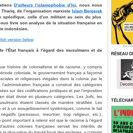
retiens
D’ailleurs l’islamophobie d’Ici
, nous nous
Thariq, de l’organisation marxiste
Islam Bergerak
 spécifique, celle d’un militant au sein du plus
us livre son analyse de la situation française en
xte indonésien.
lish version below
de l’État français à l’égard des musulmans et de
RÉSEAU D
e histoire de colonialisme et de racisme, y compris
ériode coloniale, le gouvernement français a façonné
aciales et religieuses inégales dans la colonie par le
 l’administration française a construit des catégories
ées sur des codifications juridiques et par l’imposition
n était divisé en plusieurs catégories. Les Juifs, les
TÉLÉCHA
ulmans étaient classés de manière stratifiée. Les
 et à un assujettissement systémiques, comme le fait
égatifs (paresseux, meurtrier, trop religieux, etc.),
e point important à retenir est que le racisme à l’égard
utres colonies françaises servait les intérêts de
 de la plus-value du travail forcé des esclaves, y compris