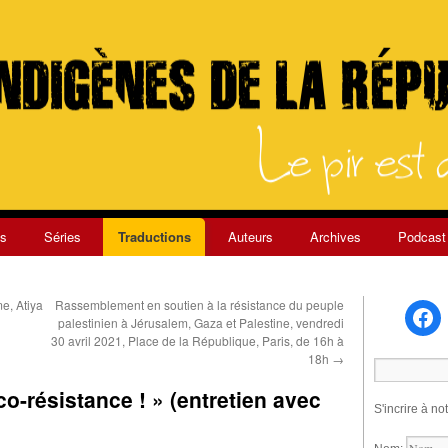
s
Séries
Traductions
Auteurs
Archives
Podcast
me, Atiya
Rassemblement en soutien à la résistance du peuple
palestinien à Jérusalem, Gaza et Palestine, vendredi
30 avril 2021, Place de la République, Paris, de 16h à
18h
→
o-résistance ! » (entretien avec
S'incrire à no