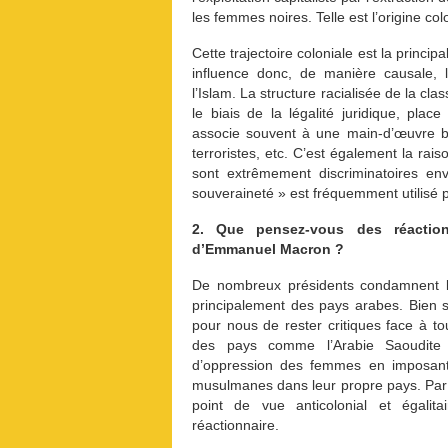
les femmes noires. Telle est l’origine col
Cette trajectoire coloniale est la princi
influence donc, de manière causale, l
l’Islam. La structure racialisée de la cla
le biais de la légalité juridique, pla
associe souvent à une main-d’œuvre 
terroristes, etc. C’est également la rais
sont extrêmement discriminatoires en
souveraineté » est fréquemment utilisé pou
2. Que pensez-vous des réactions
d’Emmanuel Macron ?
De nombreux présidents condamnent l’
principalement des pays arabes. Bien s
pour nous de rester critiques face à to
des pays comme l’Arabie Saoudite 
d’oppression des femmes en imposant
musulmanes dans leur propre pays. Par
point de vue anticolonial et égalita
réactionnaire.