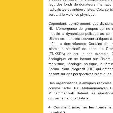
reçu des fonds de donateurs internation
radicalistes et antiterroristes. Cela se 
verbal à la violence physique.
Cependant, dernièrement, des division
NU. L’émergence de groupes qui ne s
modifié la dynamique politique au sein 
Ulama se montrent souvent critiques à 
même à des réformes. Certains d’ent
islamique alternatif de base. Le F
(FNKSDA) en est un bon exemple. Ce
écologique en se basant sur l’Islam e
marxisme, l’écologie politique, le fém
Forum Islam Progresif (FIP) qui défend 
basant sur des perspectives islamiques.
Des organisations islamiques radicale
comme Kader Hijau Muhammadiyah. Com
Muhammadiyah défend les questions
gouvernement capitaliste.
4. Comment imaginer les fondement
mondial ?