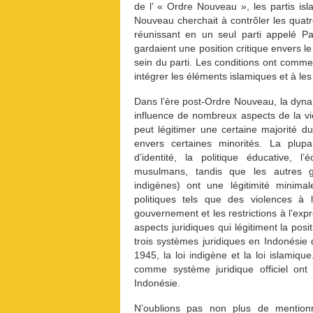
de l’ « Ordre Nouveau », les partis isla
Nouveau cherchait à contrôler les quatre
réunissant en un seul parti appelé P
gardaient une position critique envers 
sein du parti. Les conditions ont com
intégrer les éléments islamiques et à les
Dans l’ère post-Ordre Nouveau, la dynami
influence de nombreux aspects de la vie 
peut légitimer une certaine majorité 
envers certaines minorités. La plupa
d’identité, la politique éducative, l
musulmans, tandis que les autres gr
indigènes) ont une légitimité minima
politiques tels que des violences à 
gouvernement et les restrictions à l’expr
aspects juridiques qui légitiment la positi
trois systèmes juridiques en Indonésie 
1945, la loi indigène et la loi islamiq
comme système juridique officiel ont 
Indonésie.
N’oublions pas non plus de mention