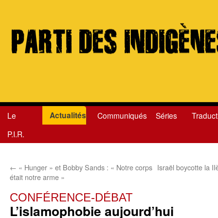
Actualités
Le
Communiqués
Séries
Traduct
Aller
P.I.R.
au
contenu
←
« Hunger » et Bobby Sands : « Notre corps
Israël boycotte la
était notre arme »
CONFÉRENCE-DÉBAT
L’islamophobie aujourd’hui