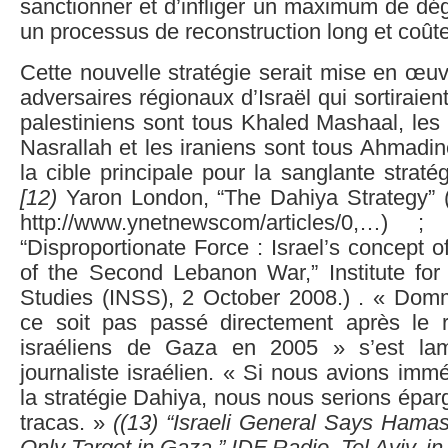
sanctionner et d’infliger un maximum de dég
un processus de reconstruction long et coût
Cette nouvelle stratégie serait mise en œuv
adversaires régionaux d’Israël qui sortiraie
palestiniens sont tous Khaled Mashaal, les 
Nasrallah et les iraniens sont tous Ahmadin
la cible principale pour la sanglante straté
[12)
Yaron London, “The Dahiya Strategy” 
http://www.ynetnewscom/articles/0,…) ;
“Disproportionate Force : Israel’s concept o
of the Second Lebanon War,” Institute for 
Studies (INSS), 2 October 2008.) . « Do
ce soit pas passé directement après le r
israéliens de Gaza en 2005 » s’est la
journaliste israélien. « Si nous avions im
la stratégie Dahiya, nous nous serions épa
tracas. »
((
13)
“Israeli General Says Hama