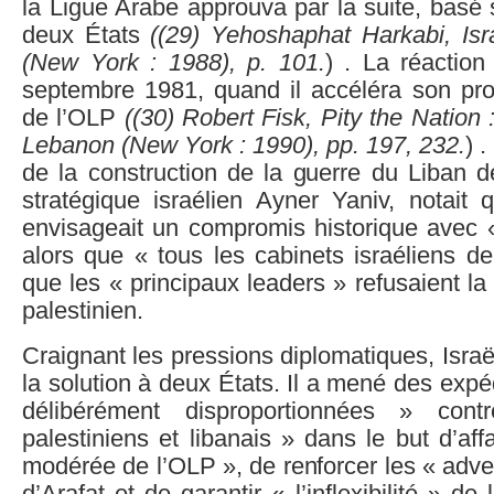
la Ligue Arabe approuva par la suite, basé 
deux États
((
29)
Yehoshaphat Harkabi, Isra
(New York : 1988), p. 101.
) . La réaction 
septembre 1981, quand il accéléra son proj
de l’OLP
((
30)
Robert Fisk, Pity the Nation 
Lebanon (New York : 1990), pp. 197, 232.
) 
de la construction de la guerre du Liban d
stratégique israélien Ayner Yaniv, notait 
envisageait un compromis historique avec « 
alors que « tous les cabinets israéliens d
que les « principaux leaders » refusaient la
palestinien.
Craignant les pressions diplomatiques, Isra
la solution à deux États. Il a mené des expé
délibérément disproportionnées » cont
palestiniens et libanais » dans le but d’aff
modérée de l’OLP », de renforcer les « adve