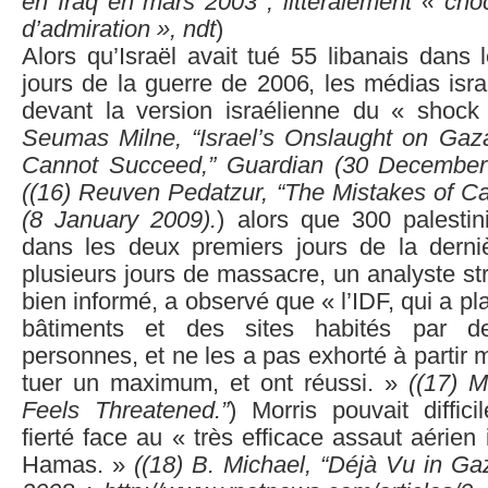
en Iraq en mars 2003 ; littéralement « cho
d’admiration », ndt
)
Alors qu’Israël avait tué 55 libanais dans
jours de la guerre de 2006, les médias isra
devant la version israélienne du « sho
Seumas Milne, “Israel’s Onslaught on Gaz
Cannot Succeed,” Guardian (30 Decembe
((
16)
Reuven Pedatzur, “The Mistakes of Ca
(8 January 2009).
) alors que 300 palestin
dans les deux premiers jours de la derni
plusieurs jours de massacre, un analyste str
bien informé, a observé que « l’IDF, qui a pla
bâtiments et des sites habités par d
personnes, et ne les a pas exhorté à partir 
tuer un maximum, et ont réussi. »
((
17)
Mo
Feels Threatened.”
) Morris pouvait diffic
fierté face au « très efficace assaut aérien 
Hamas. »
((
18)
B. Michael, “Déjà Vu in Ga