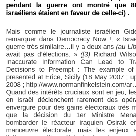
pendant la guerre ont montré que 8
israéliens étaient en faveur de celle-ci) .
Mais comme le journaliste israélien Gid
remarquer dans Democracy Now !, « Israë
guerre très similaire…il y a deux ans
(au Li
avait pas d’élections. »
([3)
Richard Wilson
Inaccurate Information Can Lead to Trag
Decisions to Preempt : The example of
presented at Erice, Sicily (18 May 2007 ; 
2008 ; http://www.normanfinkelstein.com/ar
Quand des intérêts cruciaux sont en jeu, les
en Israël déclenchent rarement des opér
envergure pour des gains électoraux très mi
que la décision du 1er Ministre Me
bombarder le réacteur iraquien Osirak e
manœuvre électorale, mais les enjeux s