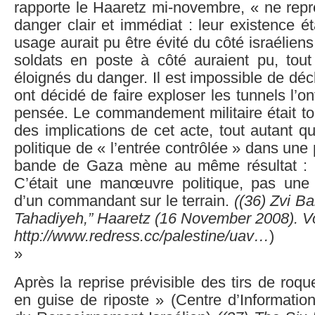
rapporte le Haaretz mi-novembre, « ne repr
danger clair et immédiat : leur existence ét
usage aurait pu être évité du côté israélien
soldats en poste à côté auraient pu, tout
éloignés du danger. Il est impossible de déc
ont décidé de faire exploser les tunnels l’ont
pensée. Le commandement militaire était tou
des implications de cet acte, tout autant qu’
politique de « l’entrée contrôlée » dans une p
bande de Gaza mène au même résultat : la
C’était une manœuvre politique, pas une 
d’un commandant sur le terrain.
((
36)
Zvi Bar
Tahadiyeh,” Haaretz (16 November 2008). Vo
http://www.redress.cc/palestine/uav…
)
»
Après la reprise prévisible des tirs de ro
en guise de riposte » (Centre d’Informatio