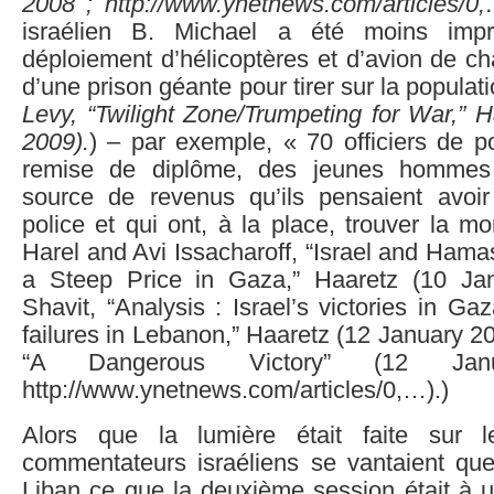
2008 ; http://www.ynetnews.com/articles/0
israélien B. Michael a été moins impr
déploiement d’hélicoptères et d’avion de c
d’une prison géante pour tirer sur la populat
Levy, “Twilight Zone/Trumpeting for War,” 
2009).
) – par exemple, « 70 officiers de p
remise de diplôme, des jeunes hommes
source de revenus qu’ils pensaient avoi
police et qui ont, à la place, trouver la mo
Harel and Avi Issacharoff, “Israel and Ham
a Steep Price in Gaza,” Haaretz (10 Jan
Shavit, “Analysis : Israel’s victories in Ga
failures in Lebanon,” Haaretz (12 January 2
“A Dangerous Victory” (12 Ja
http://www.ynetnews.com/articles/0,…).)
Alors que la lumière était faite sur 
commentateurs israéliens se vantaient qu
Liban ce que la deuxième session était 