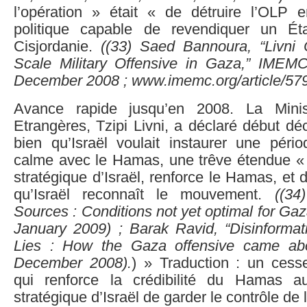
l’opération » était « de détruire l’OLP 
politique capable de revendiquer un Éta
Cisjordanie.
((
33)
Saed Bannoura, “Livni C
Scale Military Offensive in Gaza,” IMEM
December 2008 ; www.imemc.org/article/579
Avance rapide jusqu’en 2008. La Minis
Etrangères, Tzipi Livni, a déclaré début d
bien qu’Israël voulait instaurer une péri
calme avec le Hamas, une trêve étendue « f
stratégique d’Israël, renforce le Hamas, et 
qu’Israël reconnaît le mouvement.
((
34)
Sources : Conditions not yet optimal for Gaz
January 2009) ; Barak Ravid, “Disinformat
Lies : How the Gaza offensive came abo
December 2008).
) » Traduction : un cesse
qui renforce la crédibilité du Hamas au
stratégique d’Israël de garder le contrôle de 