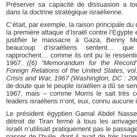
Préserver sa capacité de dissuasion a to
dans la doctrine stratégique israélienne.
C’était, par exemple, la raison principale d
la première attaque d’Israël contre l’Egypte
justifier le massacre à Gaza, Benny Mo
beaucoup d’israéliens sentent… q
rapprochent… comme ils ont pu le ressentir
1967.
((
6)
“Memorandum for the Record”
Foreign Relations of the United States, vol.
Crisis and War, 1967 (Washington, DC : 20
de doute que le peuple israélien a dû se sen
1967, mais – comme Morris le sait très c
leaders israéliens n’ont, eux, connu aucune 
Le président égyptien Gamal Abdel Nasser
détroit de Tiran fermé à tous les arrivage
Israël n’utilisait pratiquement pas le passage
passer de l’huile, dont il avait de très larg