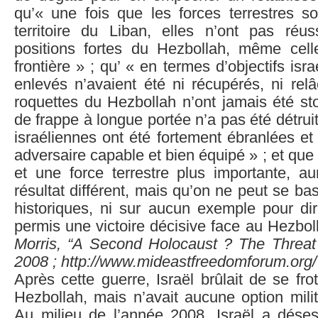
qu’« une fois que les forces terrestres so
territoire du Liban, elles n’ont pas réu
positions fortes du Hezbollah, même cel
frontière » ; qu’ « en termes d’objectifs isra
enlevés n’avaient été ni récupérés, ni relâ
roquettes du Hezbollah n’ont jamais été st
de frappe à longue portée n’a pas été détrui
israéliennes ont été fortement ébranlées e
adversaire capable et bien équipé » ; et que
et une force terrestre plus importante, au
résultat différent, mais qu’on ne peut se bas
historiques, ni sur aucun exemple pour dir
permis une victoire décisive face au Hezbol
Morris, “A Second Holocaust ? The Threat 
2008 ; http://www.mideastfreedomforum.org
Après cette guerre, Israël brûlait de se fr
Hezbollah, mais n’avait aucune option milita
Au milieu de l’année 2008, Israël a dés