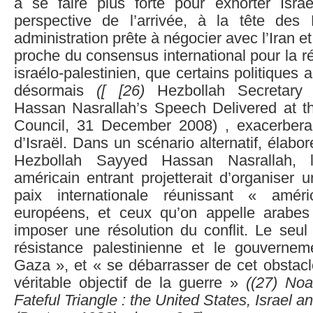
à se faire plus forte pour exhorter Isra
perspective de l’arrivée, à la tête des 
administration prête à négocier avec l’Iran e
proche du consensus international pour la ré
israélo-palestinien, que certains politiques
désormais
([ [26)
Hezbollah Secretary
Hassan Nasrallah’s Speech Delivered at t
Council, 31 December 2008) , exacerberait
d’Israël. Dans un scénario alternatif, élabo
Hezbollah Sayyed Hassan Nasrallah, 
américain entrant projetterait d’organiser
paix internationale réunissant « améric
européens, et ceux qu’on appelle arabe
imposer une résolution du conflit. Le seul
résistance palestinienne et le gouvern
Gaza », et « se débarrasser de cet obstacl
véritable objectif de la guerre »
((
27)
Noa
Fateful Triangle : the United States, Israel a