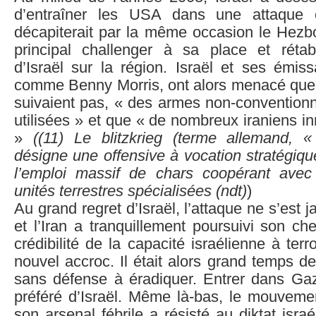
d’entraîner les USA dans une attaque co
décapiterait par la même occasion le Hezbol
principal challenger à sa place et rétabl
d’Israël sur la région. Israël et ses émissa
comme Benny Morris, ont alors menacé que 
suivaient pas, « des armes non-conventionn
utilisées » et que « de nombreux iraniens i
»
((
11)
Le blitzkrieg (terme allemand, « 
désigne une offensive à vocation stratégiqu
l’emploi massif de chars coopérant avec 
unités terrestres spécialisées (ndt)
)
Au grand regret d’Israël, l’attaque ne s’est 
et l’Iran a tranquillement poursuivi son ch
crédibilité de la capacité israélienne à terr
nouvel accroc. Il était alors grand temps de
sans défense à éradiquer. Entrer dans Gaza
préféré d’Israël. Même là-bas, le mouveme
son arsenal fébrile a résisté au diktat isra