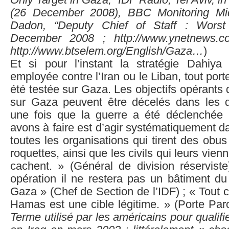
Only Target in Gaza,” IDF Radio, Tel Aviv, 
(26 December 2008), BBC Monitoring Mi
Dadon, “Deputy Chief of Staff : Worst 
December 2008 ; http://www.ynetnews.com
http://www.btselem.org/English/Gaza…
)
Et si pour l’instant la stratégie Dahiy
employée contre l’Iran ou le Liban, tout porte
été testée sur Gaza. Les objectifs opérants d
sur Gaza peuvent être décelés dans les dé
une fois que la guerre a été déclenchée
avons à faire est d’agir systématiquement da
toutes les organisations qui tirent des obus
roquettes, ainsi que les civils qui leurs vien
cachent. » (Général de division réserviste
opération il ne restera pas un bâtiment 
Gaza » (Chef de Section de l’IDF) ; « Tout ce
Hamas est une cible légitime. » (Porte Paro
Terme utilisé par les américains pour qualifie