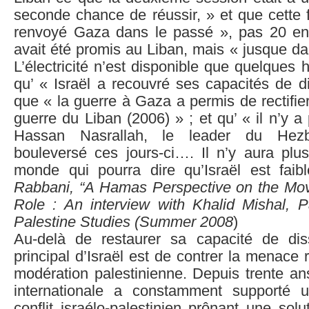
seconde chance de réussir, » et que cette fo
renvoyé Gaza dans le passé », pas 20 en
avait été promis au Liban, mais « jusque d
L’électricité n’est disponible que quelques 
qu’ « Israël a recouvré ses capacités de d
que « la guerre à Gaza a permis de rectifier
guerre du Liban (2006) » ; et qu’ « il n’y 
Hassan Nasrallah, le leader du Hezbo
bouleversé ces jours-ci…. Il n’y aura pl
monde qui pourra dire qu’Israël est fai
Rabbani, “A Hamas Perspective on the Mo
Role : An interview with Khalid Mishal, Pa
Palestine Studies (Summer 2008
)
Au-delà de restaurer sa capacité de dissu
principal d’Israël est de contrer la menace 
modération palestinienne. Depuis trente a
internationale a constamment supporté u
conflit israélo-palestinien prônant une sol