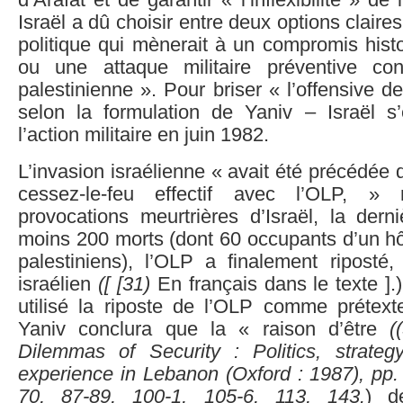
d’Arafat et de garantir « l’inflexibilité » d
Israël a dû choisir entre deux options claire
politique qui mènerait à un compromis hist
ou une attaque militaire préventive cont
palestinienne ». Pour briser « l’offensive d
selon la formulation de Yaniv – Israël 
l’action militaire en juin 1982.
L’invasion israélienne « avait été précédée 
cessez-le-feu effectif avec l’OLP, »
provocations meurtrières d’Israël, la dern
moins 200 morts (dont 60 occupants d’un hô
palestiniens), l’OLP a finalement riposté
israélien
([ [31)
En français dans le texte ].)
utilisé la riposte de l’OLP comme prétext
Yaniv conclura que la « raison d’être
((
Dilemmas of Security : Politics, strateg
experience in Lebanon (Oxford : 1987), pp.
70, 87-89, 100-1, 105-6, 113, 143.
) d