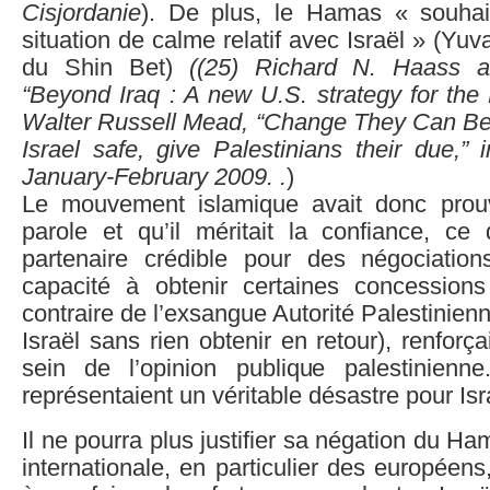
Cisjordanie
). De plus, le Hamas « souhait
situation de calme relatif avec Israël » (Yuva
du Shin Bet)
((
25)
Richard N. Haass an
“Beyond Iraq : A new U.S. strategy for the
Walter Russell Mead, “Change They Can Bel
Israel safe, give Palestinians their due,” i
January-February 2009. .
)
Le mouvement islamique avait donc prouv
parole et qu’il méritait la confiance, ce 
partenaire crédible pour des négociatio
capacité à obtenir certaines concessions
contraire de l’exsangue Autorité Palestinien
Israël sans rien obtenir en retour), renforç
sein de l’opinion publique palestinienn
représentaient un véritable désastre pour Isr
Il ne pourra plus justifier sa négation du Ha
internationale, en particulier des européens