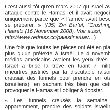
C’est aussi tôt qu’en mars 2007 qu’Israël a
attaque contre le Hamas, et il avait négoci
uniquement parce que « l’armée avait bes
se préparer. »
((
35)
Zvi Bar’el, “Crushin
Haaretz (16 November 2008). Voir aussi,
http://www.redress.cc/palestine/uav…
)
Une fois que toutes les pièces ont été en pl
plus qu’un prétexte à Israël. Le 4 novemb
médias américains avaient les yeux rivés s
Israël a brisé la trêve en tuant 7 milit
(meurtres justifiés par la discutable ra
creusait des tunnels pour prendre en ot
israéliens), en sachant très bien que cett
provoquer le Hamas et l’obliger à riposter.
« Les tunnels creusés la semaine d
apparemment, prendre des soldats israél