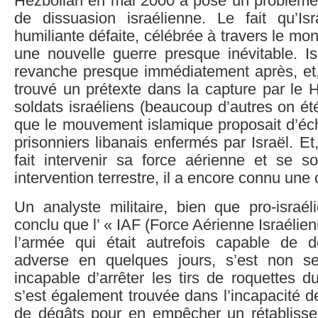
Hezbollah en mai 2000 a posé un problème 
de dissuasion israélienne. Le fait qu’Is
humiliante défaite, célébrée à travers le mo
une nouvelle guerre presque inévitable. Is
revanche presque immédiatement après, et, 
trouvé un prétexte dans la capture par le 
soldats israéliens (beaucoup d’autres on é
que le mouvement islamique proposait d’éc
prisonniers libanais enfermés par Israël. Et,
fait intervenir sa force aérienne et se s
intervention terrestre, il a encore connu une 
Un analyste militaire, bien que pro-israé
conclu que l’ « IAF (Force Aérienne Israélie
l’armée qui était autrefois capable de dé
adverse en quelques jours, s’est non s
incapable d’arrêter les tirs de roquettes 
s’est également trouvée dans l’incapacité de
de dégâts pour en empêcher un rétablisse