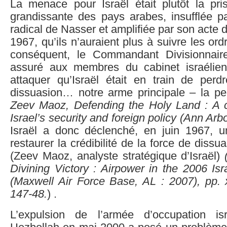
La menace pour Israël était plutôt la pr
grandissante des pays arabes, insufflée pa
radical de Nasser et amplifiée par son acte 
1967, qu’ils n’auraient plus à suivre les ord
conséquent, le Commandant Divisionnair
assuré aux membres du cabinet israélien
attaquer qu’Israël était en train de per
dissuasion… notre arme principale – la p
Zeev Maoz, Defending the Holy Land : A cri
Israel’s security and foreign policy (Ann Arbo
Israël a donc déclenché, en juin 1967, 
restaurer la crédibilité de la force de dissu
(Zeev Maoz, analyste stratégique d’Israël)
Divining Victory : Airpower in the 2006 Is
(Maxwell Air Force Base, AL : 2007), pp. x
147-48.
) .
L’expulsion de l’armée d’occupation is