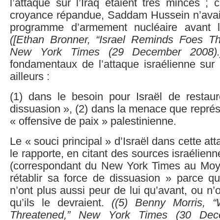
l’attaque sur l’Iraq étaient très minces ; 
croyance répandue, Saddam Hussein n’avait
programme d’armement nucléaire avant 
([Ethan Bronner, “Israel Reminds Foes Th
New York Times (29 December 2008).
fondamentaux de l’attaque israélienne sur
ailleurs :
(1) dans le besoin pour Israël de restau
dissuasion », (2) dans la menace que repré
« offensive de paix » palestinienne.
Le « souci principal » d’Israël dans cette a
le rapporte, en citant des sources israélien
(correspondant du New York Times au Moy
rétablir sa force de dissuasion » parce 
n’ont plus aussi peur de lui qu’avant, ou n’
qu’ils le devraient.
((
5)
Benny Morris, “W
Threatened,” New York Times (30 De