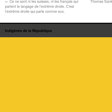
←
Ce ne sont ni les suisses, ni les français qui
Thomas Sanka
parlent le langage de l’extrême droite. C’est
l’extrême droite qui parle comme eux.
Indigènes de la République