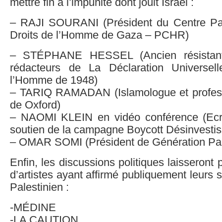
mettre fin à l’impunité dont jouit Israël :
– RAJI SOURANI (Président du Centre Pal
Droits de l’Homme de Gaza – PCHR)
– STÉPHANE HESSEL (Ancien résistant 
rédacteurs de La Déclaration Universel
l’Homme de 1948)
– TARIQ RAMADAN (Islamologue et professe
de Oxford)
– NAOMI KLEIN en vidéo conférence (Ecri
soutien de la campagne Boycott Désinvesti
– OMAR SOMI (Président de Génération Pal
Enfin, les discussions politiques laisseront
d’artistes ayant affirmé publiquement leurs 
Palestinien :
-MÉDINE
-LA CAUTION